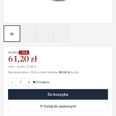
72,00 zł
−15%
61,20 zł
netto · brutto 75,28 zł
Najniższa cena z 30 dni przed obniżką:
88,56 zł
brutto
−
+
● Dostępny
Do koszyka
♡ Dodaj do ulubionych