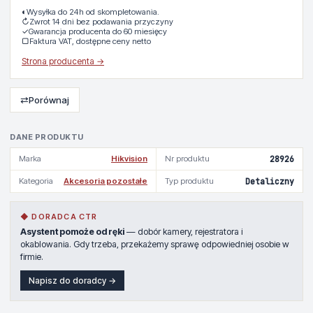
◐
Wysyłka do 24h od skompletowania.
↻
Zwrot 14 dni bez podawania przyczyny
✓
Gwarancja producenta do 60 miesięcy
▢
Faktura VAT, dostępne ceny netto
Strona producenta →
⇄
Porównaj
DANE PRODUKTU
Marka
Hikvision
Nr produktu
28926
Kategoria
Akcesoria pozostałe
Typ produktu
Detaliczny
◆ DORADCA CTR
Asystent pomoże od ręki
— dobór kamery, rejestratora i
okablowania. Gdy trzeba, przekażemy sprawę odpowiedniej osobie w
firmie.
Napisz do doradcy →