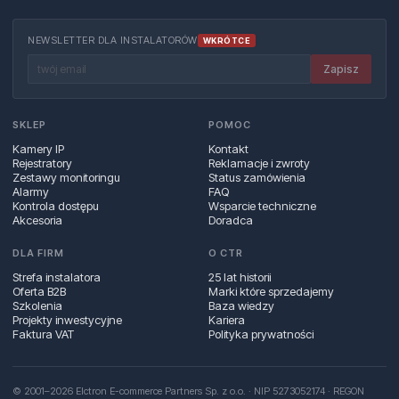
NEWSLETTER DLA INSTALATORÓW
WKRÓTCE
Zapisz
SKLEP
POMOC
Kamery IP
Kontakt
Rejestratory
Reklamacje i zwroty
Zestawy monitoringu
Status zamówienia
Alarmy
FAQ
Kontrola dostępu
Wsparcie techniczne
Akcesoria
Doradca
DLA FIRM
O CTR
Strefa instalatora
25 lat historii
Oferta B2B
Marki które sprzedajemy
Szkolenia
Baza wiedzy
Projekty inwestycyjne
Kariera
Faktura VAT
Polityka prywatności
© 2001–2026 Elctron E-commerce Partners Sp. z o.o. · NIP 5273052174 · REGON