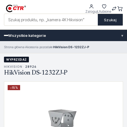
Zaloguj
Ulubione
Szukaj
Wszystkie kategorie
▾
Strona główna
›
Akcesoria pozostałe
›
HikVision DS-1232ZJ-P
WYPRZEDAŻ
HIKVISION ·
28926
HikVision DS-1232ZJ-P
−
15
%