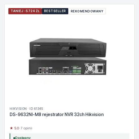
TANIEJ -5724 ZŁ
BESTSELLER
REKOMENDOWANY
HIKVISION · ID 61345
DS-9632NI-M8 rejestrator NVR 32ch Hikvision
★ 5.0
· 7 opinii
Dostępny