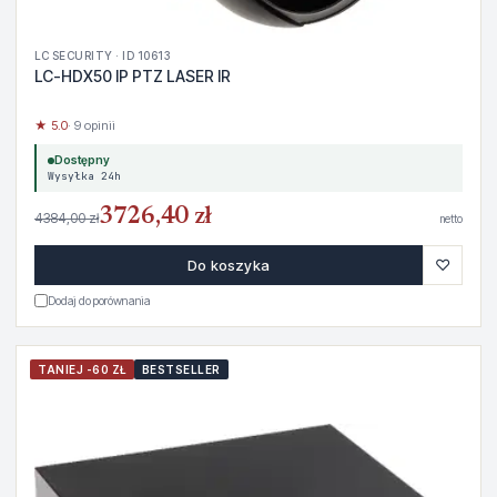
LC SECURITY · ID 10613
LC-HDX50 IP PTZ LASER IR
★ 5.0
· 9 opinii
Dostępny
Wysyłka 24h
3726,40 zł
4384,00 zł
netto
♡
Do koszyka
Dodaj do porównania
TANIEJ -60 ZŁ
BESTSELLER