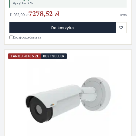
Wysyłka 24h
7278,52 zł
11 932,00 zł
netto
♡
Do koszyka
Dodaj do porównania
TANIEJ -6485 ZŁ
BESTSELLER