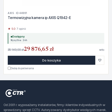
AXIS · ID 44991
Termowizyjna kamera ip AXIS Q1942-E
★ 5.0
· 7 opinii
Dostępny
Wysyłka 24h
29 876,65 zł
35 149,00 zł
netto
♡
Do koszyka
Dodaj do porównania
Od 2001 r. wyposażamy instalatorów, firmy i klientów indywidualnych w
sprawdzony sprzęt CCTV. Autoryzowany dystrybutor wiodących marek.