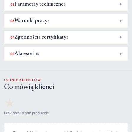
Parametry techniczne
02
5
Warunki pracy
03
3
Zgodności i certyfikaty
04
3
Akcesoria
05
4
OPINIE KLIENTÓW
Co mówią klienci
★
Brak opinii o tym produkcie.