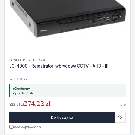
LC SECURITY · ID 8149
LC-4000 - Rejestrator hybrydowy CCTV - AHD - IP
★ 4.7
· 8 opinii
Dostępny
Wysyłka 24h
274,22 zł
322,61 zł
netto
♡
Do koszyka
Dodaj do porównania