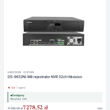
HIKVISION · ID 61345
DS-9632NI-M8 rejestrator NVR 32ch Hikvision
★ 5.0
· 7 opinii
Dostępny
Wysyłka 24h
7278,52 zł
11 932,00 zł
netto