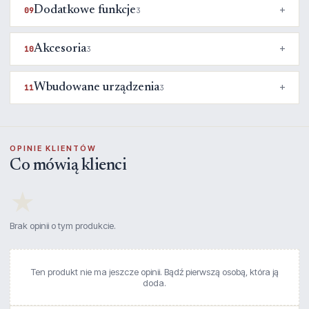
Dodatkowe funkcje
09
3
Akcesoria
10
3
Wbudowane urządzenia
11
3
OPINIE KLIENTÓW
Co mówią klienci
★
Brak opinii o tym produkcie.
Ten produkt nie ma jeszcze opinii. Bądź pierwszą osobą, która ją
doda.