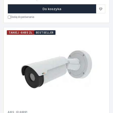
♡
Do koszyka
Dodaj do porównania
TANIEJ -6485 ZŁ
BESTSELLER
AXIS · ID 44991