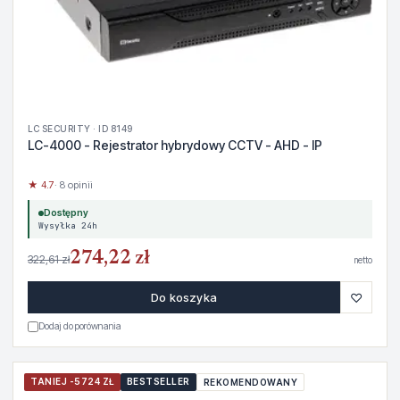
LC SECURITY · ID 8149
LC-4000 - Rejestrator hybrydowy CCTV - AHD - IP
★ 4.7
· 8 opinii
Dostępny
Wysyłka 24h
274,22 zł
322,61 zł
netto
♡
Do koszyka
Dodaj do porównania
TANIEJ -5724 ZŁ
BESTSELLER
REKOMENDOWANY