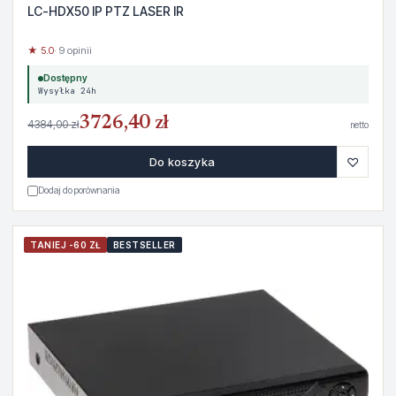
LC-HDX50 IP PTZ LASER IR
★ 5.0
· 9 opinii
Dostępny
Wysyłka 24h
3726,40 zł
4384,00 zł
netto
♡
Do koszyka
Dodaj do porównania
TANIEJ -60 ZŁ
BESTSELLER