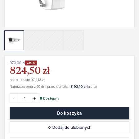
970,00 zł
−15%
824,50 zł
netto · brutto 1014,13 zł
Najniższa cena z 30 dni przed obniżką:
1193,10 zł
brutto
−
+
● Dostępny
Do koszyka
♡ Dodaj do ulubionych