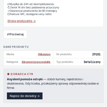
◐
Wysyłka do 24h od skompletowania.
↻
Zwrot 14 dni bez podawania przyczyny
✓
Gwarancja producenta do 60 miesięcy
▢
Faktura VAT, dostępne ceny netto
Strona producenta →
⇄
Porównaj
DANE PRODUKTU
Marka
Hikvision
Nr produktu
29101
Kategoria
Akcesoria pozostałe
Typ produktu
Detaliczny
◆ DORADCA CTR
Asystent pomoże od ręki
— dobór kamery, rejestratora i
okablowania. Gdy trzeba, przekażemy sprawę odpowiedniej osobie w
firmie.
Napisz do doradcy →