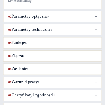
Materiał obudowy
-
Parametry optyczne
02
4
Parametry techniczne
03
6
Funkcje
04
5
Złącza
05
2
Zasilanie
06
2
Warunki pracy
07
2
Certyfikaty i zgodności
08
2