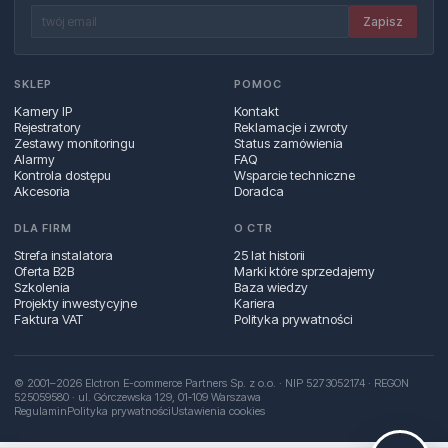
Zapisz
SKLEP
POMOC
Kamery IP
Kontakt
Rejestratory
Reklamacje i zwroty
Zestawy monitoringu
Status zamówienia
Alarmy
FAQ
Kontrola dostępu
Wsparcie techniczne
Akcesoria
Doradca
DLA FIRM
O CTR
Strefa instalatora
25 lat historii
Oferta B2B
Marki które sprzedajemy
Szkolenia
Baza wiedzy
Projekty inwestycyjne
Kariera
Faktura VAT
Polityka prywatności
© 2001–2026 Elctron E-commerce Partners Sp. z o.o. · NIP 5273052174 · REGON
525059580 · ul. Górczewska 129, 01‑109 Warszawa
Regulamin
Polityka prywatności
Ustawienia cookies