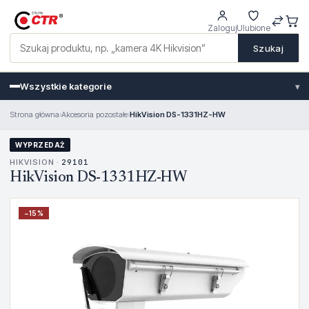
Zaloguj
Ulubione
Szukaj
Wszystkie kategorie
▾
Strona główna
›
Akcesoria pozostałe
›
HikVision DS-1331HZ-HW
WYPRZEDAŻ
HIKVISION ·
29101
HikVision DS-1331HZ-HW
−
15
%