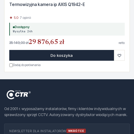
Termowizyjna kamera ip AXIS Q1942-E
★ 5.0
· 7 opinii
Dostępny
Wysyłka 24h
29 876,65 zł
35 149,00 zł
netto
♡
Do koszyka
Dodaj do porównania
Od 2001 r. wyposażamy instalatorów, firmy i klientów indywidualnych w
sprawdzony sprzęt CCTV. Autoryzowany dystrybutor wiodących marek.
NEWSLETTER DLA INSTALATORÓW
WKRÓTCE