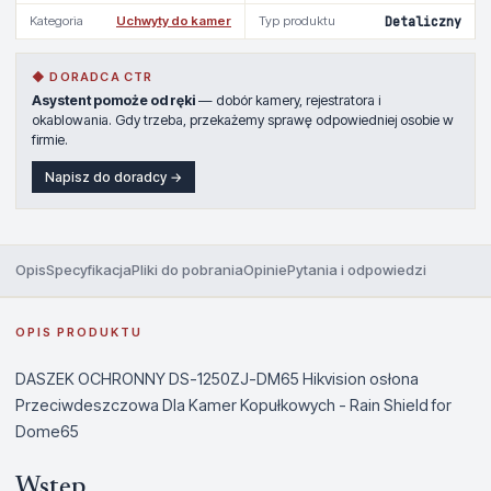
Kategoria
Uchwyty do kamer
Typ produktu
Detaliczny
◆ DORADCA CTR
Asystent pomoże od ręki
— dobór kamery, rejestratora i
okablowania. Gdy trzeba, przekażemy sprawę odpowiedniej osobie w
firmie.
Napisz do doradcy →
Opis
Specyfikacja
Pliki do pobrania
Opinie
Pytania i odpowiedzi
OPIS PRODUKTU
DASZEK OCHRONNY DS-1250ZJ-DM65 Hikvision osłona
Przeciwdeszczowa Dla Kamer Kopułkowych - Rain Shield for
Dome65
Wstęp