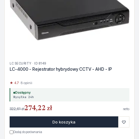
LC SECURITY · ID 8149
LC-4000 - Rejestrator hybrydowy CCTV - AHD - IP
★ 4.7
· 8 opinii
Dostępny
Wysyłka 24h
274,22 zł
322,61 zł
netto
♡
Do koszyka
Dodaj do porównania