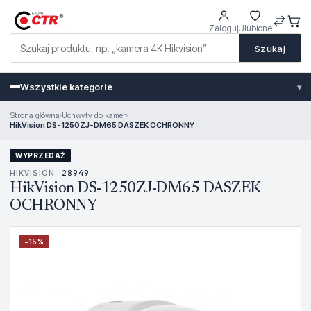
Zaloguj
Ulubione
Szukaj
Wszystkie kategorie
▾
Strona główna
›
Uchwyty do kamer
›
HikVision DS-1250ZJ-DM65 DASZEK OCHRONNY
WYPRZEDAŻ
HIKVISION ·
28949
HikVision DS-1250ZJ-DM65 DASZEK
OCHRONNY
−
15
%