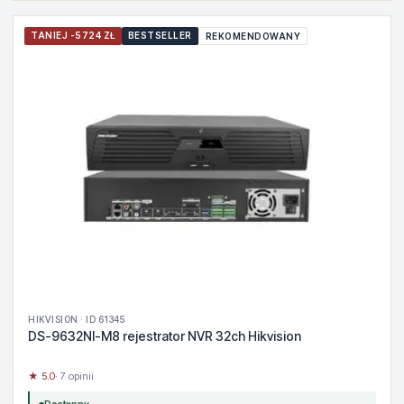
TANIEJ -5724 ZŁ
BESTSELLER
REKOMENDOWANY
HIKVISION · ID 61345
DS-9632NI-M8 rejestrator NVR 32ch Hikvision
★ 5.0
· 7 opinii