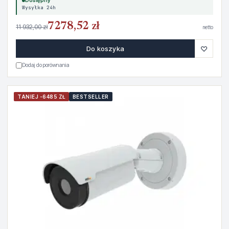
Dostępny
Wysyłka 24h
7278,52 zł
11 932,00 zł
netto
♡
Do koszyka
Dodaj do porównania
TANIEJ -6485 ZŁ
BESTSELLER