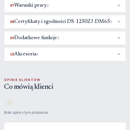
Warunki pracy
07
2
Certyfikaty i zgodności DS-1250ZJ-DM65
08
2
Dodatkowe funkcje
09
3
Akcesoria
10
3
OPINIE KLIENTÓW
Co mówią klienci
★
Brak opinii o tym produkcie.