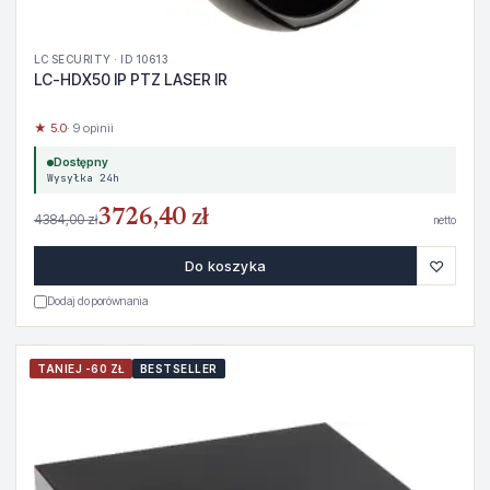
LC SECURITY · ID 10613
LC-HDX50 IP PTZ LASER IR
★ 5.0
· 9 opinii
Dostępny
Wysyłka 24h
3726,40 zł
4384,00 zł
netto
♡
Do koszyka
Dodaj do porównania
TANIEJ -60 ZŁ
BESTSELLER