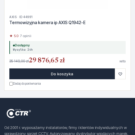
AXIS · ID 44991
Termowizyjna kamera ip AXIS Q1942-E
★ 5.0
· 7 opinii
Dostępny
Wysyłka 24h
29 876,65 zł
35 149,00 zł
netto
♡
Do koszyka
Dodaj do porównania
Od 2001 r. wyposażamy instalatorów, firmy i klientów indywidualnych w
sprawdzony sprzęt CCTV. Autoryzowany dystrybutor wiodących marek.