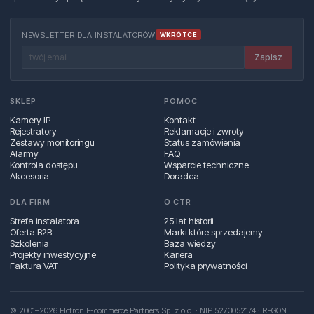
NEWSLETTER DLA INSTALATORÓW
WKRÓTCE
Zapisz
SKLEP
POMOC
Kamery IP
Kontakt
Rejestratory
Reklamacje i zwroty
Zestawy monitoringu
Status zamówienia
Alarmy
FAQ
Kontrola dostępu
Wsparcie techniczne
Akcesoria
Doradca
DLA FIRM
O CTR
Strefa instalatora
25 lat historii
Oferta B2B
Marki które sprzedajemy
Szkolenia
Baza wiedzy
Projekty inwestycyjne
Kariera
Faktura VAT
Polityka prywatności
© 2001–2026 Elctron E-commerce Partners Sp. z o.o. · NIP 5273052174 · REGON