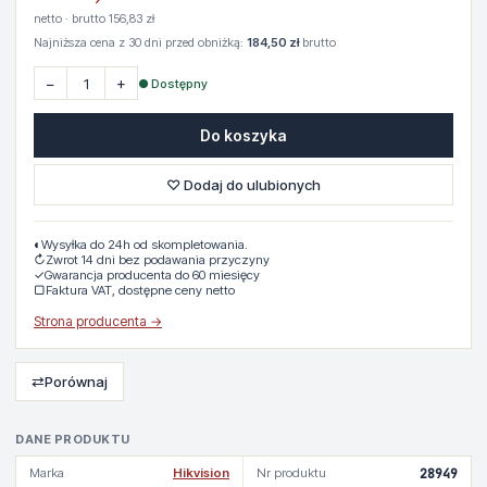
netto · brutto 156,83 zł
Najniższa cena z 30 dni przed obniżką:
184,50 zł
brutto
−
+
● Dostępny
Do koszyka
♡ Dodaj do ulubionych
◐
Wysyłka do 24h od skompletowania.
↻
Zwrot 14 dni bez podawania przyczyny
✓
Gwarancja producenta do 60 miesięcy
▢
Faktura VAT, dostępne ceny netto
Strona producenta →
⇄
Porównaj
DANE PRODUKTU
Marka
Hikvision
Nr produktu
28949