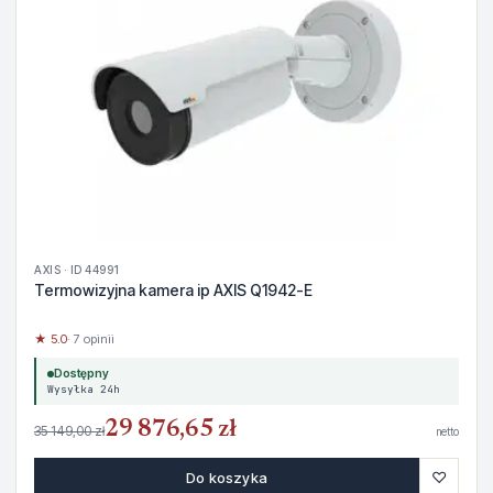
AXIS · ID 44991
Termowizyjna kamera ip AXIS Q1942-E
★ 5.0
· 7 opinii
Dostępny
Wysyłka 24h
29 876,65 zł
35 149,00 zł
netto
♡
Do koszyka