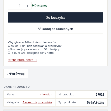
−
+
● Dostępny
Do koszyka
♡ Dodaj do ulubionych
◐
Wysyłka do 24h od skompletowania.
↻
Zwrot 14 dni bez podawania przyczyny
✓
Gwarancja producenta do 60 miesięcy
▢
Faktura VAT, dostępne ceny netto
Strona producenta →
⇄
Porównaj
DANE PRODUKTU
Marka
Hikvision
Nr produktu
29010
Kategoria
Akcesoria pozostałe
Typ produktu
Detaliczny