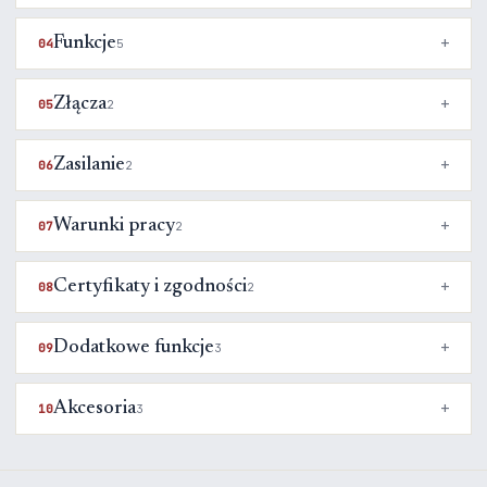
Funkcje
04
5
Złącza
05
2
Zasilanie
06
2
Warunki pracy
07
2
Certyfikaty i zgodności
08
2
Dodatkowe funkcje
09
3
Akcesoria
10
3