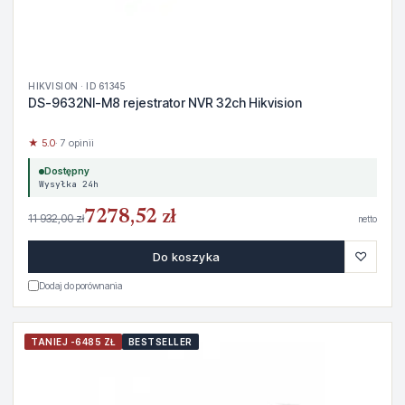
HIKVISION · ID 61345
DS-9632NI-M8 rejestrator NVR 32ch Hikvision
★ 5.0
· 7 opinii
Dostępny
Wysyłka 24h
7278,52 zł
11 932,00 zł
netto
♡
Do koszyka
Dodaj do porównania
TANIEJ -6485 ZŁ
BESTSELLER