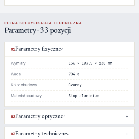
PEŁNA SPECYFIKACJA TECHNICZNA
Parametry · 33 pozycji
Parametry fizyczne
01
4
Wymiary
136 × 183.5 × 230 mm
Waga
704 g
Kolor obudowy
Czarny
Materiał obudowy
Stop aluminium
Parametry optyczne
02
4
Parametry techniczne
03
6