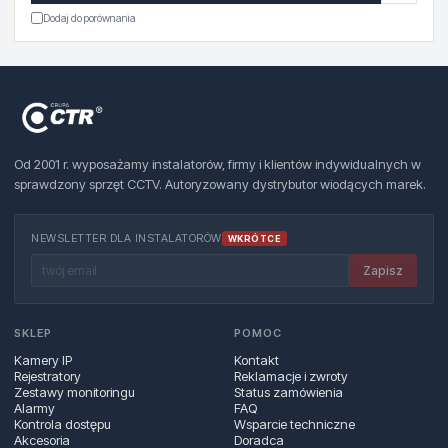
Dodaj do porównania
Od 2001 r. wyposażamy instalatorów, firmy i klientów indywidualnych w
sprawdzony sprzęt CCTV. Autoryzowany dystrybutor wiodących marek.
NEWSLETTER DLA INSTALATORÓW
WKRÓTCE
Zapisz
SKLEP
POMOC
Kamery IP
Kontakt
Rejestratory
Reklamacje i zwroty
Zestawy monitoringu
Status zamówienia
Alarmy
FAQ
Kontrola dostępu
Wsparcie techniczne
Akcesoria
Doradca