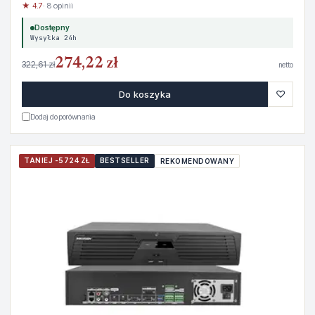
★ 4.7
· 8 opinii
Dostępny
Wysyłka 24h
274,22 zł
322,61 zł
netto
♡
Do koszyka
Dodaj do porównania
TANIEJ -5724 ZŁ
BESTSELLER
REKOMENDOWANY