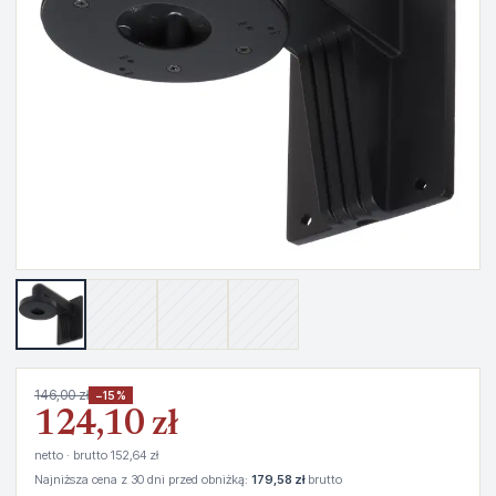
146,00 zł
−15%
124,10 zł
netto · brutto 152,64 zł
Najniższa cena z 30 dni przed obniżką:
179,58 zł
brutto