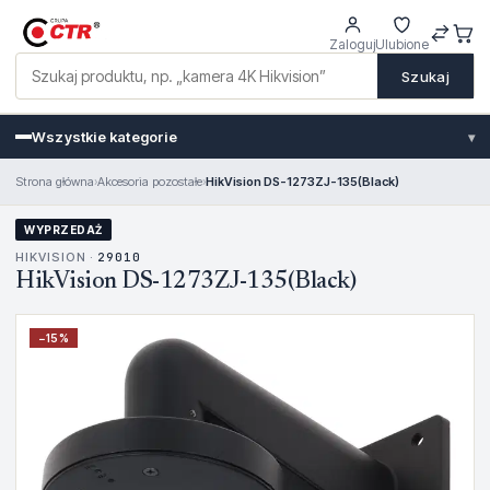
Zaloguj
Ulubione
Szukaj
Wszystkie kategorie
▾
Strona główna
›
Akcesoria pozostałe
›
HikVision DS-1273ZJ-135(Black)
WYPRZEDAŻ
HIKVISION ·
29010
HikVision DS-1273ZJ-135(Black)
−
15
%