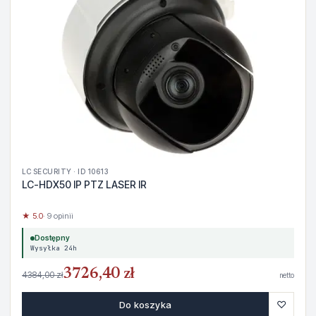
LC SECURITY · ID 10613
LC-HDX50 IP PTZ LASER IR
★ 5.0
· 9 opinii
Dostępny
Wysyłka 24h
3726,40 zł
4384,00 zł
netto
♡
Do koszyka