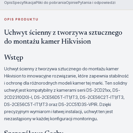
Opis
Specyfikacja
Pliki do pobrania
Opinie
Pytania i odpowiedzi
OPIS PRODUKTU
Uchwyt ścienny z tworzywa sztucznego
do montażu kamer Hikvision
Wstęp
Uchwyt ścienny z tworzywa sztucznego do montażu kamer
Hikvision to innowacyjne rozwiązanie, które zapewnia stabilność
i ochronę dla różnorodnych modeli kamer tej marki. Ten solidny
uchwyt jest kompatybilny z kamerami serii DS-2CD21xx, DS-
2CD2310(20)-I, DS-2CE56D5T-IT1/IT3, DS-2CE56C2T-IT1/IT3,
DS-2CE56C5T-IT1/IT3 oraz DS-2CC51D3S-VPIR. Dzięki
precyzyjnym wymiarom i łatwej instalacji, uchwyt ten jest
niezastąpiony w każdej konfiguracji monitoringu.