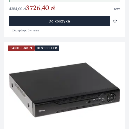
3726,40 zł
4384,00 zł
netto
♡
Do koszyka
Dodaj do porównania
TANIEJ -60 ZŁ
BESTSELLER