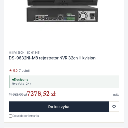
HIKVISION · ID 61345
DS-9632NI-M8 rejestrator NVR 32ch Hikvision
★ 5.0
· 7 opinii
Dostępny
Wysyłka 24h
7278,52 zł
11 932,00 zł
netto
♡
Do koszyka
Dodaj do porównania