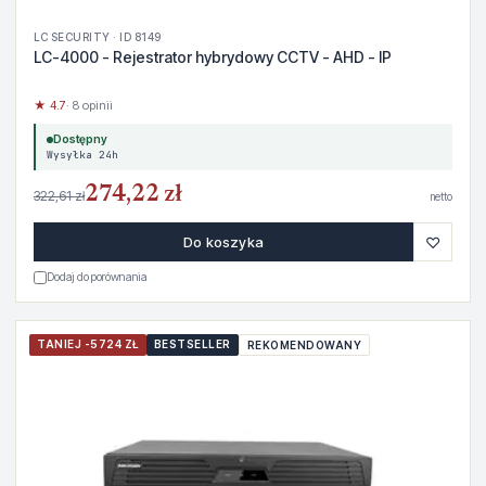
LC SECURITY · ID 8149
LC-4000 - Rejestrator hybrydowy CCTV - AHD - IP
★ 4.7
· 8 opinii
Dostępny
Wysyłka 24h
274,22 zł
322,61 zł
netto
♡
Do koszyka
Dodaj do porównania
TANIEJ -5724 ZŁ
BESTSELLER
REKOMENDOWANY