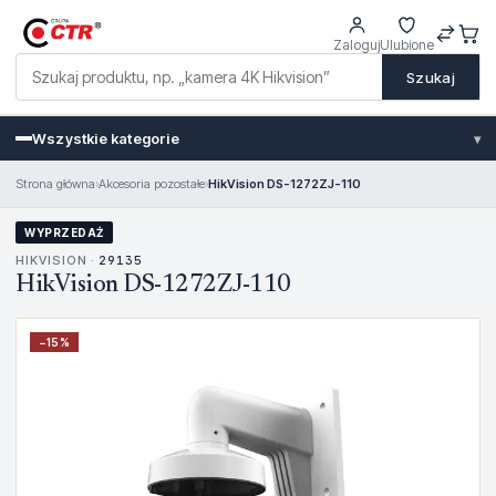
Zaloguj
Ulubione
Szukaj
Wszystkie kategorie
▾
Strona główna
›
Akcesoria pozostałe
›
HikVision DS-1272ZJ-110
WYPRZEDAŻ
HIKVISION ·
29135
HikVision DS-1272ZJ-110
−
15
%