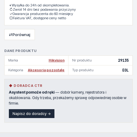
◐
Wysyłka do 24h od skompletowania.
↻
Zwrot 14 dni bez podawania przyczyny
✓
Gwarancja producenta do 60 miesięcy
▢
Faktura VAT, dostępne ceny netto
⇄
Porównaj
DANE PRODUKTU
Marka
Hikvision
Nr produktu
29135
Kategoria
Akcesoria pozostałe
Typ produktu
EOL
◆ DORADCA CTR
Asystent pomoże od ręki
— dobór kamery, rejestratora i
okablowania. Gdy trzeba, przekażemy sprawę odpowiedniej osobie w
firmie.
Napisz do doradcy →