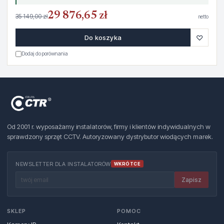
29 876,65 zł
35 149,00 zł
netto
♡
Do koszyka
Dodaj do porównania
Od 2001 r. wyposażamy instalatorów, firmy i klientów indywidualnych w
sprawdzony sprzęt CCTV. Autoryzowany dystrybutor wiodących marek.
NEWSLETTER DLA INSTALATORÓW
WKRÓTCE
Zapisz
SKLEP
POMOC