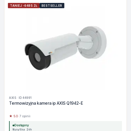
TANIEJ -6485 ZŁ
BESTSELLER
AXIS · ID 44991
Termowizyjna kamera ip AXIS Q1942-E
★ 5.0
· 7 opinii
Dostępny
Wysyłka 24h