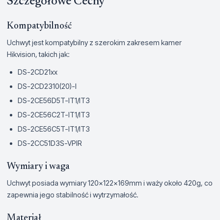
Szczegółowe Cechy
Kompatybilność
Uchwyt jest kompatybilny z szerokim zakresem kamer
Hikvision, takich jak:
DS-2CD21xx
DS-2CD2310(20)-I
DS-2CE56D5T-IT1/IT3
DS-2CE56C2T-IT1/IT3
DS-2CE56C5T-IT1/IT3
DS-2CC51D3S-VPIR
Wymiary i waga
Uchwyt posiada wymiary 120×122×169mm i waży około 420g, co
zapewnia jego stabilność i wytrzymałość.
Materiał