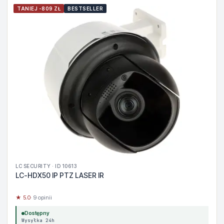
TANIEJ -809 ZŁ
BESTSELLER
LC SECURITY · ID 10613
LC-HDX50 IP PTZ LASER IR
★ 5.0
· 9 opinii
Dostępny
Wysyłka 24h