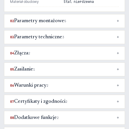
Materiał obudowy
Stal nierdzewna
Parametry montażowe
02
5
Parametry techniczne
03
3
Złącza
04
2
Zasilanie
05
1
Warunki pracy
06
2
Certyfikaty i zgodności
07
2
Dodatkowe funkcje
08
2