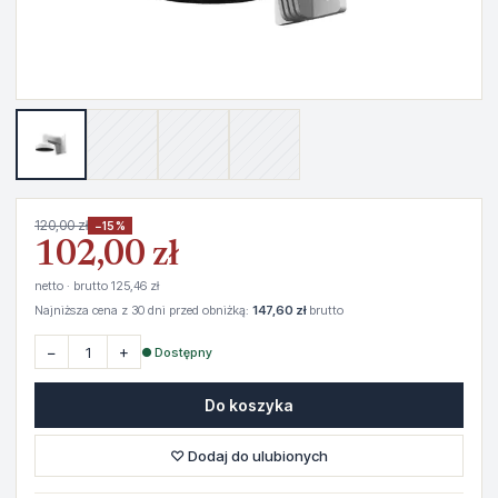
120,00 zł
−15%
102,00 zł
netto · brutto 125,46 zł
Najniższa cena z 30 dni przed obniżką:
147,60 zł
brutto
−
+
● Dostępny
Do koszyka
♡ Dodaj do ulubionych