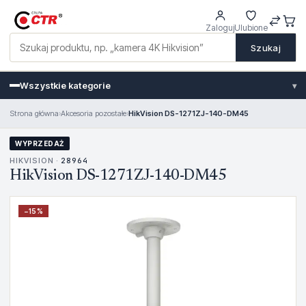
Zaloguj
Ulubione
Szukaj
Wszystkie kategorie
▾
Strona główna
›
Akcesoria pozostałe
›
HikVision DS-1271ZJ-140-DM45
WYPRZEDAŻ
HIKVISION ·
28964
HikVision DS-1271ZJ-140-DM45
−
15
%