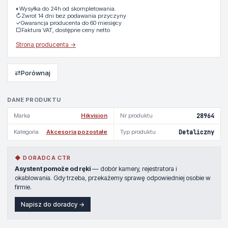
◐
Wysyłka do 24h od skompletowania.
↻
Zwrot 14 dni bez podawania przyczyny
✓
Gwarancja producenta do 60 miesięcy
▢
Faktura VAT, dostępne ceny netto
Strona producenta →
⇄
Porównaj
DANE PRODUKTU
Marka
Hikvision
Nr produktu
28964
Kategoria
Akcesoria pozostałe
Typ produktu
Detaliczny
◆ DORADCA CTR
Asystent pomoże od ręki
— dobór kamery, rejestratora i
okablowania. Gdy trzeba, przekażemy sprawę odpowiedniej osobie w
firmie.
Napisz do doradcy →