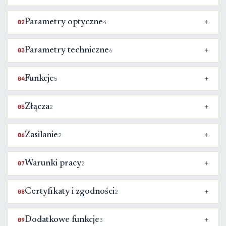
Parametry optyczne
02
4
Parametry techniczne
03
6
Funkcje
04
5
Złącza
05
2
Zasilanie
06
2
Warunki pracy
07
2
Certyfikaty i zgodności
08
2
Dodatkowe funkcje
09
3