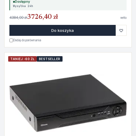
Dostępny
Wysyłka 24h
3726,40 zł
4384,00 zł
netto
♡
Do koszyka
Dodaj do porównania
TANIEJ -60 ZŁ
BESTSELLER