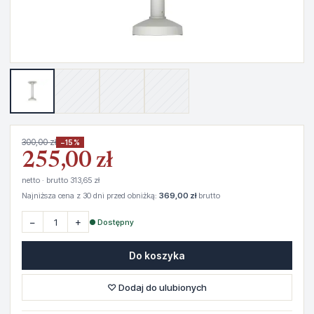
300,00 zł
−15%
255,00 zł
netto · brutto 313,65 zł
Najniższa cena z 30 dni przed obniżką:
369,00 zł
brutto
−
+
● Dostępny
Do koszyka
♡ Dodaj do ulubionych