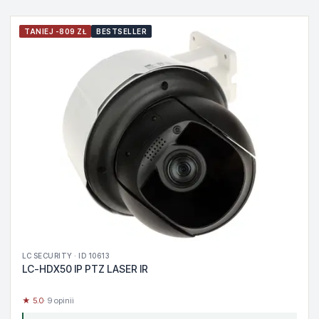
TANIEJ -809 ZŁ
BESTSELLER
LC SECURITY · ID 10613
LC-HDX50 IP PTZ LASER IR
★ 5.0
· 9 opinii