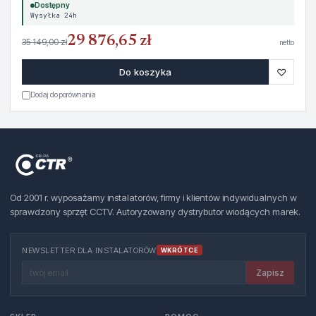
Dostępny
Wysyłka 24h
29 876,65 zł
35 149,00 zł
netto
♡
Do koszyka
Dodaj do porównania
Od 2001 r. wyposażamy instalatorów, firmy i klientów indywidualnych w
sprawdzony sprzęt CCTV. Autoryzowany dystrybutor wiodących marek.
NEWSLETTER DLA INSTALATORÓW
WKRÓTCE
Zapisz