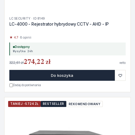
LC SECURITY · ID 8149
LC-4000 - Rejestrator hybrydowy CCTV - AHD - IP
★ 4.7
· 8 opinii
Dostępny
Wysyłka 24h
274,22 zł
322,61 zł
netto
♡
Do koszyka
Dodaj do porównania
TANIEJ -5724 ZŁ
BESTSELLER
REKOMENDOWANY