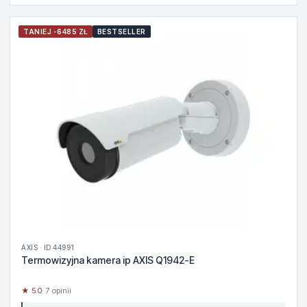
TANIEJ -6485 ZŁ
BESTSELLER
AXIS · ID 44991
Termowizyjna kamera ip AXIS Q1942-E
★ 5.0
· 7 opinii