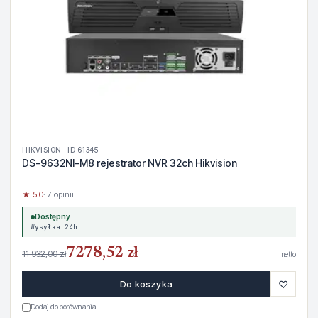
HIKVISION · ID 61345
DS-9632NI-M8 rejestrator NVR 32ch Hikvision
★ 5.0
· 7 opinii
Dostępny
Wysyłka 24h
7278,52 zł
11 932,00 zł
netto
♡
Do koszyka
Dodaj do porównania