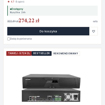
★ 4.7
· 8 opinii
Dostępny
Wysyłka 24h
274,22 zł
322,61 zł
netto
♡
Do koszyka
Dodaj do porównania
TANIEJ -5724 ZŁ
BESTSELLER
REKOMENDOWANY