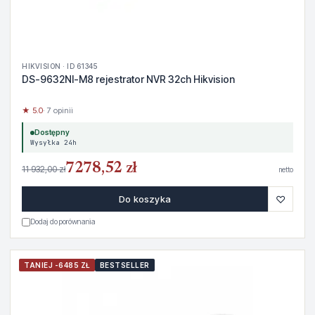
HIKVISION · ID 61345
DS-9632NI-M8 rejestrator NVR 32ch Hikvision
★ 5.0
· 7 opinii
Dostępny
Wysyłka 24h
7278,52 zł
11 932,00 zł
netto
♡
Do koszyka
Dodaj do porównania
TANIEJ -6485 ZŁ
BESTSELLER