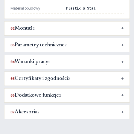
Materiał obudowy
Plastik & Stal
Montaż
02
2
Parametry techniczne
03
2
Warunki pracy
04
2
Certyfikaty i zgodności
05
2
Dodatkowe funkcje
06
2
Akcesoria
07
2