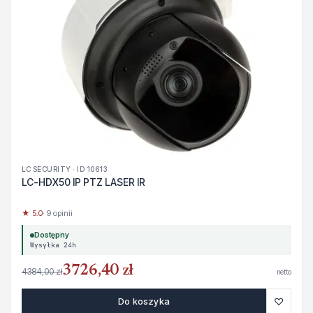
LC SECURITY · ID 10613
LC-HDX50 IP PTZ LASER IR
★ 5.0
· 9 opinii
Dostępny
Wysyłka 24h
3726,40 zł
4384,00 zł
netto
♡
Do koszyka