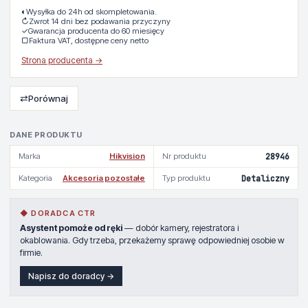
◐
Wysyłka do 24h od skompletowania.
↻
Zwrot 14 dni bez podawania przyczyny
✓
Gwarancja producenta do 60 miesięcy
▢
Faktura VAT, dostępne ceny netto
Strona producenta →
⇄
Porównaj
DANE PRODUKTU
Marka
Hikvision
Nr produktu
28946
Kategoria
Akcesoria pozostałe
Typ produktu
Detaliczny
◆ DORADCA CTR
Asystent pomoże od ręki
— dobór kamery, rejestratora i
okablowania. Gdy trzeba, przekażemy sprawę odpowiedniej osobie w
firmie.
Napisz do doradcy →