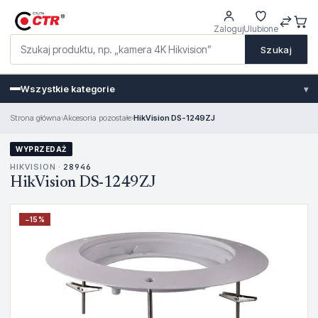
Zaloguj
Ulubione
Szukaj
Wszystkie kategorie
▾
Strona główna
›
Akcesoria pozostałe
›
HikVision DS-1249ZJ
WYPRZEDAŻ
HIKVISION ·
28946
HikVision DS-1249ZJ
−
15
%