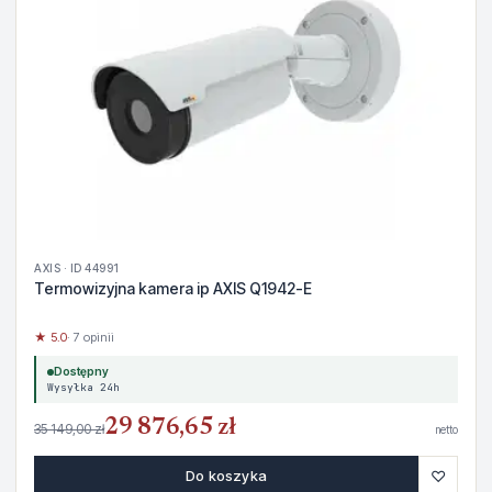
AXIS · ID 44991
Termowizyjna kamera ip AXIS Q1942-E
★ 5.0
· 7 opinii
Dostępny
Wysyłka 24h
29 876,65 zł
35 149,00 zł
netto
♡
Do koszyka