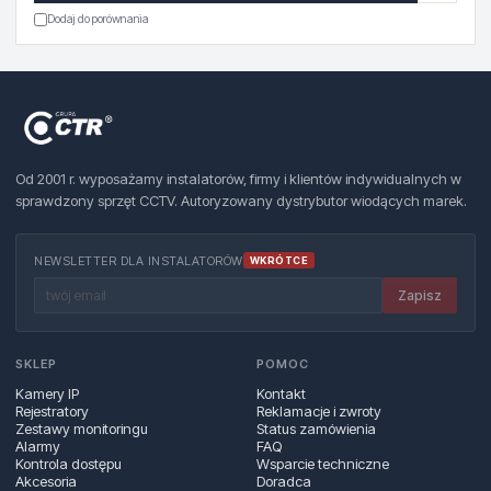
Dodaj do porównania
Od 2001 r. wyposażamy instalatorów, firmy i klientów indywidualnych w
sprawdzony sprzęt CCTV. Autoryzowany dystrybutor wiodących marek.
NEWSLETTER DLA INSTALATORÓW
WKRÓTCE
Zapisz
SKLEP
POMOC
Kamery IP
Kontakt
Rejestratory
Reklamacje i zwroty
Zestawy monitoringu
Status zamówienia
Alarmy
FAQ
Kontrola dostępu
Wsparcie techniczne
Akcesoria
Doradca