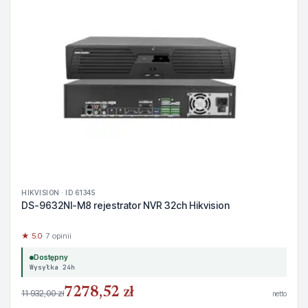
HIKVISION · ID 61345
DS-9632NI-M8 rejestrator NVR 32ch Hikvision
★ 5.0
· 7 opinii
Dostępny
Wysyłka 24h
7278,52 zł
11 932,00 zł
netto