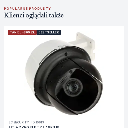
POPULARNE PRODUKTY
Klienci oglądali także
TANIEJ -809 ZŁ
BESTSELLER
LC SECURITY · ID 10613
LC-HDX50 IP PTZ LASER IR