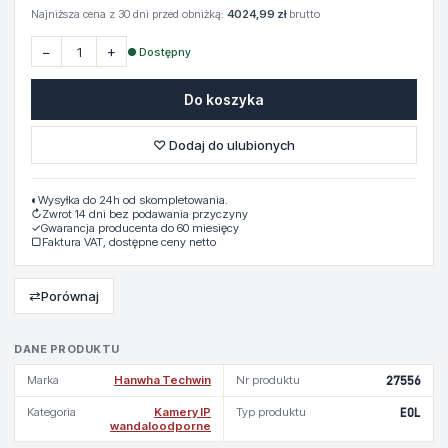
Najniższa cena z 30 dni przed obniżką:
4024,99 zł
brutto
−
+
● Dostępny
Do koszyka
♡ Dodaj do ulubionych
◐
Wysyłka do 24h od skompletowania.
↻
Zwrot 14 dni bez podawania przyczyny
✓
Gwarancja producenta do 60 miesięcy
▢
Faktura VAT, dostępne ceny netto
⇄
Porównaj
DANE PRODUKTU
Marka
Hanwha Techwin
Nr produktu
27556
Kategoria
Kamery IP
Typ produktu
EOL
wandaloodporne