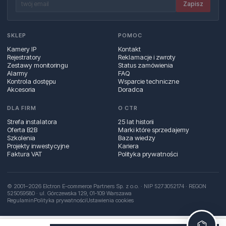
Zapisz
SKLEP
POMOC
Kamery IP
Kontakt
Rejestratory
Reklamacje i zwroty
Zestawy monitoringu
Status zamówienia
Alarmy
FAQ
Kontrola dostępu
Wsparcie techniczne
Akcesoria
Doradca
DLA FIRM
O CTR
Strefa instalatora
25 lat historii
Oferta B2B
Marki które sprzedajemy
Szkolenia
Baza wiedzy
Projekty inwestycyjne
Kariera
Faktura VAT
Polityka prywatności
© 2001–2026 Elctron E-commerce Partners Sp. z o.o. · NIP 5273052174 · REGON
525059580 · ul. Górczewska 129, 01‑109 Warszawa
Regulamin
Polityka prywatności
Ustawienia cookies
⌬