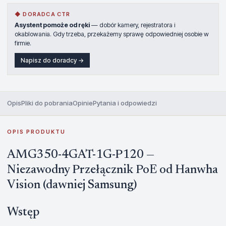
◆ DORADCA CTR
Asystent pomoże od ręki
— dobór kamery, rejestratora i
okablowania. Gdy trzeba, przekażemy sprawę odpowiedniej osobie w
firmie.
Napisz do doradcy →
Opis
Pliki do pobrania
Opinie
Pytania i odpowiedzi
OPIS PRODUKTU
AMG350-4GAT-1G-P120 —
Niezawodny Przełącznik PoE od Hanwha
Vision (dawniej Samsung)
Wstęp