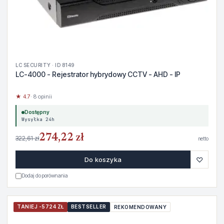
LC SECURITY · ID 8149
LC-4000 - Rejestrator hybrydowy CCTV - AHD - IP
★ 4.7
· 8 opinii
Dostępny
Wysyłka 24h
274,22 zł
322,61 zł
netto
♡
Do koszyka
Dodaj do porównania
TANIEJ -5724 ZŁ
BESTSELLER
REKOMENDOWANY