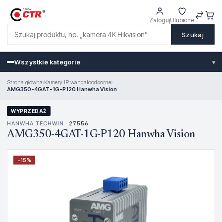
Zaloguj
Ulubione
Szukaj
Wszystkie kategorie
▾
Strona główna
›
Kamery IP wandaloodporne
›
AMG350-4GAT-1G-P120 Hanwha Vision
WYPRZEDAŻ
HANWHA TECHWIN ·
27556
AMG350-4GAT-1G-P120 Hanwha Vision
−
15
%