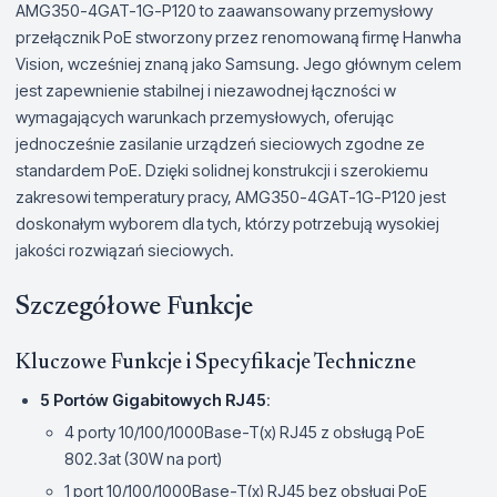
AMG350-4GAT-1G-P120 to zaawansowany przemysłowy
przełącznik PoE stworzony przez renomowaną firmę Hanwha
Vision, wcześniej znaną jako Samsung. Jego głównym celem
jest zapewnienie stabilnej i niezawodnej łączności w
wymagających warunkach przemysłowych, oferując
jednocześnie zasilanie urządzeń sieciowych zgodne ze
standardem PoE. Dzięki solidnej konstrukcji i szerokiemu
zakresowi temperatury pracy, AMG350-4GAT-1G-P120 jest
doskonałym wyborem dla tych, którzy potrzebują wysokiej
jakości rozwiązań sieciowych.
Szczegółowe Funkcje
Kluczowe Funkcje i Specyfikacje Techniczne
5 Portów Gigabitowych RJ45
:
4 porty 10/100/1000Base-T(x) RJ45 z obsługą PoE
802.3at (30W na port)
1 port 10/100/1000Base-T(x) RJ45 bez obsługi PoE