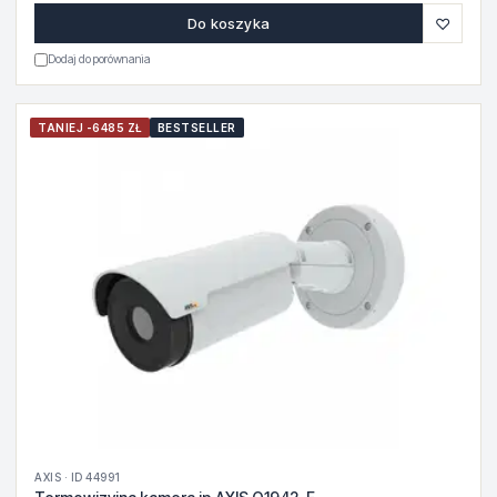
♡
Do koszyka
Dodaj do porównania
TANIEJ -6485 ZŁ
BESTSELLER
AXIS · ID 44991