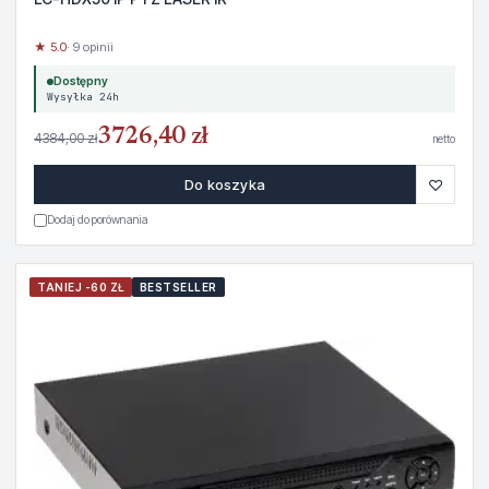
★ 5.0
· 9 opinii
Dostępny
Wysyłka 24h
3726,40 zł
4384,00 zł
netto
♡
Do koszyka
Dodaj do porównania
TANIEJ -60 ZŁ
BESTSELLER