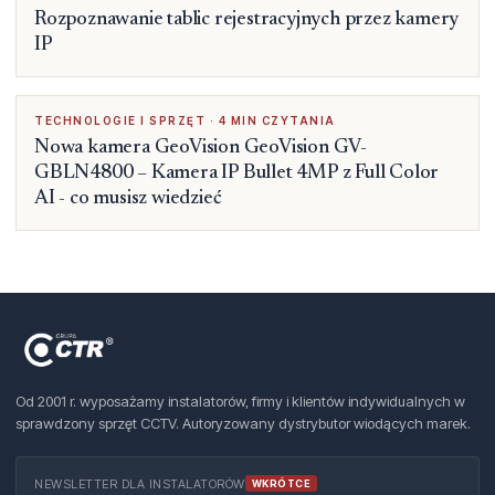
Rozpoznawanie tablic rejestracyjnych przez kamery
IP
TECHNOLOGIE I SPRZĘT · 4 MIN CZYTANIA
Nowa kamera GeoVision GeoVision GV-
GBLN4800 – Kamera IP Bullet 4MP z Full Color
AI - co musisz wiedzieć
Od 2001 r. wyposażamy instalatorów, firmy i klientów indywidualnych w
sprawdzony sprzęt CCTV. Autoryzowany dystrybutor wiodących marek.
NEWSLETTER DLA INSTALATORÓW
WKRÓTCE