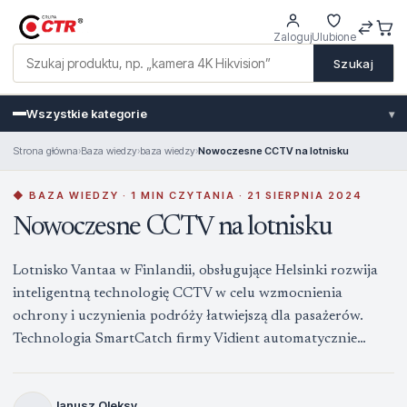
Zaloguj
Ulubione
Szukaj
Wszystkie kategorie
▾
Strona główna
›
Baza wiedzy
›
baza wiedzy
›
Nowoczesne CCTV na lotnisku
◆ BAZA WIEDZY · 1 MIN CZYTANIA · 21 SIERPNIA 2024
Nowoczesne CCTV na lotnisku
Lotnisko Vantaa w Finlandii, obsługujące Helsinki rozwija
inteligentną technologię CCTV w celu wzmocnienia
ochrony i uczynienia podróży łatwiejszą dla pasażerów.
Technologia SmartCatch firmy Vidient automatycznie…
Janusz Oleksy