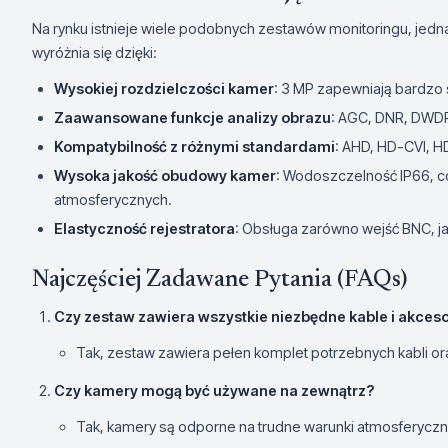
Na rynku istnieje wiele podobnych zestawów monitoringu, jedn
wyróżnia się dzięki:
Wysokiej rozdzielczości kamer
: 3 MP zapewniają bardzo
Zaawansowane funkcje analizy obrazu
: AGC, DNR, DWDR
Kompatybilność z różnymi standardami
: AHD, HD-CVI, H
Wysoka jakość obudowy kamer
: Wodoszczelność IP66, c
atmosferycznych.
Elastyczność rejestratora
: Obsługa zarówno wejść BNC, jak 
Najczęściej Zadawane Pytania (FAQs)
Czy zestaw zawiera wszystkie niezbędne kable i akceso
Tak, zestaw zawiera pełen komplet potrzebnych kabli ora
Czy kamery mogą być używane na zewnątrz?
Tak, kamery są odporne na trudne warunki atmosferyczn