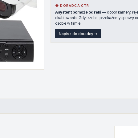
◆ DORADCA CTR
Asystent pomoże od ręki
— dobór kamery, rejes
okablowania. Gdy trzeba, przekażemy sprawę o
osobie w firmie.
Napisz do doradcy →