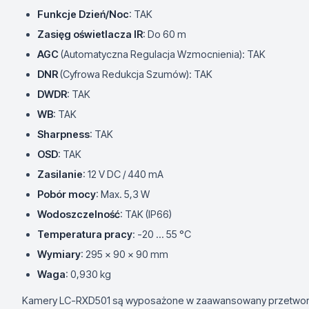
Funkcje Dzień/Noc
: TAK
Zasięg oświetlacza IR
: Do 60 m
AGC
(Automatyczna Regulacja Wzmocnienia): TAK
DNR
(Cyfrowa Redukcja Szumów): TAK
DWDR
: TAK
WB
: TAK
Sharpness
: TAK
OSD
: TAK
Zasilanie
: 12 V DC / 440 mA
Pobór mocy
: Max. 5,3 W
Wodoszczelność
: TAK (IP66)
Temperatura pracy
: -20 ... 55 °C
Wymiary
: 295 x 90 x 90 mm
Waga
: 0,930 kg
Kamery LC-RXD501 są wyposażone w zaawansowany przetworni