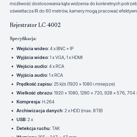
możliwość dostosowania kąta widzenia do konkretnych potrzeb.
oświetlacza IR do 60 metrów, kamery mogą pracować efektywn
Rejestrator LC-4002
Specyfikacja:
Wejścia wideo
: 4 x BNC + IP
Wyjścia wideo
: 1 x VGA, 1 x HDMI
Wejścia audio
: 4 x RCA
Wyjścia audio
: 1 x RCA
Prędkość zapisu
: 25 kl/s (1920 x 1080 i mniejsze)
Wielkość obrazu
: 1920 x 1080, 1280 x 720, 928 x 576, 704
Kompresja
: H.264
Archiwizacja danych
: 2 x HDD (max. 8TB)
USB
: 2 x
Detekcja ruchu
: TAK