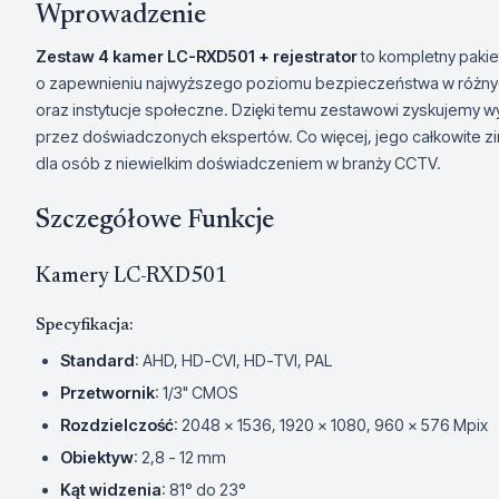
Wprowadzenie
Zestaw 4 kamer LC-RXD501 + rejestrator
to kompletny pakie
o zapewnieniu najwyższego poziomu bezpieczeństwa w różnych
oraz instytucje społeczne. Dzięki temu zestawowi zyskujemy 
przez doświadczonych ekspertów. Co więcej, jego całkowite zi
dla osób z niewielkim doświadczeniem w branży CCTV.
Szczegółowe Funkcje
Kamery LC-RXD501
Specyfikacja:
Standard
: AHD, HD-CVI, HD-TVI, PAL
Przetwornik
: 1/3" CMOS
Rozdzielczość
: 2048 x 1536, 1920 x 1080, 960 x 576 Mpix
Obiektyw
: 2,8 - 12 mm
Kąt widzenia
: 81° do 23°