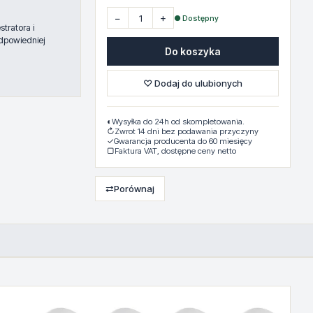
−
+
● Dostępny
tratora i
dpowiedniej
Do koszyka
♡ Dodaj do ulubionych
◐
Wysyłka do 24h od skompletowania.
↻
Zwrot 14 dni bez podawania przyczyny
✓
Gwarancja producenta do 60 miesięcy
▢
Faktura VAT, dostępne ceny netto
⇄
Porównaj