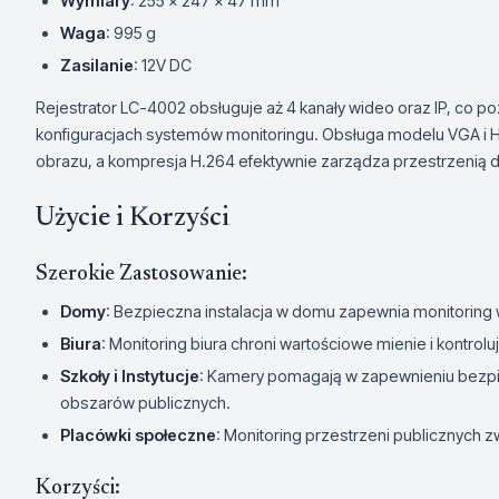
Wymiary
: 255 x 247 x 47 mm
Waga
: 995 g
Zasilanie
: 12V DC
Rejestrator LC-4002 obsługuje aż 4 kanały wideo oraz IP, co p
konfiguracjach systemów monitoringu. Obsługa modelu VGA i 
obrazu, a kompresja H.264 efektywnie zarządza przestrzenią 
Użycie i Korzyści
Szerokie Zastosowanie:
Domy
: Bezpieczna instalacja w domu zapewnia monitoring 
Biura
: Monitoring biura chroni wartościowe mienie i kontro
Szkoły i Instytucje
: Kamery pomagają w zapewnieniu bezp
obszarów publicznych.
Placówki społeczne
: Monitoring przestrzeni publicznych 
Korzyści: