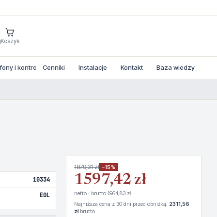
j
Koszyk
ny i kontrola dostepu
Cenniki
Instalacje
Kontakt
Baza wiedzy
1879,31 zł
−15%
1597,42 zł
10334
netto · brutto 1964,83 zł
EOL
Najniższa cena z 30 dni przed obniżką:
2311,56
zł
brutto