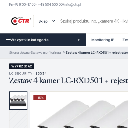
Pn–Pt 9:00–17:00 · +48 504 500 007
info@ctr.pl
Wszystkie kategorie
Monitoring IP
Ze
▾
Strona główna
›
Zestawy monitoringu IP
›
Zestaw 4 kamer LC-RXD501 + rejestrator
WYPRZEDAŻ
LC SECURITY ·
10334
Zestaw 4 kamer LC-RXD501 + rejest
−
15
%