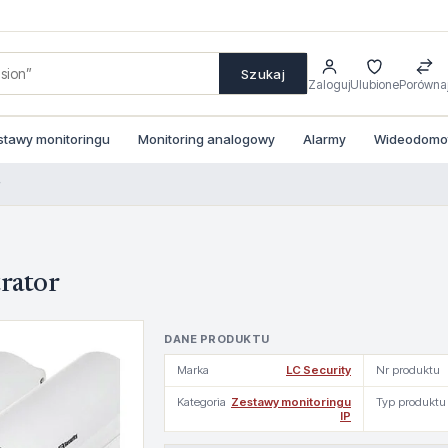
Szukaj
Zaloguj
Ulubione
Porówna
stawy monitoringu
Monitoring analogowy
Alarmy
Wideodomofo
rator
DANE PRODUKTU
Marka
LC Security
Nr produktu
Kategoria
Zestawy monitoringu
Typ produktu
IP