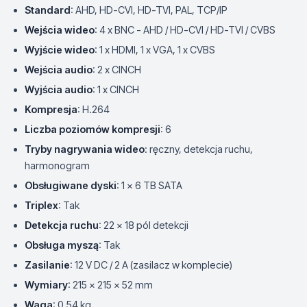
Standard
: AHD, HD-CVI, HD-TVI, PAL, TCP/IP
Wejścia wideo
: 4 x BNC - AHD / HD-CVI / HD-TVI / CVBS
Wyjście wideo
: 1 x HDMI, 1 x VGA, 1 x CVBS
Wejścia audio
: 2 x CINCH
Wyjścia audio
: 1 x CINCH
Kompresja
: H.264
Liczba poziomów kompresji
: 6
Tryby nagrywania wideo
: ręczny, detekcja ruchu,
harmonogram
Obsługiwane dyski
: 1 x 6 TB SATA
Triplex
: Tak
Detekcja ruchu
: 22 x 18 pól detekcji
Obsługa myszą
: Tak
Zasilanie
: 12 V DC / 2 A (zasilacz w komplecie)
Wymiary
: 215 x 215 x 52 mm
Waga
: 0,54 kg