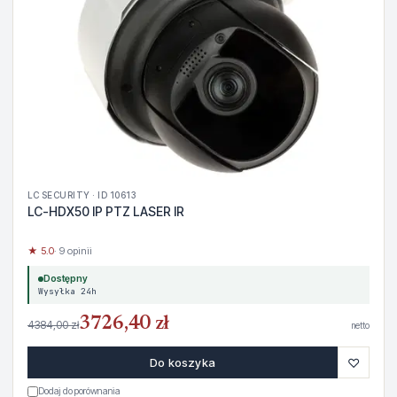
LC SECURITY · ID 10613
LC-HDX50 IP PTZ LASER IR
★ 5.0
· 9 opinii
Dostępny
Wysyłka 24h
3726,40 zł
4384,00 zł
netto
♡
Do koszyka
Dodaj do porównania