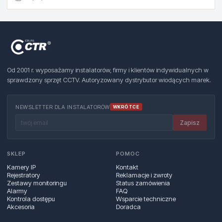
Od 2001 r. wyposażamy instalatorów, firmy i klientów indywidualnych w
sprawdzony sprzęt CCTV. Autoryzowany dystrybutor wiodących marek.
NEWSLETTER DLA INSTALATORÓW
WKRÓTCE
Zapisz
SKLEP
POMOC
Kamery IP
Kontakt
Rejestratory
Reklamacje i zwroty
Zestawy monitoringu
Status zamówienia
Alarmy
FAQ
Kontrola dostępu
Wsparcie techniczne
Akcesoria
Doradca