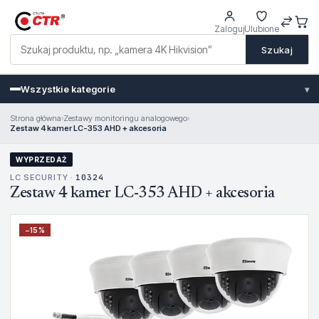
Zaloguj
Ulubione
Szukaj
Wszystkie kategorie
▾
Strona główna
›
Zestawy monitoringu analogowego
›
Zestaw 4 kamer LC-353 AHD + akcesoria
WYPRZEDAŻ
LC SECURITY ·
10324
Zestaw 4 kamer LC-353 AHD + akcesoria
−
15
%