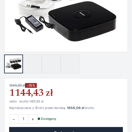
1346,39 zł
−15%
1144,43 zł
netto · brutto 1407,65 zł
Najniższa cena z 30 dni przed obniżką:
1656,06 zł
brutto
−
+
● Dostępny