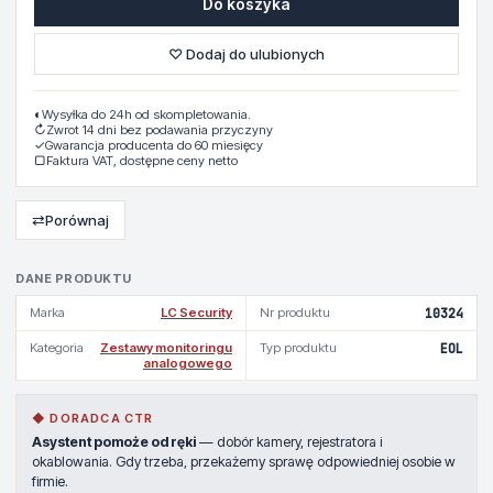
Do koszyka
♡ Dodaj do ulubionych
◐
Wysyłka do 24h od skompletowania.
↻
Zwrot 14 dni bez podawania przyczyny
✓
Gwarancja producenta do 60 miesięcy
▢
Faktura VAT, dostępne ceny netto
⇄
Porównaj
DANE PRODUKTU
Marka
LC Security
Nr produktu
10324
Kategoria
Zestawy monitoringu
Typ produktu
EOL
analogowego
◆ DORADCA CTR
Asystent pomoże od ręki
— dobór kamery, rejestratora i
okablowania. Gdy trzeba, przekażemy sprawę odpowiedniej osobie w
firmie.