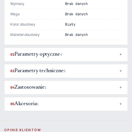
Wymiary
Brak danych
Waga
Brak danych
Kolor obudowy
Biały
Materiał obudowy
Brak danych
Parametry optyczne
02
4
Parametry techniczne
03
5
Zastosowanie
04
1
Akcesoria
05
1
OPINIE KLIENTÓW