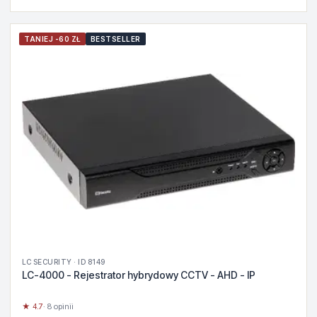
TANIEJ -60 ZŁ
BESTSELLER
LC SECURITY · ID 8149
LC-4000 - Rejestrator hybrydowy CCTV - AHD - IP
★ 4.7
· 8 opinii