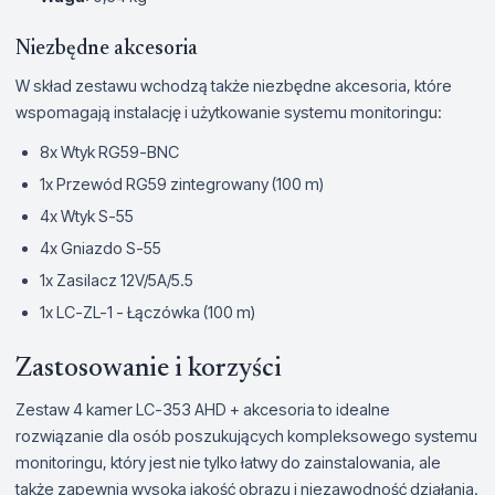
Niezbędne akcesoria
W skład zestawu wchodzą także niezbędne akcesoria, które
wspomagają instalację i użytkowanie systemu monitoringu:
8x Wtyk RG59-BNC
1x Przewód RG59 zintegrowany (100 m)
4x Wtyk S-55
4x Gniazdo S-55
1x Zasilacz 12V/5A/5.5
1x LC-ZL-1 - Łączówka (100 m)
Zastosowanie i korzyści
Zestaw 4 kamer LC-353 AHD + akcesoria to idealne
rozwiązanie dla osób poszukujących kompleksowego systemu
monitoringu, który jest nie tylko łatwy do zainstalowania, ale
także zapewnia wysoką jakość obrazu i niezawodność działania.