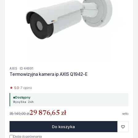
AXIS · ID 44991
Termowizyjna kamera ip AXIS Q1942-E
★ 5.0
· 7 opinii
Dostępny
Wysyłka 24h
29 876,65 zł
35 149,00 zł
netto
♡
Do koszyka
Dodaj do porównania