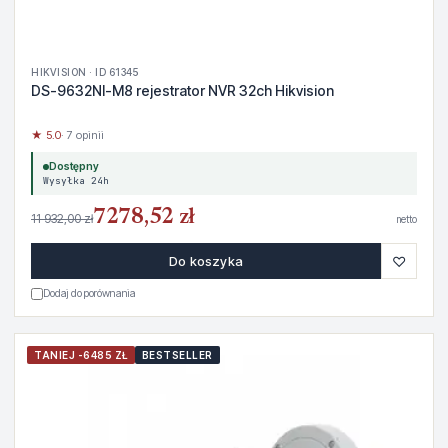
HIKVISION · ID 61345
DS-9632NI-M8 rejestrator NVR 32ch Hikvision
★ 5.0
· 7 opinii
Dostępny
Wysyłka 24h
7278,52 zł
11 932,00 zł
netto
♡
Do koszyka
Dodaj do porównania
TANIEJ -6485 ZŁ
BESTSELLER