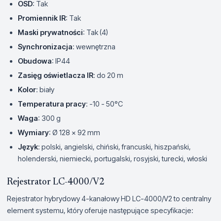
OSD
: Tak
Promiennik IR
: Tak
Maski prywatności
: Tak (4)
Synchronizacja
: wewnętrzna
Obudowa
: IP44
Zasięg oświetlacza IR
: do 20 m
Kolor
: biały
Temperatura pracy
: -10 - 50°C
Waga
: 300 g
Wymiary
: Ø 128 x 92 mm
Język
: polski, angielski, chiński, francuski, hiszpański,
holenderski, niemiecki, portugalski, rosyjski, turecki, włoski
Rejestrator LC-4000/V2
Rejestrator hybrydowy 4-kanałowy HD LC-4000/V2 to centralny
element systemu, który oferuje następujące specyfikacje: