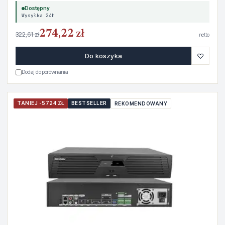
Dostępny
Wysyłka 24h
274,22 zł
322,61 zł
netto
♡
Do koszyka
Dodaj do porównania
TANIEJ -5724 ZŁ
BESTSELLER
REKOMENDOWANY