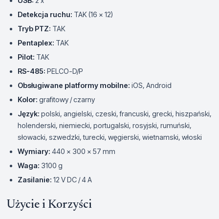
USB:
2 x
Detekcja ruchu:
TAK (16 x 12)
Tryb PTZ:
TAK
Pentaplex:
TAK
Pilot:
TAK
RS-485:
PELCO-D/P
Obsługiwane platformy mobilne:
iOS, Android
Kolor:
grafitowy / czarny
Język:
polski, angielski, czeski, francuski, grecki, hiszpański,
holenderski, niemiecki, portugalski, rosyjski, rumuński,
słowacki, szwedzki, turecki, węgierski, wietnamski, włoski
Wymiary:
440 x 300 x 57 mm
Waga:
3100 g
Zasilanie:
12 V DC / 4 A
Użycie i Korzyści