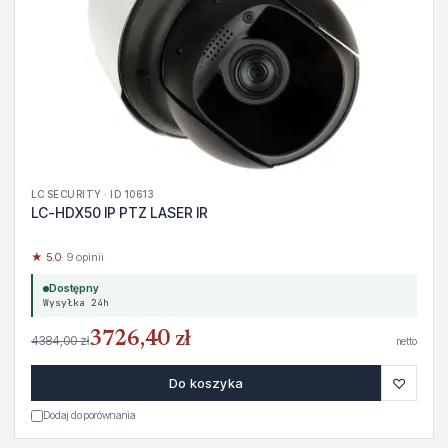
LC SECURITY · ID 10613
LC-HDX50 IP PTZ LASER IR
★ 5.0
· 9 opinii
Dostępny
Wysyłka 24h
3726,40 zł
4384,00 zł
netto
♡
Do koszyka
Dodaj do porównania