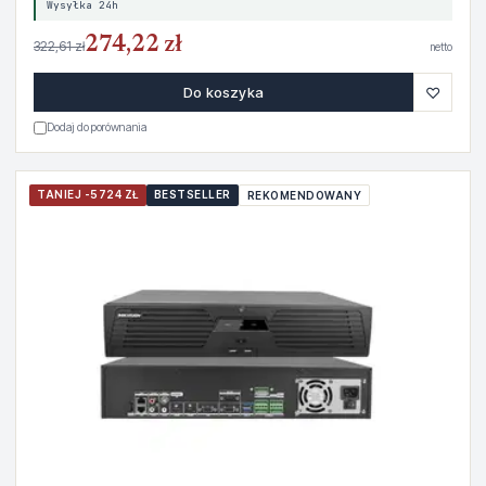
Wysyłka 24h
274,22 zł
322,61 zł
netto
♡
Do koszyka
Dodaj do porównania
TANIEJ -5724 ZŁ
BESTSELLER
REKOMENDOWANY