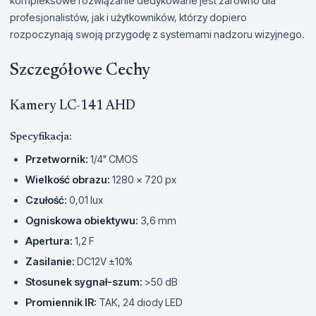
kompleksowe rozwiązanie dedykowane jest zarówno dla
profesjonalistów, jak i użytkowników, którzy dopiero
rozpoczynają swoją przygodę z systemami nadzoru wizyjnego.
Szczegółowe Cechy
Kamery LC-141 AHD
Specyfikacja:
Przetwornik:
1/4" CMOS
Wielkość obrazu:
1280 x 720 px
Czułość:
0,01 lux
Ogniskowa obiektywu:
3,6 mm
Apertura:
1,2 F
Zasilanie:
DC12V ±10%
Stosunek sygnał-szum:
>50 dB
Promiennik IR:
TAK, 24 diody LED