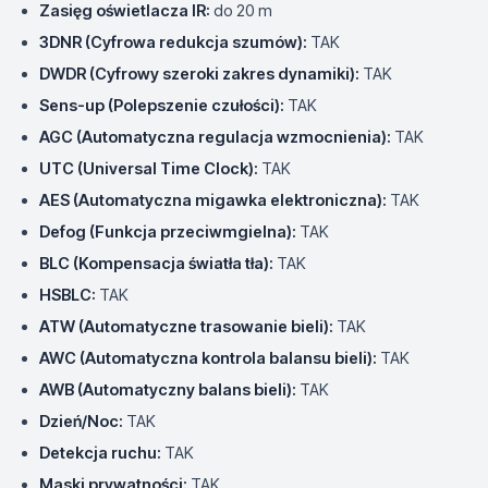
Zasięg oświetlacza IR:
do 20 m
3DNR (Cyfrowa redukcja szumów):
TAK
DWDR (Cyfrowy szeroki zakres dynamiki):
TAK
Sens-up (Polepszenie czułości):
TAK
AGC (Automatyczna regulacja wzmocnienia):
TAK
UTC (Universal Time Clock):
TAK
AES (Automatyczna migawka elektroniczna):
TAK
Defog (Funkcja przeciwmgielna):
TAK
BLC (Kompensacja światła tła):
TAK
HSBLC:
TAK
ATW (Automatyczne trasowanie bieli):
TAK
AWC (Automatyczna kontrola balansu bieli):
TAK
AWB (Automatyczny balans bieli):
TAK
Dzień/Noc:
TAK
Detekcja ruchu:
TAK
Maski prywatności:
TAK