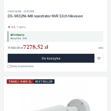
HIKVISION · ID 61345
DS-9632NI-M8 rejestrator NVR 32ch Hikvision
★ 5.0
· 7 opinii
Dostępny
Wysyłka 24h
7278,52 zł
11 932,00 zł
netto
♡
Do koszyka
Dodaj do porównania
TANIEJ -6485 ZŁ
BESTSELLER