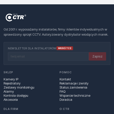
Od 2001 r. wyposażamy instalatorów, firmy i klientów indywidualnych w
sprawdzony sprzęt CCTV. Autoryzowany dystrybutor wiodących marek.
NEWSLETTER DLA INSTALATORÓW
WKRÓTCE
Zapisz
SKLEP
POMOC
Kamery IP
Kontakt
Rejestratory
Reklamacje i zwroty
Zestawy monitoringu
Status zamówienia
Alarmy
FAQ
Kontrola dostępu
Wsparcie techniczne
Akcesoria
Doradca
DLA FIRM
O CTR