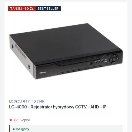
TANIEJ -60 ZŁ
BESTSELLER
LC SECURITY · ID 8149
LC-4000 - Rejestrator hybrydowy CCTV - AHD - IP
★ 4.7
· 8 opinii
Dostępny