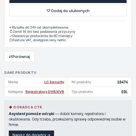
♡ Dodaj do ulubionych
◐
Wysyłka do 24h od skompletowania.
↻
Zwrot 14 dni bez podawania przyczyny
✓
Gwarancja producenta do 60 miesięcy
▢
Faktura VAT, dostępne ceny netto
⇄
Porównaj
DANE PRODUKTU
Marka
LC Security
Nr produktu
10474
Kategoria
Rejestratory DVR/XVR
Typ produktu
EOL
◆ DORADCA CTR
Asystent pomoże od ręki
— dobór kamery, rejestratora i
okablowania. Gdy trzeba, przekażemy sprawę odpowiedniej osobie w
firmie.
Napisz do doradcy →