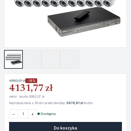
4860,91 zł
−15%
4131,77 zł
netto · brutto 5082,07 zł
Najniższa cena z 30 dni przed obniżką:
5978,91 zł
brutto
−
+
● Dostępny
Do koszyka