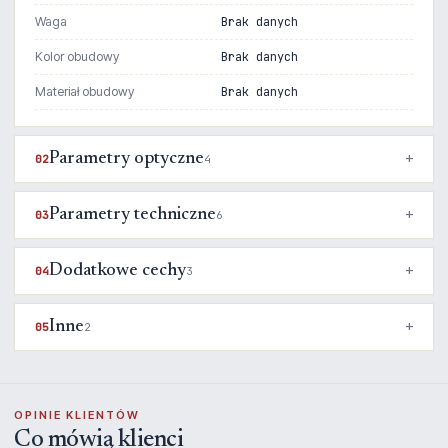
Waga
Brak danych
Kolor obudowy
Brak danych
Materiał obudowy
Brak danych
Parametry optyczne
02
4
Parametry techniczne
03
6
Dodatkowe cechy
04
3
Inne
05
2
OPINIE KLIENTÓW
Co mówią klienci