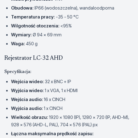
Obudowa:
IP66 (wodoszczelna), wandaloodporna
Temperatura pracy:
-35 - 50 °C
Wilgotność otoczenia:
<95%
Wymiary:
Ø 94 x 69 mm
Waga:
450 g
Rejestrator LC-32 AHD
Specyfikacja:
Wejścia wideo:
32 x BNC + IP
Wyjścia wideo:
1 x VGA, 1 x HDMI
Wejścia audio:
16 x CINCH
Wyjścia audio:
1 x CINCH
Wielkość obrazu:
1920 x 1080 (IP), 1280 x 720 (IP, AHD-M),
928 x 576 (AHD-L, PAL), 704 x 576 (PAL) px
Łączna maksymalna prędkość zapisu: