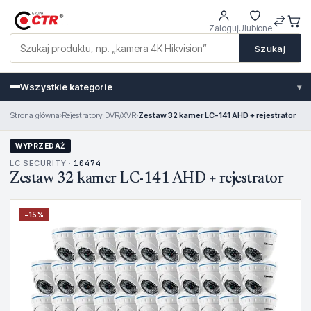
Zaloguj
Ulubione
Szukaj
Wszystkie kategorie
▾
Strona główna
›
Rejestratory DVR/XVR
›
Zestaw 32 kamer LC-141 AHD + rejestrator
WYPRZEDAŻ
LC SECURITY ·
10474
Zestaw 32 kamer LC-141 AHD + rejestrator
−
15
%