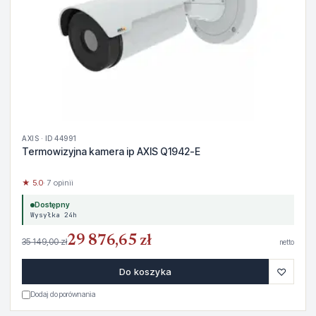
AXIS · ID 44991
Termowizyjna kamera ip AXIS Q1942-E
★ 5.0
· 7 opinii
Dostępny
Wysyłka 24h
29 876,65 zł
35 149,00 zł
netto
♡
Do koszyka
Dodaj do porównania