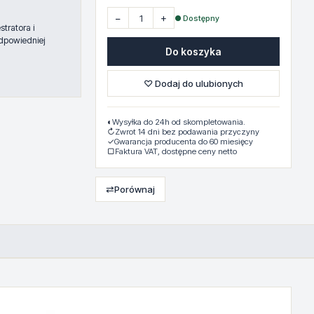
−
+
● Dostępny
tratora i
dpowiedniej
Do koszyka
♡ Dodaj do ulubionych
◐
Wysyłka do 24h od skompletowania.
↻
Zwrot 14 dni bez podawania przyczyny
✓
Gwarancja producenta do 60 miesięcy
▢
Faktura VAT, dostępne ceny netto
⇄
Porównaj