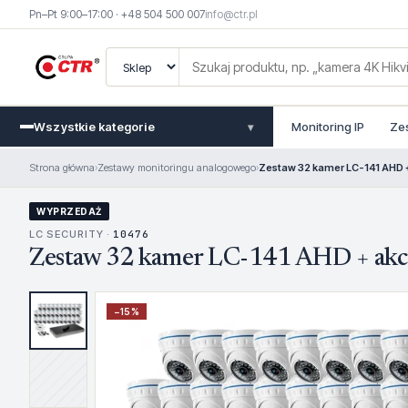
Pn–Pt 9:00–17:00 · +48 504 500 007
info@ctr.pl
Wszystkie kategorie
Monitoring IP
Ze
▾
Strona główna
›
Zestawy monitoringu analogowego
›
Zestaw 32 kamer LC-141 AHD 
WYPRZEDAŻ
LC SECURITY ·
10476
Zestaw 32 kamer LC-141 AHD + akc
−
15
%