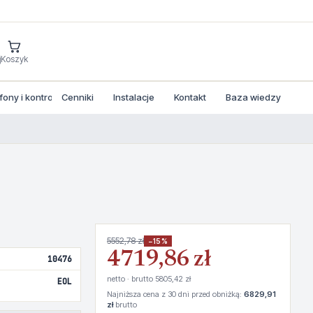
j
Koszyk
ny i kontrola dostepu
Cenniki
Instalacje
Kontakt
Baza wiedzy
5552,78 zł
−15%
4719,86 zł
10476
netto · brutto 5805,42 zł
EOL
Najniższa cena z 30 dni przed obniżką:
6829,91
zł
brutto