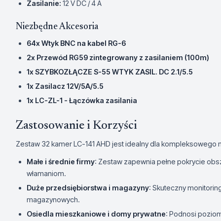
Zasilanie:
12 V DC / 4 A
Niezbędne Akcesoria
64x Wtyk BNC na kabel RG-6
2x Przewód RG59 zintegrowany z zasilaniem (100m)
1x SZYBKOZŁĄCZE S-55 WTYK ZASIL. DC 2.1/5.5
1x Zasilacz 12V/5A/5.5
1x LC-ZL-1 - Łączówka zasilania
Zastosowanie i Korzyści
Zestaw 32 kamer LC-141 AHD jest idealny dla kompleksowego mo
Małe i średnie firmy
: Zestaw zapewnia pełne pokrycie ob
włamaniom.
Duże przedsiębiorstwa i magazyny
: Skuteczny monitori
magazynowych.
Osiedla mieszkaniowe i domy prywatne
: Podnosi pozio