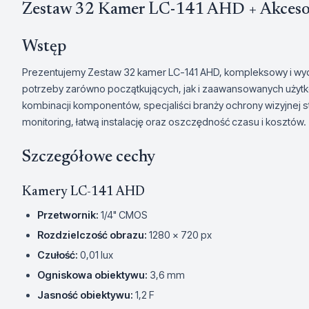
Zestaw 32 Kamer LC-141 AHD + Akceso
Wstęp
Prezentujemy Zestaw 32 kamer LC-141 AHD, kompleksowy i wyd
potrzeby zarówno początkujących, jak i zaawansowanych użytk
kombinacji komponentów, specjaliści branży ochrony wizyjnej s
monitoring, łatwą instalację oraz oszczędność czasu i kosztów.
Szczegółowe cechy
Kamery LC-141 AHD
Przetwornik:
1/4" CMOS
Rozdzielczość obrazu:
1280 x 720 px
Czułość:
0,01 lux
Ogniskowa obiektywu:
3,6 mm
Jasność obiektywu:
1,2 F