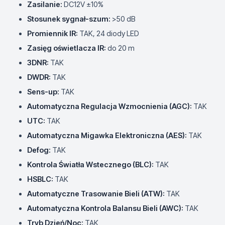
Zasilanie:
DC12V ±10%
Stosunek sygnał-szum:
>50 dB
Promiennik IR:
TAK, 24 diody LED
Zasięg oświetlacza IR:
do 20 m
3DNR:
TAK
DWDR:
TAK
Sens-up:
TAK
Automatyczna Regulacja Wzmocnienia (AGC):
TAK
UTC:
TAK
Automatyczna Migawka Elektroniczna (AES):
TAK
Defog:
TAK
Kontrola Światła Wstecznego (BLC):
TAK
HSBLC:
TAK
Automatyczne Trasowanie Bieli (ATW):
TAK
Automatyczna Kontrola Balansu Bieli (AWC):
TAK
Tryb Dzień/Noc:
TAK