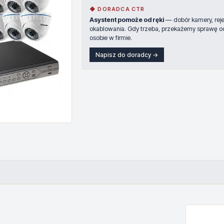
◆ DORADCA CTR
Asystent pomoże od ręki
— dobór kamery, rejes
okablowania. Gdy trzeba, przekażemy sprawę o
osobie w firmie.
Napisz do doradcy →