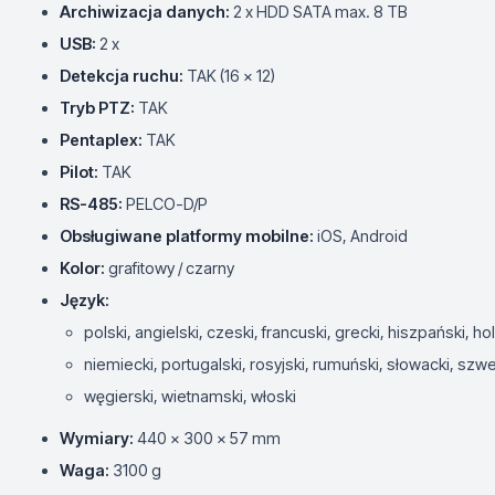
Archiwizacja danych:
2 x HDD SATA max. 8 TB
USB:
2 x
Detekcja ruchu:
TAK (16 x 12)
Tryb PTZ:
TAK
Pentaplex:
TAK
Pilot:
TAK
RS-485:
PELCO-D/P
Obsługiwane platformy mobilne:
iOS, Android
Kolor:
grafitowy / czarny
Język:
polski, angielski, czeski, francuski, grecki, hiszpański, ho
niemiecki, portugalski, rosyjski, rumuński, słowacki, szwe
węgierski, wietnamski, włoski
Wymiary:
440 x 300 x 57 mm
Waga:
3100 g