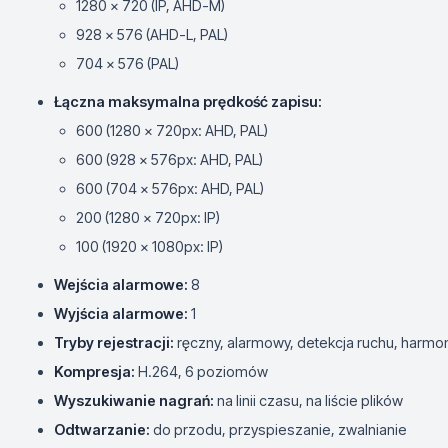
1280 x 720 (IP, AHD-M)
928 x 576 (AHD-L, PAL)
704 x 576 (PAL)
Łączna maksymalna prędkość zapisu:
600 (1280 x 720px: AHD, PAL)
600 (928 x 576px: AHD, PAL)
600 (704 x 576px: AHD, PAL)
200 (1280 x 720px: IP)
100 (1920 x 1080px: IP)
Wejścia alarmowe:
8
Wyjścia alarmowe:
1
Tryby rejestracji:
ręczny, alarmowy, detekcja ruchu, harm
Kompresja:
H.264, 6 poziomów
Wyszukiwanie nagrań:
na linii czasu, na liście plików
Odtwarzanie:
do przodu, przyspieszanie, zwalnianie