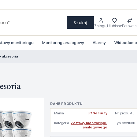
Szukaj
Zaloguj
Ulubione
Porówna
stawy monitoringu
Monitoring analogowy
Alarmy
Wideodomofo
+ akcesoria
esoria
DANE PRODUKTU
Marka
LC Security
Nr produktu
Kategoria
Zestawy monitoringu
Typ produktu
analogowego