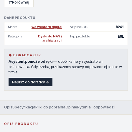
⇄
Porównaj
DANE PRODUKTU
Marka
wd western digital
Nr produktu
8261
Kategoria
Dyski do NAS /
Typ produktu
EOL
archiwizacji
◆ DORADCA CTR
Asystent pomoże od ręki
— dobór kamery, rejestratora i
okablowania. Gdy trzeba, przekażemy sprawę odpowiedniej osobie w
firmie.
Napisz do doradcy →
Opis
Specyfikacja
Pliki do pobrania
Opinie
Pytania i odpowiedzi
OPIS PRODUKTU