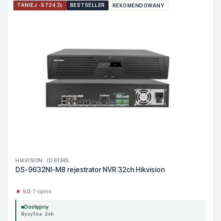
TANIEJ -5724 ZŁ
BESTSELLER
REKOMENDOWANY
HIKVISION · ID 61345
DS-9632NI-M8 rejestrator NVR 32ch Hikvision
★ 5.0
· 7 opinii
Dostępny
Wysyłka 24h