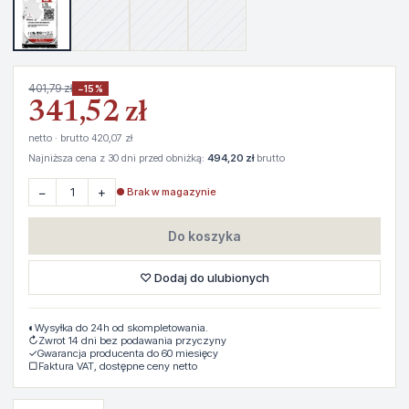
401,79 zł
−15%
341,52 zł
netto · brutto 420,07 zł
Najniższa cena z 30 dni przed obniżką:
494,20 zł
brutto
−
+
● Brak w magazynie
Do koszyka
♡ Dodaj do ulubionych
◐
Wysyłka do 24h od skompletowania.
↻
Zwrot 14 dni bez podawania przyczyny
✓
Gwarancja producenta do 60 miesięcy
▢
Faktura VAT, dostępne ceny netto