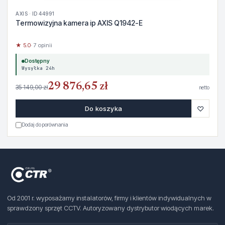
AXIS · ID 44991
Termowizyjna kamera ip AXIS Q1942-E
★ 5.0
· 7 opinii
Dostępny
Wysyłka 24h
29 876,65 zł
35 149,00 zł
netto
♡
Do koszyka
Dodaj do porównania
Od 2001 r. wyposażamy instalatorów, firmy i klientów indywidualnych w
sprawdzony sprzęt CCTV. Autoryzowany dystrybutor wiodących marek.