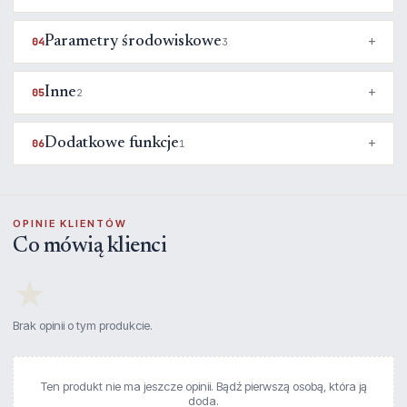
Parametry środowiskowe
04
3
Inne
05
2
Dodatkowe funkcje
06
1
OPINIE KLIENTÓW
Co mówią klienci
★
Brak opinii o tym produkcie.
Ten produkt nie ma jeszcze opinii. Bądź pierwszą osobą, która ją
doda.