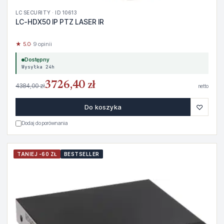
LC SECURITY · ID 10613
LC-HDX50 IP PTZ LASER IR
★ 5.0
· 9 opinii
Dostępny
Wysyłka 24h
3726,40 zł
4384,00 zł
netto
♡
Do koszyka
Dodaj do porównania
TANIEJ -60 ZŁ
BESTSELLER