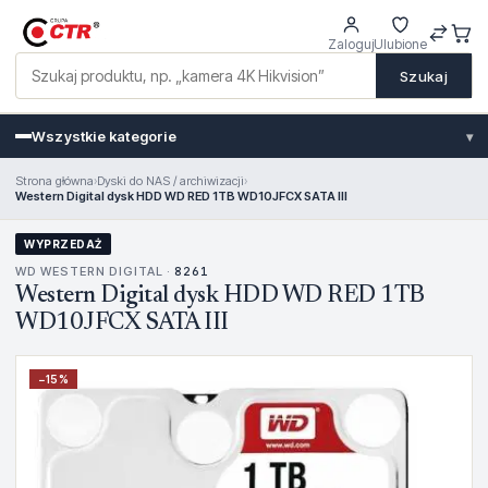
Zaloguj
Ulubione
Szukaj
Wszystkie kategorie
▾
Strona główna
›
Dyski do NAS / archiwizacji
›
Western Digital dysk HDD WD RED 1TB WD10JFCX SATA III
WYPRZEDAŻ
WD WESTERN DIGITAL ·
8261
Western Digital dysk HDD WD RED 1TB
WD10JFCX SATA III
−
15
%