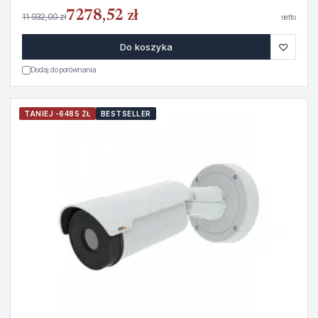
7278,52 zł
11 932,00 zł
netto
♡
Do koszyka
Dodaj do porównania
TANIEJ -6485 ZŁ
BESTSELLER