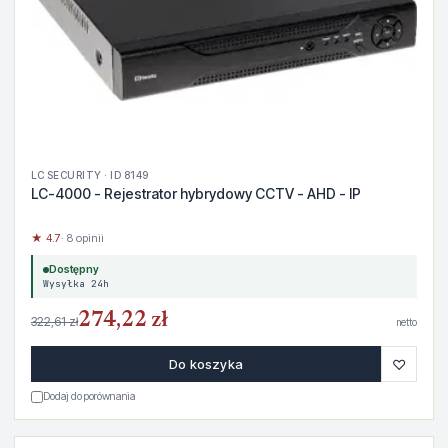
LC SECURITY · ID 8149
LC-4000 - Rejestrator hybrydowy CCTV - AHD - IP
★ 4.7
· 8 opinii
Dostępny
Wysyłka 24h
274,22 zł
322,61 zł
netto
♡
Do koszyka
Dodaj do porównania