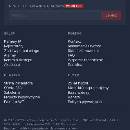
NEWSLETTER DLA INSTALATORÓW
WKRÓTCE
Zapisz
SKLEP
POMOC
Kamery IP
Kontakt
Rejestratory
Reklamacje i zwroty
Zestawy monitoringu
Status zamówienia
Alarmy
FAQ
Kontrola dostępu
Wsparcie techniczne
Akcesoria
Doradca
DLA FIRM
O CTR
Strefa instalatora
25 lat historii
Oferta B2B
Marki które sprzedajemy
Szkolenia
Baza wiedzy
Projekty inwestycyjne
Kariera
Faktura VAT
Polityka prywatności
© 2001–2026 Elctron E-commerce Partners Sp. z o.o. · NIP 5273052174 · REGON
525059580 · ul. Górczewska 129, 01‑109 Warszawa
Regulamin
Polityka prywatności
Ustawienia cookies