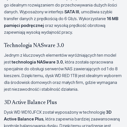
go idealnym rozwiązaniem do przechowywania dużych ilości
danych. Wyposażony w interfejs
SATA III
, umożliwia szybki
transfer danych z prędkością do 6 Gb/s. Wykorzystanie
16 MB
pamięci podręcznej
oraz wysoką prędkość obrotową
zapewniają wysoką wydajność pracy.
Technologia NASware 3.0
Jednym z kluczowych elementów wyróżniających ten model
jest
technologia NASware 3.0
, która została opracowana
specjalnie do obsługi serwerów NAS zawierających od 1 do 8
kieszeni. Dzięki temu, dysk WD RED 1TB jest idealnym wyborem
dla środowisk domowych oraz małych firm, gdzie wymagana
jest niezawodność i stabilność działania.
3D Active Balance Plus
Dysk WD WD10JFCX został wyposażony w technologię
3D
Active Balance Plus
, która zapewnia bardziej zaawansowaną
kontrolę balansowania dysku. Dzięki temu urządzenie jest