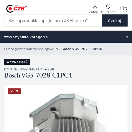
Zaloguj
Ulubione
Szukaj
Wszystkie kategorie
▾
Strona główna
›
Kamery analogowe PTZ
›
Bosch VG5-7028-C1PC4
WYPRZEDAŻ
BOSCH / KEENFINITY ·
6858
Bosch VG5-7028-C1PC4
−
15
%