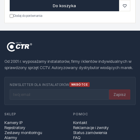
♡
Do koszyka
Dodaj do porównania
Od 2001 r. wyposażamy instalatorów, firmy i klientów indywidualnych w
sprawdzony sprzęt CCTV. Autoryzowany dystrybutor wiodących marek.
NEWSLETTER DLA INSTALATORÓW
WKRÓTCE
Zapisz
SKLEP
POMOC
Kamery IP
Kontakt
Rejestratory
Reklamacje i zwroty
Zestawy monitoringu
Status zamówienia
Alarmy
FAQ