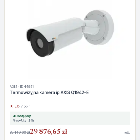
AXIS · ID 44991
Termowizyjna kamera ip AXIS Q1942-E
★ 5.0
· 7 opinii
Dostępny
Wysyłka 24h
29 876,65 zł
35 149,00 zł
netto