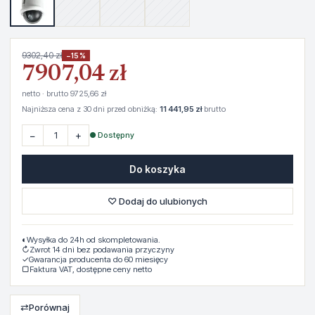
9302,40 zł
−15%
7907,04 zł
netto · brutto 9725,66 zł
Najniższa cena z 30 dni przed obniżką:
11 441,95 zł
brutto
−
+
● Dostępny
Do koszyka
♡ Dodaj do ulubionych
◐
Wysyłka do 24h od skompletowania.
↻
Zwrot 14 dni bez podawania przyczyny
✓
Gwarancja producenta do 60 miesięcy
▢
Faktura VAT, dostępne ceny netto
⇄
Porównaj