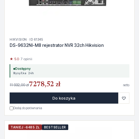
HIKVISION · ID 61345
DS-9632NI-M8 rejestrator NVR 32ch Hikvision
★ 5.0
· 7 opinii
Dostępny
Wysyłka 24h
7278,52 zł
11 932,00 zł
netto
♡
Do koszyka
Dodaj do porównania
TANIEJ -6485 ZŁ
BESTSELLER