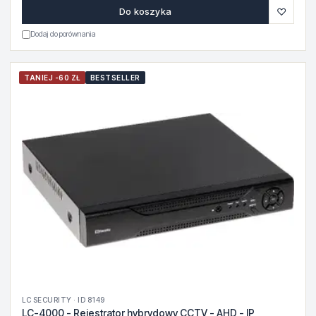
♡
Do koszyka
Dodaj do porównania
TANIEJ -60 ZŁ
BESTSELLER
LC SECURITY · ID 8149
LC-4000 - Rejestrator hybrydowy CCTV - AHD - IP