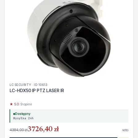
LC SECURITY · ID 10613
LC-HDX50 IP PTZ LASER IR
★ 5.0
· 9 opinii
Dostępny
Wysyłka 24h
3726,40 zł
4384,00 zł
netto