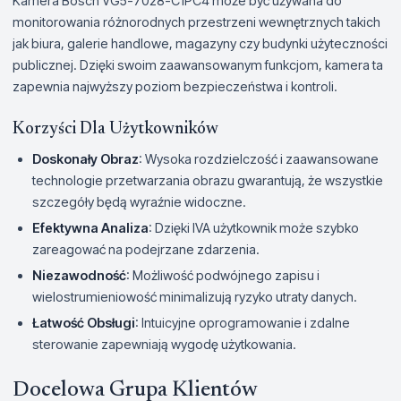
Kamera Bosch VG5-7028-C1PC4 może być używana do
monitorowania różnorodnych przestrzeni wewnętrznych takich
jak biura, galerie handlowe, magazyny czy budynki użyteczności
publicznej. Dzięki swoim zaawansowanym funkcjom, kamera ta
zapewnia najwyższy poziom bezpieczeństwa i kontroli.
Korzyści Dla Użytkowników
Doskonały Obraz
: Wysoka rozdzielczość i zaawansowane
technologie przetwarzania obrazu gwarantują, że wszystkie
szczegóły będą wyraźnie widoczne.
Efektywna Analiza
: Dzięki IVA użytkownik może szybko
zareagować na podejrzane zdarzenia.
Niezawodność
: Możliwość podwójnego zapisu i
wielostrumieniowość minimalizują ryzyko utraty danych.
Łatwość Obsługi
: Intuicyjne oprogramowanie i zdalne
sterowanie zapewniają wygodę użytkowania.
Docelowa Grupa Klientów