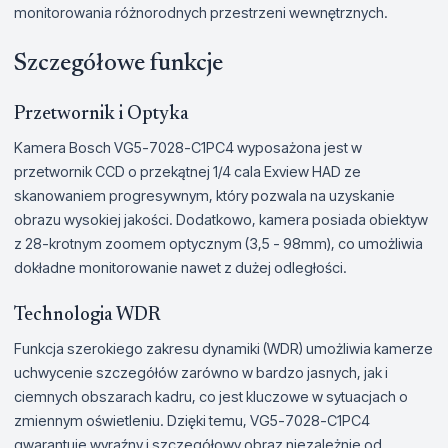
monitorowania różnorodnych przestrzeni wewnętrznych.
Szczegółowe funkcje
Przetwornik i Optyka
Kamera Bosch VG5-7028-C1PC4 wyposażona jest w
przetwornik CCD o przekątnej 1/4 cala Exview HAD ze
skanowaniem progresywnym, który pozwala na uzyskanie
obrazu wysokiej jakości. Dodatkowo, kamera posiada obiektyw
z 28-krotnym zoomem optycznym (3,5 - 98mm), co umożliwia
dokładne monitorowanie nawet z dużej odległości.
Technologia WDR
Funkcja szerokiego zakresu dynamiki (WDR) umożliwia kamerze
uchwycenie szczegółów zarówno w bardzo jasnych, jak i
ciemnych obszarach kadru, co jest kluczowe w sytuacjach o
zmiennym oświetleniu. Dzięki temu, VG5-7028-C1PC4
gwarantuje wyraźny i szczegółowy obraz niezależnie od