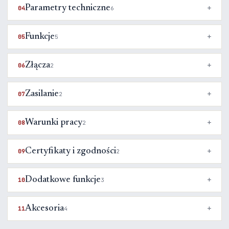
Parametry techniczne
04
6
Funkcje
05
5
Złącza
06
2
Zasilanie
07
2
Warunki pracy
08
2
Certyfikaty i zgodności
09
2
Dodatkowe funkcje
10
3
Akcesoria
11
4