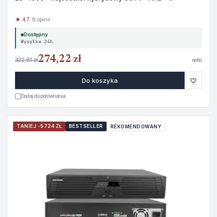
★ 4.7
· 8 opinii
Dostępny
Wysyłka 24h
274,22 zł
322,61 zł
netto
♡
Do koszyka
Dodaj do porównania
TANIEJ -5724 ZŁ
BESTSELLER
REKOMENDOWANY