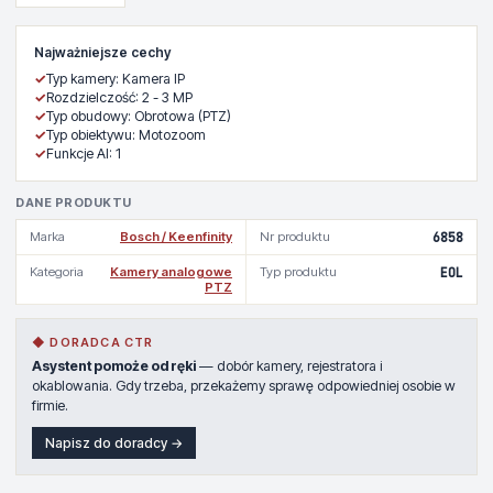
Najważniejsze cechy
✓
Typ kamery: Kamera IP
✓
Rozdzielczość: 2 - 3 MP
✓
Typ obudowy: Obrotowa (PTZ)
✓
Typ obiektywu: Motozoom
✓
Funkcje AI: 1
DANE PRODUKTU
Marka
Bosch / Keenfinity
Nr produktu
6858
Kategoria
Kamery analogowe
Typ produktu
EOL
PTZ
◆ DORADCA CTR
Asystent pomoże od ręki
— dobór kamery, rejestratora i
okablowania. Gdy trzeba, przekażemy sprawę odpowiedniej osobie w
firmie.
Napisz do doradcy →