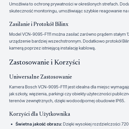
Umożliwia to ochronę prywatności w określonych strefach. Do
skuteczność monitoringu, umożliwiając szybkie reagowanie na
Zasilanie i Protokół Bilinx
Model VCN-9095-F111 można zasilać zarówno prądem stałym 12
urządzenie bardziej wszechstronnym. Dodatkowo protokół Bilinx
kamerą poprzez istniejącą instalację kablową.
Zastosowanie i Korzyści
Uniwersalne Zastosowanie
Kamera Bosch VCN-9095-F111 jest idealna dla miejsc wymagają
jak szkoły, więzienia, parkingi czy obiekty użyteczności public
terenów zewnętrznych, dzięki wodoodpornej obudowie IP65.
Korzyści dla Użytkownika
Świetna jakość obrazu:
Dzięki wysokiej rozdzielczości 72