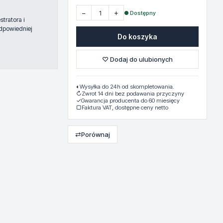
−
+
● Dostępny
tratora i
dpowiedniej
Do koszyka
♡ Dodaj do ulubionych
◐
Wysyłka do 24h od skompletowania.
↻
Zwrot 14 dni bez podawania przyczyny
✓
Gwarancja producenta do 60 miesięcy
▢
Faktura VAT, dostępne ceny netto
⇄
Porównaj