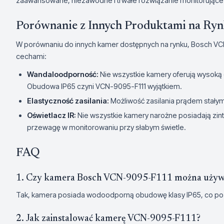
zaawansowane, niezawodne i trwałe rozwiązanie monitorujące
Porównanie z Innych Produktami na Ry
W porównaniu do innych kamer dostępnych na rynku, Bosch VCN
cechami:
Wandaloodporność:
Nie wszystkie kamery oferują wysok
Obudowa IP65 czyni VCN-9095-F111 wyjątkiem.
Elastyczność zasilania:
Możliwość zasilania prądem stałym 
Oświetlacz IR:
Nie wszystkie kamery narożne posiadają zin
przewagę w monitorowaniu przy słabym świetle.
FAQ
1. Czy kamera Bosch VCN-9095-F111 można używ
Tak, kamera posiada wodoodporną obudowę klasy IP65, co poz
2. Jak zainstalować kamerę VCN-9095-F111?