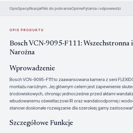
Opis
Specyfikacja
Pliki do pobrania
Opinie
Pytania i odpowiedzi
OPIS PRODUKTU
Bosch VCN-9095-F111: Wszechstronna 
Narożna
Wprowadzenie
Bosch VCN-9095-F111 to zaawansowana kamera z serii FLEXIDO
montażu narożnym. Jej głównym celem jest zapewnienie skute
środowiskowych, chroniąc jednocześnie przed aktami wandalizm
wbudowanemu oświetlaczowi IR oraz wandaloodpornej i wod
stanowi doskonałe rozwiązanie dla szerokiej gamy zastosowań
Szczegółowe Funkcje