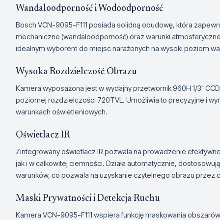
Wandaloodporność i Wodoodporność
Bosch VCN-9095-F111 posiada solidną obudowę, która zapewn
mechaniczne (wandaloodporność) oraz warunki atmosferyczne (
idealnym wyborem do miejsc narażonych na wysoki poziom wa
Wysoka Rozdzielczość Obrazu
Kamera wyposażona jest w wydajny przetwornik 960H 1/3" CCD,
poziomej rozdzielczości 720TVL. Umożliwia to precyzyjne i w
warunkach oświetleniowych.
Oświetlacz IR
Zintegrowany oświetlacz IR pozwala na prowadzenie efektywne
jak i w całkowitej ciemności. Działa automatycznie, dostosowu
warunków, co pozwala na uzyskanie czytelnego obrazu przez c
Maski Prywatności i Detekcja Ruchu
Kamera VCN-9095-F111 wspiera funkcję maskowania obszarów, k