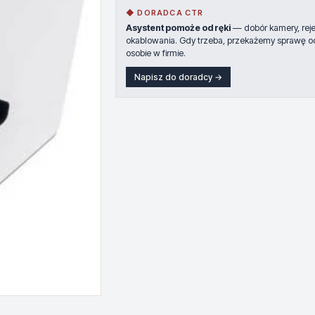
◆ DORADCA CTR
Asystent pomoże od ręki
— dobór kamery, rejes
okablowania. Gdy trzeba, przekażemy sprawę o
osobie w firmie.
Napisz do doradcy →