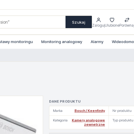
Szukaj
Zaloguj
Ulubione
Porówna
stawy monitoringu
Monitoring analogowy
Alarmy
Wideodomofo
DANE PRODUKTU
Marka
Bosch / Keenfinity
Nr produktu
Kategoria
Kamery analogowe
Typ produktu
zewnetrzne