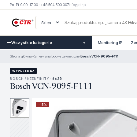
Pn–Pt 9:00–17:00 · +48 504 500 007
info@ctr.pl
Wszystkie kategorie
Monitoring IP
Ze
▾
Strona główna
›
Kamery analogowe zewnetrzne
›
Bosch VCN-9095-F111
WYPRZEDAŻ
BOSCH / KEENFINITY ·
6620
Bosch VCN-9095-F111
−
15
%