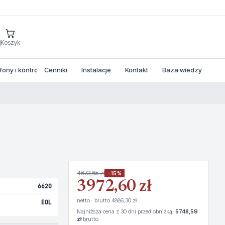
j
Koszyk
ny i kontrola dostepu
Cenniki
Instalacje
Kontakt
Baza wiedzy
4673,65 zł
−15%
3972,60 zł
6620
netto · brutto 4886,30 zł
EOL
Najniższa cena z 30 dni przed obniżką:
5748,59
zł
brutto