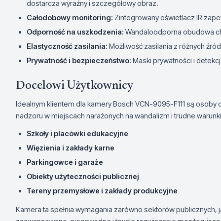
dostarcza wyraźny i szczegółowy obraz.
Całodobowy monitoring:
Zintegrowany oświetlacz IR zap
Odporność na uszkodzenia:
Wandaloodporna obudowa ch
Elastyczność zasilania:
Możliwość zasilania z różnych źró
Prywatność i bezpieczeństwo:
Maski prywatności i detekc
Docelowi Użytkownicy
Idealnym klientem dla kamery Bosch VCN-9095-F111 są osoby o
nadzoru w miejscach narażonych na wandalizm i trudne warunk
Szkoły i placówki edukacyjne
Więzienia i zakłady karne
Parkingowce i garaże
Obiekty użyteczności publicznej
Tereny przemysłowe i zakłady produkcyjne
Kamera ta spełnia wymagania zarówno sektorów publicznych, ja