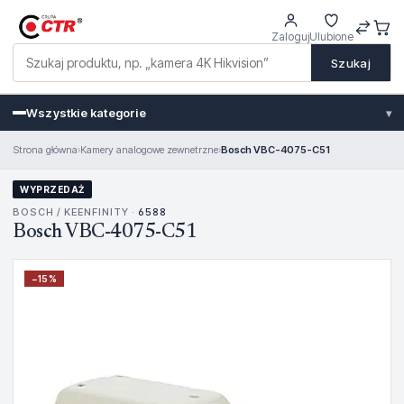
Zaloguj
Ulubione
Szukaj
Wszystkie kategorie
▾
Strona główna
›
Kamery analogowe zewnetrzne
›
Bosch VBC-4075-C51
WYPRZEDAŻ
BOSCH / KEENFINITY ·
6588
Bosch VBC-4075-C51
−
15
%