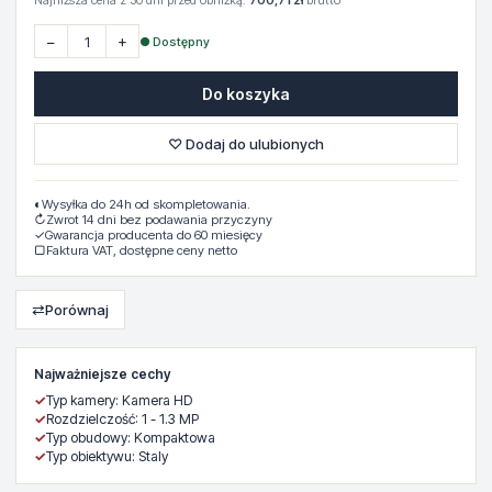
Najniższa cena z 30 dni przed obniżką:
700,71 zł
brutto
−
+
● Dostępny
Do koszyka
♡ Dodaj do ulubionych
◐
Wysyłka do 24h od skompletowania.
↻
Zwrot 14 dni bez podawania przyczyny
✓
Gwarancja producenta do 60 miesięcy
▢
Faktura VAT, dostępne ceny netto
⇄
Porównaj
Najważniejsze cechy
✓
Typ kamery: Kamera HD
✓
Rozdzielczość: 1 - 1.3 MP
✓
Typ obudowy: Kompaktowa
✓
Typ obiektywu: Staly