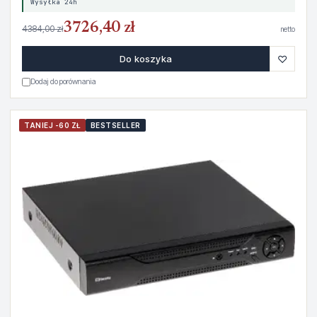
Wysyłka 24h
3726,40 zł
4384,00 zł
netto
♡
Do koszyka
Dodaj do porównania
TANIEJ -60 ZŁ
BESTSELLER