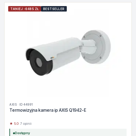
TANIEJ -6485 ZŁ
BESTSELLER
AXIS · ID 44991
Termowizyjna kamera ip AXIS Q1942-E
★ 5.0
· 7 opinii
Dostępny