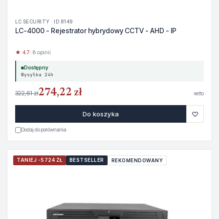
LC SECURITY · ID 8149
LC-4000 - Rejestrator hybrydowy CCTV - AHD - IP
★ 4.7
· 8 opinii
Dostępny
Wysyłka 24h
274,22 zł
322,61 zł
netto
♡
Do koszyka
Dodaj do porównania
TANIEJ -5724 ZŁ
BESTSELLER
REKOMENDOWANY