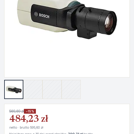
569,69 zł
−15%
484,23 zł
netto · brutto 595,60 zł