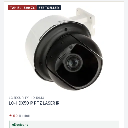
TANIEJ -809 ZŁ
BESTSELLER
LC SECURITY · ID 10613
LC-HDX50 IP PTZ LASER IR
★ 5.0
· 9 opinii
Dostępny