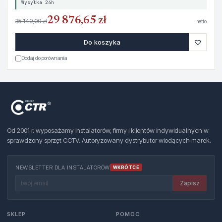
Wysyłka 24h
29 876,65 zł
35 149,00 zł
netto
♡
Do koszyka
Dodaj do porównania
Od 2001 r. wyposażamy instalatorów, firmy i klientów indywidualnych w
sprawdzony sprzęt CCTV. Autoryzowany dystrybutor wiodących marek.
NEWSLETTER DLA INSTALATORÓW
WKRÓTCE
Zapisz
SKLEP
POMOC