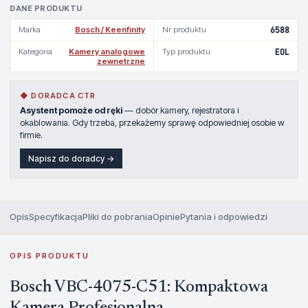
DANE PRODUKTU
Marka
Bosch / Keenfinity
Nr produktu
6588
Kategoria
Kamery analogowe
Typ produktu
EOL
zewnetrzne
◆ DORADCA CTR
Asystent pomoże od ręki
— dobór kamery, rejestratora i
okablowania. Gdy trzeba, przekażemy sprawę odpowiedniej osobie w
firmie.
Napisz do doradcy →
Opis
Specyfikacja
Pliki do pobrania
Opinie
Pytania i odpowiedzi
OPIS PRODUKTU
Bosch VBC-4075-C51: Kompaktowa