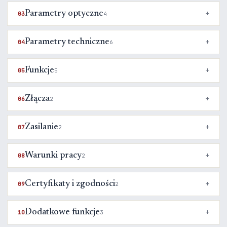
Parametry optyczne
03
4
Parametry techniczne
04
6
Funkcje
05
5
Złącza
06
2
Zasilanie
07
2
Warunki pracy
08
2
Certyfikaty i zgodności
09
2
Dodatkowe funkcje
10
3