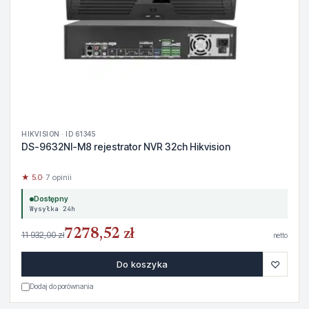
HIKVISION · ID 61345
DS-9632NI-M8 rejestrator NVR 32ch Hikvision
★ 5.0
· 7 opinii
Dostępny
Wysyłka 24h
7278,52 zł
11 932,00 zł
netto
♡
Do koszyka
Dodaj do porównania