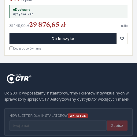
Dostępny
Wysyłka 24h
29 876,65 zł
35 149,00 zł
netto
♡
Do koszyka
Dodaj do porównania
Od 2001 r. wyposażamy instalatorów, firmy i klientów indywidualnych w
sprawdzony sprzęt CCTV. Autoryzowany dystrybutor wiodących marek.
NEWSLETTER DLA INSTALATORÓW
WKRÓTCE
Zapisz