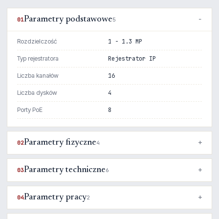
Parametry podstawowe
01
5
Rozdzielczość
1 - 1.3 MP
Typ rejestratora
Rejestrator IP
Liczba kanałów
16
Liczba dysków
4
Porty PoE
8
Parametry fizyczne
02
4
Parametry techniczne
03
6
Parametry pracy
04
2