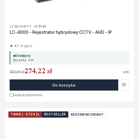
LC SECURITY · ID 8149
LC-4000 - Rejestrator hybrydowy CCTV - AHD - IP
★ 4.7
· 8 opinii
Dostępny
Wysyłka 24h
274,22 zł
322,61 zł
netto
♡
Do koszyka
Dodaj do porównania
TANIEJ -5724 ZŁ
BESTSELLER
REKOMENDOWANY