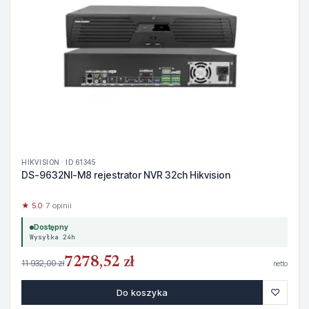
HIKVISION · ID 61345
DS-9632NI-M8 rejestrator NVR 32ch Hikvision
★ 5.0
· 7 opinii
Dostępny
Wysyłka 24h
7278,52 zł
11 932,00 zł
netto
♡
Do koszyka