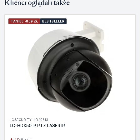
Klienci oglądali także
TANIEJ -809 ZŁ
BESTSELLER
LC SECURITY · ID 10613
LC-HDX50 IP PTZ LASER IR
★ 5.0
· 9 opinii