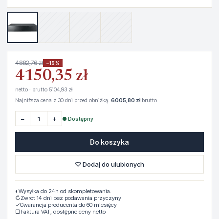
4882,76 zł
−15%
4150,35 zł
netto · brutto 5104,93 zł
Najniższa cena z 30 dni przed obniżką:
6005,80 zł
brutto
−
+
● Dostępny
Do koszyka
♡ Dodaj do ulubionych
◐
Wysyłka do 24h od skompletowania.
↻
Zwrot 14 dni bez podawania przyczyny
✓
Gwarancja producenta do 60 miesięcy
▢
Faktura VAT, dostępne ceny netto