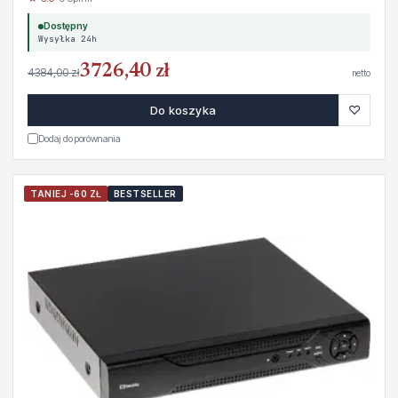
Dostępny
Wysyłka 24h
3726,40 zł
4384,00 zł
netto
♡
Do koszyka
Dodaj do porównania
TANIEJ -60 ZŁ
BESTSELLER