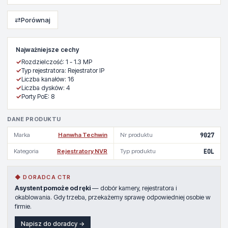
⇄
Porównaj
Najważniejsze cechy
✓
Rozdzielczość: 1 - 1.3 MP
✓
Typ rejestratora: Rejestrator IP
✓
Liczba kanałów: 16
✓
Liczba dysków: 4
✓
Porty PoE: 8
DANE PRODUKTU
Marka
Hanwha Techwin
Nr produktu
9027
Kategoria
Rejestratory NVR
Typ produktu
EOL
◆ DORADCA CTR
Asystent pomoże od ręki
— dobór kamery, rejestratora i
okablowania. Gdy trzeba, przekażemy sprawę odpowiedniej osobie w
firmie.
Napisz do doradcy →