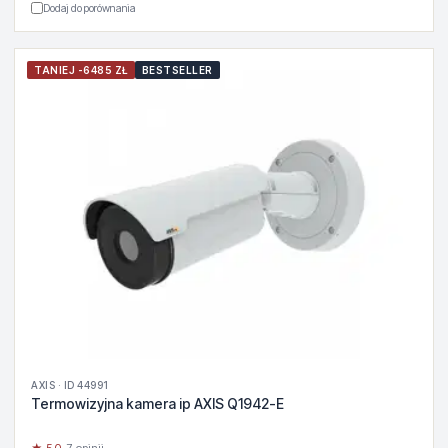
Dodaj do porównania
TANIEJ -6485 ZŁ
BESTSELLER
AXIS · ID 44991
Termowizyjna kamera ip AXIS Q1942-E
★ 5.0
· 7 opinii