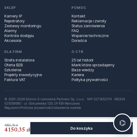
SKLEP
POMOC
Kamery IP
Kontakt
Rejestratory
Reklamacje i zwroty
Zestawy monitoringu
Status zamówienia
Alarmy
FAQ
Kontrola dostępu
Wsparcie techniczne
Akcesoria
Doradca
DLA FIRM
O CTR
Strefa instalatora
25 lat historii
Oferta B2B
Marki które sprzedajemy
Szkolenia
Baza wiedzy
Projekty inwestycyjne
Kariera
Faktura VAT
Polityka prywatności
© 2001–2026 Elctron E-commerce Partners Sp. z o.o. · NIP 5273052174 · REGON
525059580 · ul. Górczewska 129, 01‑109 Warszawa
Regulamin
Polityka prywatności
Ustawienia cookies
⌬
4882,76 zł
Do koszyka
4150,35 zł