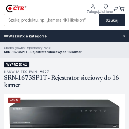
Zaloguj
Ulubione
Szukaj
Wszystkie kategorie
▾
Strona główna
›
Rejestratory NVR
›
SRN-1673SP1T - Rejestrator sieciowy do 16 kamer
WYPRZEDAŻ
HANWHA TECHWIN ·
9027
SRN-1673SP1T - Rejestrator sieciowy do 16
kamer
−
15
%