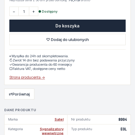
Najniższa cena z 30 dni przed obniżką:
70,11 zł
brutto
−
+
● Dostępny
Do koszyka
♡ Dodaj do ulubionych
◐
Wysyłka do 24h od skompletowania.
↻
Zwrot 14 dni bez podawania przyczyny
✓
Gwarancja producenta do 60 miesięcy
▢
Faktura VAT, dostępne ceny netto
Strona producenta →
⇄
Porównaj
DANE PRODUKTU
Marka
Satel
Nr produktu
8004
Kategoria
Sygnalizatory
Typ produktu
EOL
wewnetrzne