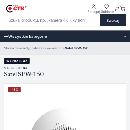
Zaloguj
Ulubione
Szukaj
Wszystkie kategorie
▾
Strona główna
›
Sygnalizatory wewnetrzne
›
Satel SPW-150
WYPRZEDAŻ
SATEL ·
8004
Satel SPW-150
−
15
%