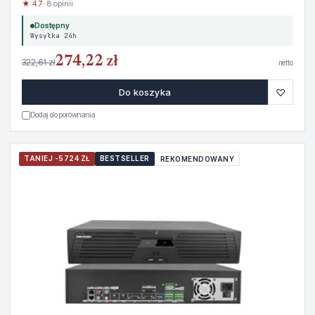
★ 4.7
· 8 opinii
Dostępny
Wysyłka 24h
274,22 zł
322,61 zł
netto
♡
Do koszyka
Dodaj do porównania
TANIEJ -5724 ZŁ
BESTSELLER
REKOMENDOWANY