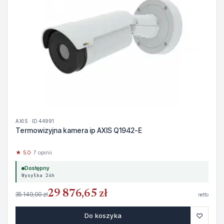
AXIS · ID 44991
Termowizyjna kamera ip AXIS Q1942-E
★ 5.0
· 7 opinii
Dostępny
Wysyłka 24h
29 876,65 zł
35 149,00 zł
netto
♡
Do koszyka