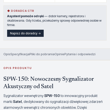
◆ DORADCA CTR
Asystent pomoże od ręki
— dobór kamery, rejestratora i
okablowania. Gdy trzeba, przekażemy sprawę odpowiedniej osobie w
firmie.
Napisz do doradcy →
Opis
Specyfikacja
Pliki do pobrania
Opinie
Pytania i odpowiedzi
OPIS PRODUKTU
SPW-150: Nowoczesny Sygnalizator
Akustyczny od Satel
Sygnalizator wewnętrzny
SPW-150
to innowacyjny produkt
marki
Satel
, dedykowany do sygnalizacji dźwiękowej zdarzeń
alarmowych wewnątrz chronionych obiektów. Dzięki