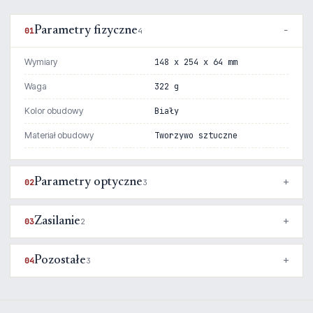
Parametry fizyczne
01
4
Wymiary
148 x 254 x 64 mm
Waga
322 g
Kolor obudowy
Biały
Materiał obudowy
Tworzywo sztuczne
Parametry optyczne
02
3
Zasilanie
03
2
Pozostałe
04
3