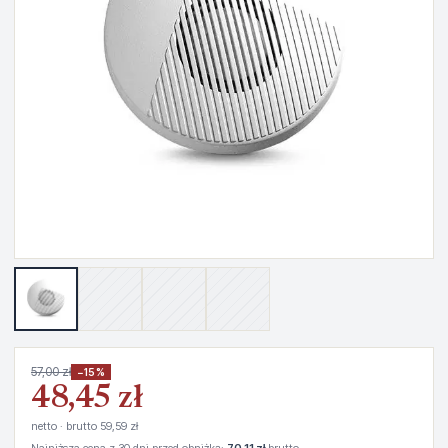
57,00 zł
−15%
48,45 zł
netto · brutto 59,59 zł