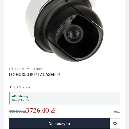
LC SECURITY · ID 10613
LC-HDX50 IP PTZ LASER IR
★ 5.0
· 9 opinii
Dostępny
Wysyłka 24h
3726,40 zł
4384,00 zł
netto
♡
Do koszyka