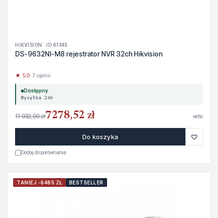
HIKVISION · ID 61345
DS-9632NI-M8 rejestrator NVR 32ch Hikvision
★ 5.0
· 7 opinii
Dostępny
Wysyłka 24h
7278,52 zł
11 932,00 zł
netto
♡
Do koszyka
Dodaj do porównania
TANIEJ -6485 ZŁ
BESTSELLER