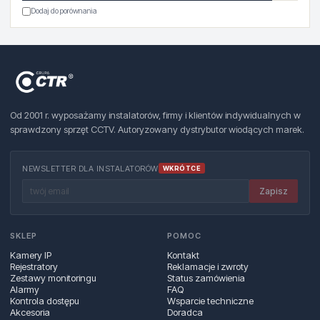
Dodaj do porównania
Od 2001 r. wyposażamy instalatorów, firmy i klientów indywidualnych w
sprawdzony sprzęt CCTV. Autoryzowany dystrybutor wiodących marek.
NEWSLETTER DLA INSTALATORÓW
WKRÓTCE
Zapisz
SKLEP
POMOC
Kamery IP
Kontakt
Rejestratory
Reklamacje i zwroty
Zestawy monitoringu
Status zamówienia
Alarmy
FAQ
Kontrola dostępu
Wsparcie techniczne
Akcesoria
Doradca