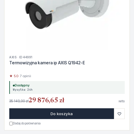
AXIS · ID 44991
Termowizyjna kamera ip AXIS Q1942-E
★ 5.0
· 7 opinii
Dostępny
Wysyłka 24h
29 876,65 zł
35 149,00 zł
netto
♡
Do koszyka
Dodaj do porównania