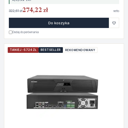
274,22 zł
322,61 zł
netto
♡
Do koszyka
Dodaj do porównania
TANIEJ -5724 ZŁ
BESTSELLER
REKOMENDOWANY