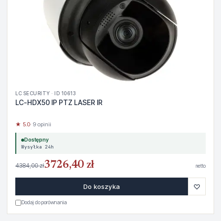
LC SECURITY · ID 10613
LC-HDX50 IP PTZ LASER IR
★ 5.0
· 9 opinii
Dostępny
Wysyłka 24h
3726,40 zł
4384,00 zł
netto
♡
Do koszyka
Dodaj do porównania