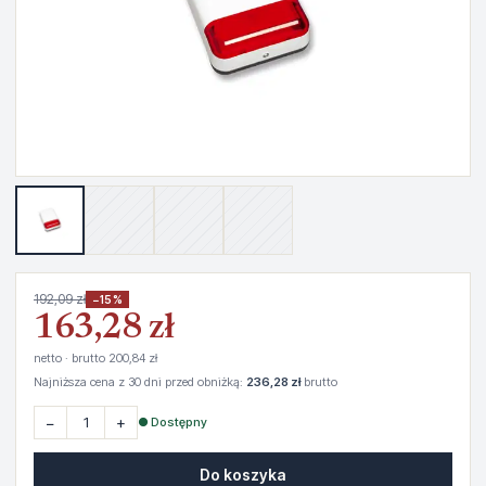
192,09 zł
−15%
163,28 zł
netto · brutto 200,84 zł
Najniższa cena z 30 dni przed obniżką:
236,28 zł
brutto
−
+
● Dostępny
Do koszyka