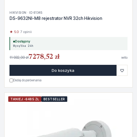
HIKVISION · ID 61345
DS-9632NI-M8 rejestrator NVR 32ch Hikvision
★ 5.0
· 7 opinii
Dostępny
Wysyłka 24h
7278,52 zł
11 932,00 zł
netto
♡
Do koszyka
Dodaj do porównania
TANIEJ -6485 ZŁ
BESTSELLER