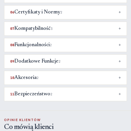
Certyfikaty i Normy
06
2
Kompatybilność
07
3
Funkcjonalności
08
2
Dodatkowe Funkcje
09
2
Akcesoria
10
2
Bezpieczeństwo
11
2
OPINIE KLIENTÓW
Co mówią klienci