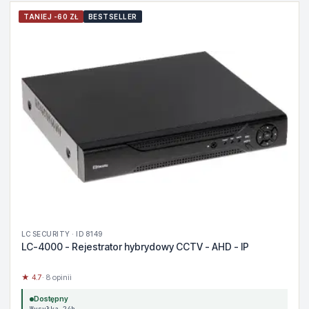
TANIEJ -60 ZŁ
BESTSELLER
LC SECURITY · ID 8149
LC-4000 - Rejestrator hybrydowy CCTV - AHD - IP
★ 4.7
· 8 opinii
Dostępny
Wysyłka 24h