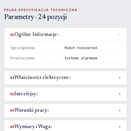
PEŁNA SPECYFIKACJA TECHNICZNA
Parametry · 24 pozycji
Ogólne Informacje
01
2
Typ urządzenia
Moduł rozszerzeń
Przeznaczenie
Systemy alarmowe
Właściwości elektryczne
02
3
Interfejsy
03
2
Warunki pracy
04
2
Wymiary i Waga
05
2