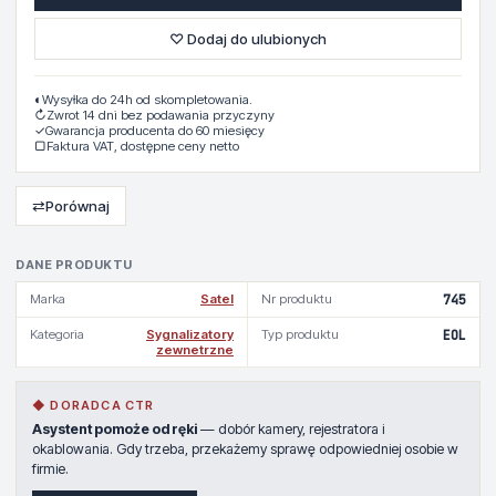
♡ Dodaj do ulubionych
◐
Wysyłka do 24h od skompletowania.
↻
Zwrot 14 dni bez podawania przyczyny
✓
Gwarancja producenta do 60 miesięcy
▢
Faktura VAT, dostępne ceny netto
⇄
Porównaj
DANE PRODUKTU
Marka
Satel
Nr produktu
745
Kategoria
Sygnalizatory
Typ produktu
EOL
zewnetrzne
◆ DORADCA CTR
Asystent pomoże od ręki
— dobór kamery, rejestratora i
okablowania. Gdy trzeba, przekażemy sprawę odpowiedniej osobie w
firmie.