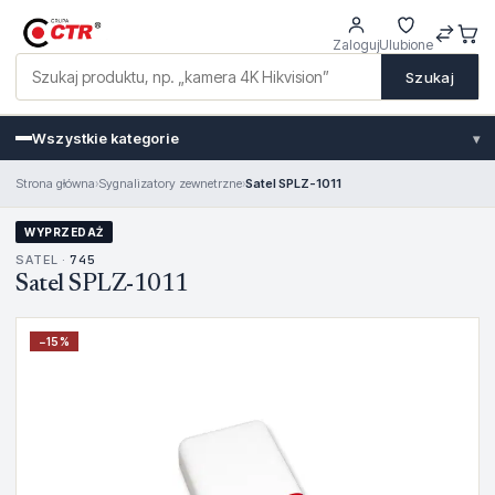
Zaloguj
Ulubione
Szukaj
Wszystkie kategorie
▾
Strona główna
›
Sygnalizatory zewnetrzne
›
Satel SPLZ-1011
WYPRZEDAŻ
SATEL ·
745
Satel SPLZ-1011
−
15
%