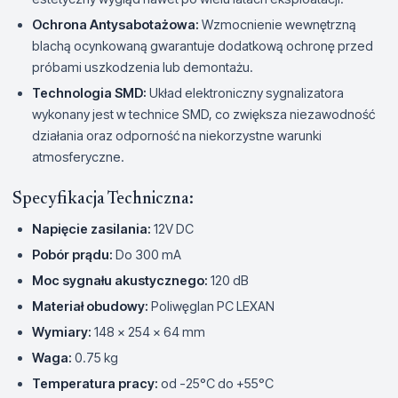
Ochrona Antysabotażowa:
Wzmocnienie wewnętrzną
blachą ocynkowaną gwarantuje dodatkową ochronę przed
próbami uszkodzenia lub demontażu.
Technologia SMD:
Układ elektroniczny sygnalizatora
wykonany jest w technice SMD, co zwiększa niezawodność
działania oraz odporność na niekorzystne warunki
atmosferyczne.
Specyfikacja Techniczna:
Napięcie zasilania:
12V DC
Pobór prądu:
Do 300 mA
Moc sygnału akustycznego:
120 dB
Materiał obudowy:
Poliwęglan PC LEXAN
Wymiary:
148 x 254 x 64 mm
Waga:
0.75 kg
Temperatura pracy:
od -25°C do +55°C