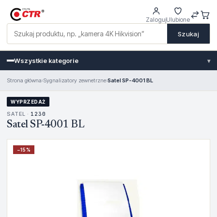
Zaloguj
Ulubione
Szukaj
Wszystkie kategorie
▾
Strona główna
›
Sygnalizatory zewnetrzne
›
Satel SP-4001 BL
WYPRZEDAŻ
SATEL ·
1230
Satel SP-4001 BL
−
15
%