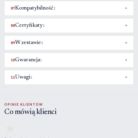
Kompatybilność
07
2
Certyfikaty
08
2
W zestawie
09
3
Gwarancja
10
1
Uwagi
11
2
OPINIE KLIENTÓW
Co mówią klienci
★