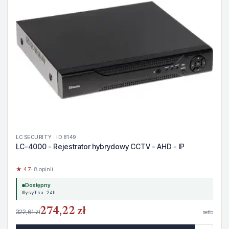
LC SECURITY · ID 8149
LC-4000 - Rejestrator hybrydowy CCTV - AHD - IP
★ 4.7
· 8 opinii
Dostępny
Wysyłka 24h
274,22 zł
322,61 zł
netto