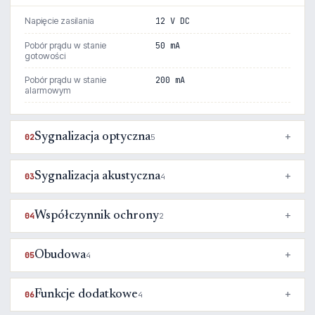
Napięcie zasilania
12 V DC
Pobór prądu w stanie
50 mA
gotowości
Pobór prądu w stanie
200 mA
alarmowym
Sygnalizacja optyczna
02
5
Sygnalizacja akustyczna
03
4
Współczynnik ochrony
04
2
Obudowa
05
4
Funkcje dodatkowe
06
4