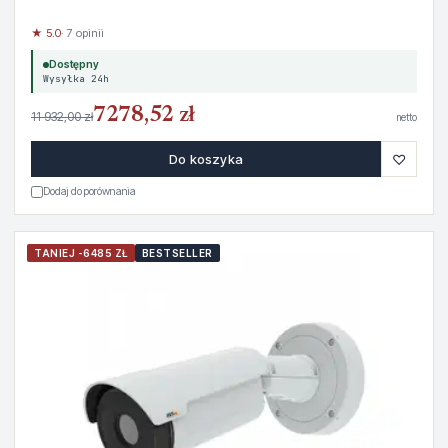
★ 5.0
· 7 opinii
Dostępny
Wysyłka 24h
7278,52 zł
11 932,00 zł
netto
♡
Do koszyka
Dodaj do porównania
TANIEJ -6485 ZŁ
BESTSELLER