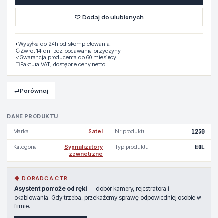
♡ Dodaj do ulubionych
◐
Wysyłka do 24h od skompletowania.
↻
Zwrot 14 dni bez podawania przyczyny
✓
Gwarancja producenta do 60 miesięcy
▢
Faktura VAT, dostępne ceny netto
⇄
Porównaj
DANE PRODUKTU
Marka
Satel
Nr produktu
1230
Kategoria
Sygnalizatory
Typ produktu
EOL
zewnetrzne
◆ DORADCA CTR
Asystent pomoże od ręki
— dobór kamery, rejestratora i
okablowania. Gdy trzeba, przekażemy sprawę odpowiedniej osobie w
firmie.