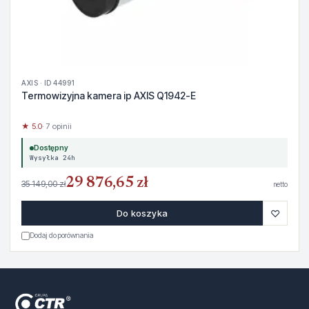
AXIS · ID 44991
Termowizyjna kamera ip AXIS Q1942-E
★ 5.0
· 7 opinii
Dostępny
Wysyłka 24h
29 876,65 zł
35 149,00 zł
netto
♡
Do koszyka
Dodaj do porównania