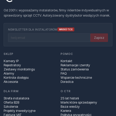
Od 2001 r. wyposażamy instalatorów, firmy i klientów indywidualnych w
sprawdzony sprzęt CCTV. Autoryzowany dystrybutor wiodących marek.
NEWSLETTER DLA INSTALATORÓW
WKRÓTCE
Zapisz
SKLEP
POMOC
Kamery IP
Kontakt
Rejestratory
Reklamacje i zwroty
Zestawy monitoringu
Status zamówienia
Alarmy
FAQ
Kontrola dostępu
Wsparcie techniczne
Akcesoria
Doradca
DLA FIRM
O CTR
Strefa instalatora
25 lat historii
Oferta B2B
Marki które sprzedajemy
Szkolenia
Baza wiedzy
Projekty inwestycyjne
Kariera
Faktura VAT
Polityka prywatności