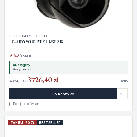
LC SECURITY · ID 10613
LC-HDX50 IP PTZ LASER IR
★ 5.0
· 9 opinii
Dostępny
Wysyłka 24h
3726,40 zł
4384,00 zł
netto
♡
Do koszyka
Dodaj do porównania
TANIEJ -60 ZŁ
BESTSELLER