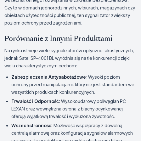
wszechstronnego rozwiązania w zakresie bezpieczeństwa.
Czy to w domach jednorodzinnych, w biurach, magazynach czy
obiektach użyteczności publicznej, ten sygnalizator zwiększy
poziom ochrony przed zagrożeniami.
Porównanie z Innymi Produktami
Na rynku istnieje wiele sygnalizatorów optyczno-akustycznych,
jednak Satel SP-4001 BL wyróżnia się na tle konkurencji dzięki
wielu charakterystycznym cechom:
Zabezpieczenia Antysabotażowe
: Wysoki poziom
ochrony przed manipulacjami, który nie jest standardem we
wszystkich produktach konkurencyjnych.
Trwałość i Odporność
: Wysokoudarowy poliwęglan PC
LEXAN oraz wewnętrzna osłona z blachy ocynkowanej
oferują wyjątkową trwałość i wydłużoną żywotność.
Wszechstronność
: Możliwość współpracy z dowolną
centralą alarmową oraz konfiguracja sygnałów alarmowych
sprawiają, że produkt jest niezwykle elastyczny i łatwo