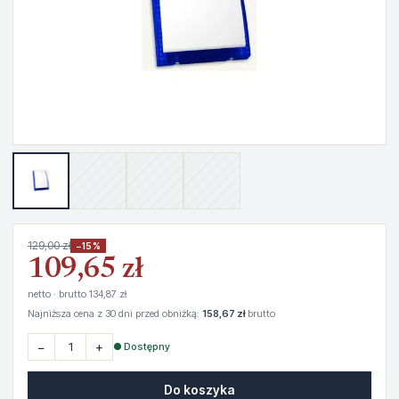
129,00 zł
−15%
109,65 zł
netto · brutto 134,87 zł
Najniższa cena z 30 dni przed obniżką:
158,67 zł
brutto
−
+
● Dostępny
Do koszyka