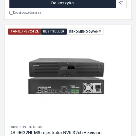
♡
Do koszyka
Dodaj do porównania
TANIEJ -5724 ZŁ
BESTSELLER
REKOMENDOWANY
HIKVISION · ID 61345
DS-9632NI-M8 rejestrator NVR 32ch Hikvision