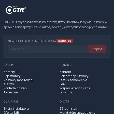
Od 2001 r. wyposażamy instalatorów, firmy i klientów indywidualnych w
sprawdzony sprzęt CCTV. Autoryzowany dystrybutor wiodących marek.
NEWSLETTER DLA INSTALATORÓW
WKRÓTCE
Zapisz
SKLEP
POMOC
Kamery IP
Kontakt
Rejestratory
Reklamacje i zwroty
Zestawy monitoringu
Status zamówienia
Alarmy
FAQ
Kontrola dostępu
Wsparcie techniczne
Akcesoria
Doradca
DLA FIRM
O CTR
Strefa instalatora
25 lat historii
Oferta B2B
Marki które sprzedajemy