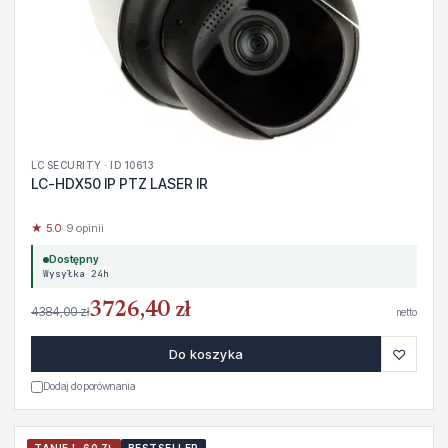
LC SECURITY · ID 10613
LC-HDX50 IP PTZ LASER IR
★ 5.0
· 9 opinii
Dostępny
Wysyłka 24h
3726,40 zł
4384,00 zł
netto
♡
Do koszyka
Dodaj do porównania