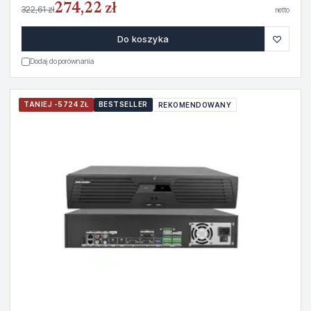
274,22 zł
322,61 zł
netto
♡
Do koszyka
Dodaj do porównania
TANIEJ -5724 ZŁ
BESTSELLER
REKOMENDOWANY