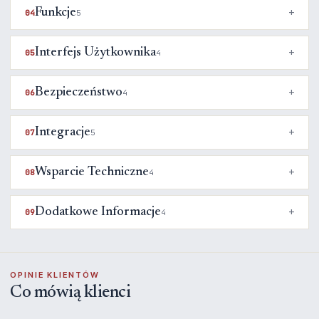
Funkcje
04
5
Interfejs Użytkownika
05
4
Bezpieczeństwo
06
4
Integracje
07
5
Wsparcie Techniczne
08
4
Dodatkowe Informacje
09
4
OPINIE KLIENTÓW
Co mówią klienci