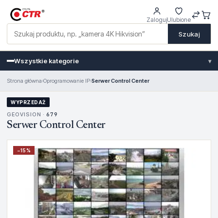
Zaloguj
Ulubione
Szukaj
Wszystkie kategorie
▾
Strona główna
›
Oprogramowanie IP
›
Serwer Control Center
WYPRZEDAŻ
GEOVISION ·
679
Serwer Control Center
−
15
%