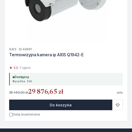
AXIS · ID 44991
Termowizyjna kamera ip AXIS Q1942-E
★ 5.0
· 7 opinii
Dostępny
Wysyłka 24h
29 876,65 zł
35 149,00 zł
netto
♡
Do koszyka
Dodaj do porównania