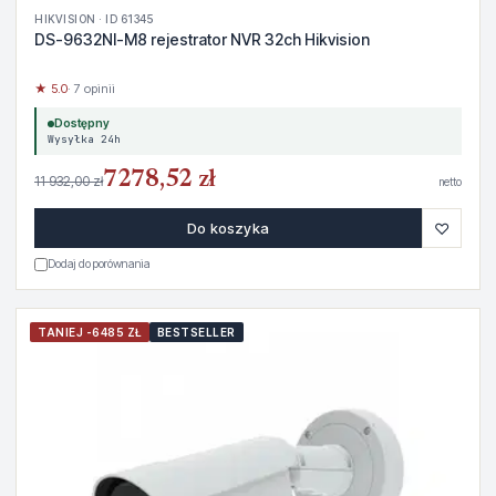
HIKVISION · ID 61345
DS-9632NI-M8 rejestrator NVR 32ch Hikvision
★ 5.0
· 7 opinii
Dostępny
Wysyłka 24h
7278,52 zł
11 932,00 zł
netto
♡
Do koszyka
Dodaj do porównania
TANIEJ -6485 ZŁ
BESTSELLER