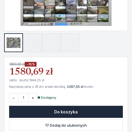
1859,63 zł
−15%
1580,69 zł
netto · brutto 1944,25 zł
Najniższa cena z 30 dni przed obniżką:
2287,35 zł
brutto
−
+
● Dostępny
Do koszyka
♡ Dodaj do ulubionych