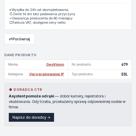
◐
Wysyłka do 24h od skompletowania.
↻
Zwrot 14 dni bez podawania przyczyny
✓
Gwarancja producenta do 60 miesięcy
▢
Faktura VAT, dostępne ceny netto
⇄
Porównaj
DANE PRODUKTU
Marka
GeoVision
Nr produktu
679
Kategoria
Oprogramowanie IP
Typ produktu
EOL
◆ DORADCA CTR
Asystent pomoże od ręki
— dobór kamery, rejestratora i
okablowania. Gdy trzeba, przekażemy sprawę odpowiedniej osobie w
firmie.
Napisz do doradcy →