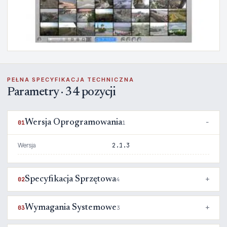
PEŁNA SPECYFIKACJA TECHNICZNA
Parametry · 34 pozycji
Wersja Oprogramowania
01
1
Wersja
2.1.3
Specyfikacja Sprzętowa
02
4
Wymagania Systemowe
03
3