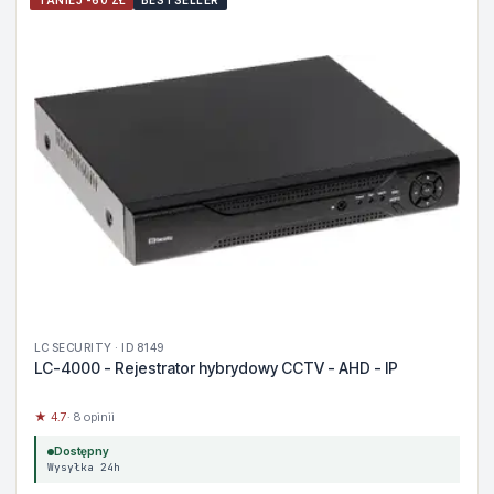
TANIEJ -60 ZŁ
BESTSELLER
LC SECURITY · ID 8149
LC-4000 - Rejestrator hybrydowy CCTV - AHD - IP
★ 4.7
· 8 opinii
Dostępny
Wysyłka 24h