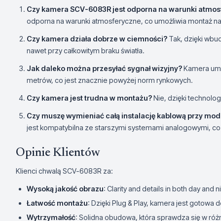
Czy kamera SCV-6083R jest odporna na warunki atmos
odporna na warunki atmosferyczne, co umożliwia montaż n
Czy kamera działa dobrze w ciemności?
Tak, dzięki wbud
nawet przy całkowitym braku światła.
Jak daleko można przesyłać sygnał wizyjny?
Kamera umoż
metrów, co jest znacznie powyżej norm rynkowych.
Czy kamera jest trudna w montażu?
Nie, dzięki technologi
Czy muszę wymieniać całą instalację kablową przy mod
jest kompatybilna ze starszymi systemami analogowymi, c
Opinie Klientów
Klienci chwalą SCV-6083R za:
Wysoką jakość obrazu
: Clarity and details in both day and n
Łatwość montażu
: Dzięki Plug & Play, kamera jest gotowa d
Wytrzymałość
: Solidna obudowa, która sprawdza się w ró