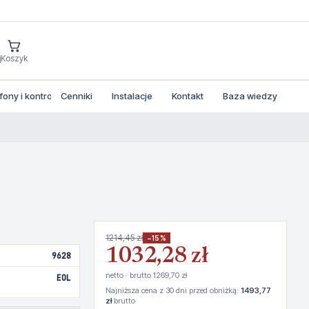
j
Koszyk
ny i kontrola dostepu
Cenniki
Instalacje
Kontakt
Baza wiedzy
1214,45 zł
−15%
1032,28 zł
9628
netto · brutto 1269,70 zł
EOL
Najniższa cena z 30 dni przed obniżką:
1493,77
zł
brutto