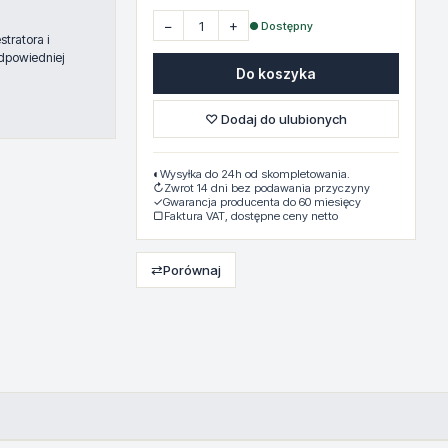
−
+
● Dostępny
tratora i
dpowiedniej
Do koszyka
♡ Dodaj do ulubionych
◐
Wysyłka do 24h od skompletowania.
↻
Zwrot 14 dni bez podawania przyczyny
✓
Gwarancja producenta do 60 miesięcy
▢
Faktura VAT, dostępne ceny netto
⇄
Porównaj