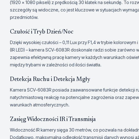
(1920 x 1080 pikseli) z prędkością 30 klatek na sekundę. To ro
szczegóły są widoczne, co jest kluczowe w sytuacjach wymagają
przedmiotów.
Czułość i Tryb Dzień/Noc
Dzięki wysokiej czułości – 0,11 Lux przy F1,4 w trybie kolorowym
(IR LED) – kamera SCV-6083R doskonale radzi sobie zarówno w 
zapewnia efektywną pracę kamery w każdych warunkach oświetl
między trybami w zależności od ilości światła.
Detekcja Ruchu i Detekcja Mgły
Kamera SCV-6083R posiada zaawansowane funkcje detekcji ruch
natychmiastową reakcję na potencjalne zagrożenia oraz zapew
warunkach atmosferycznych.
Zasięg Widoczności IR i Transmisja
Widoczność IR kamery sięga 30 metrów, co pozwala na dokładn
Dodatkowo, maksymalna odległość transmisji danych wynosi aż