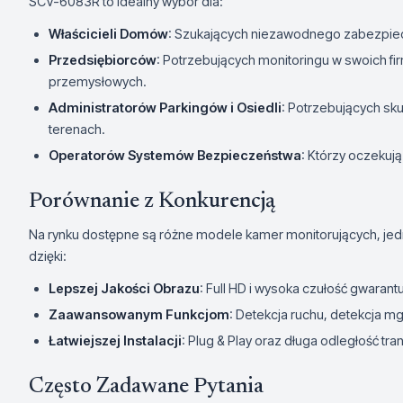
SCV-6083R to idealny wybór dla:
Właścicieli Domów
: Szukających niezawodnego zabezpiec
Przedsiębiorców
: Potrzebujących monitoringu w swoich f
przemysłowych.
Administratorów Parkingów i Osiedli
: Potrzebujących sk
terenach.
Operatorów Systemów Bezpieczeństwa
: Którzy oczekują
Porównanie z Konkurencją
Na rynku dostępne są różne modele kamer monitorujących, jedn
dzięki:
Lepszej Jakości Obrazu
: Full HD i wysoka czułość gwaran
Zaawansowanym Funkcjom
: Detekcja ruchu, detekcja mg
Łatwiejszej Instalacji
: Plug & Play oraz długa odległość tra
Często Zadawane Pytania