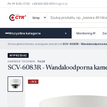
Pn–Pt 9:00–17:00 · +48 504 500 007
info@ctr.pl
Wszystkie kategorie
Monitoring IP
Ze
▾
Strona główna
›
Kamery analogowe zewnetrzne
›
SCV-6083R - Wandaloodporna ka
WYPRZEDAŻ
HANWHA TECHWIN ·
9628
SCV-6083R - Wandaloodporna kame
−
15
%