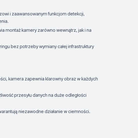
razowi i zaawansowanym funkcjom detekcji,
nia.
ia montaż kamery zarówno wewnątrz, jak i na
ingu bez potrzeby wymiany całej infrastruktury
ułości, kamera zapewnia klarowny obraz w każdych
żliwość przesyłu danych na duże odległości
warantują niezawodne działanie w ciemności.