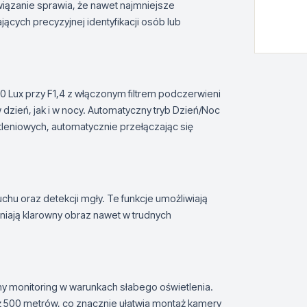
związanie sprawia, że nawet najmniejsze
cych precyzyjnej identyfikacji osób lub
 i 0 Lux przy F1,4 z włączonym filtrem podczerwieni
dzień, jak i w nocy. Automatyczny tryb Dzień/Noc
eniowych, automatycznie przełączając się
u oraz detekcji mgły. Te funkcje umożliwiają
niają klarowny obraz nawet w trudnych
y monitoring w warunkach słabego oświetlenia.
 500 metrów, co znacznie ułatwia montaż kamery