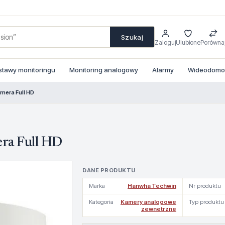
Szukaj
Zaloguj
Ulubione
Porówna
stawy monitoringu
Monitoring analogowy
Alarmy
Wideodomofo
mera Full HD
ra Full HD
DANE PRODUKTU
Marka
Hanwha Techwin
Nr produktu
Kategoria
Kamery analogowe
Typ produktu
zewnetrzne