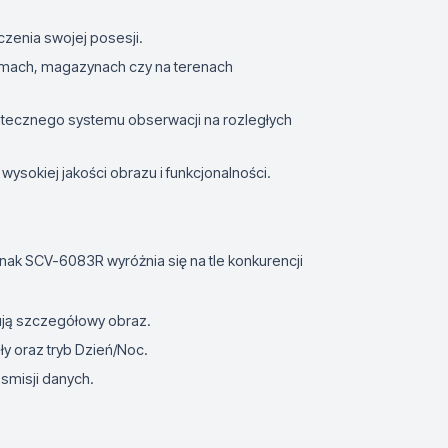
zenia swojej posesji.
irmach, magazynach czy na terenach
utecznego systemu obserwacji na rozległych
 wysokiej jakości obrazu i funkcjonalności.
ak SCV-6083R wyróżnia się na tle konkurencji
tują szczegółowy obraz.
ły oraz tryb Dzień/Noc.
nsmisji danych.