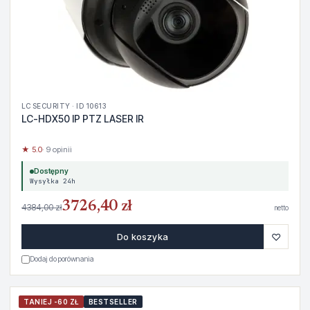
LC SECURITY · ID 10613
LC-HDX50 IP PTZ LASER IR
★ 5.0
· 9 opinii
Dostępny
Wysyłka 24h
3726,40 zł
4384,00 zł
netto
♡
Do koszyka
Dodaj do porównania
TANIEJ -60 ZŁ
BESTSELLER