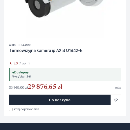
AXIS · ID 44991
Termowizyjna kamera ip AXIS Q1942-E
★ 5.0
· 7 opinii
Dostępny
Wysyłka 24h
29 876,65 zł
35 149,00 zł
netto
♡
Do koszyka
Dodaj do porównania