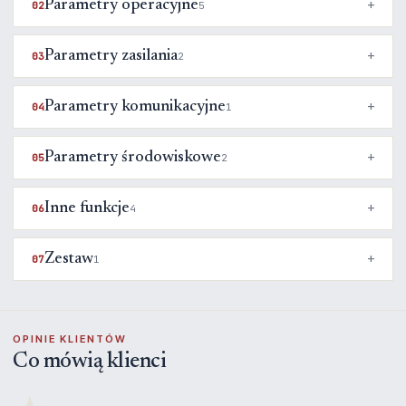
Parametry operacyjne
02
5
Parametry zasilania
03
2
Parametry komunikacyjne
04
1
Parametry środowiskowe
05
2
Inne funkcje
06
4
Zestaw
07
1
OPINIE KLIENTÓW
Co mówią klienci