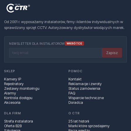
Od 2001 r. wyposażamy instalatorów, firmy i klientów indywidualnych w
sprawdzony sprzęt CCTV. Autoryzowany dystrybutor wiodących marek.
NEWSLETTER DLA INSTALATORÓW
WKRÓTCE
Zapisz
SKLEP
POMOC
Kamery IP
Kontakt
Rejestratory
Reklamacje i zwroty
Zestawy monitoringu
Status zamówienia
Alarmy
FAQ
Kontrola dostępu
Wsparcie techniczne
Akcesoria
Doradca
DLA FIRM
O CTR
Strefa instalatora
25 lat historii
Oferta B2B
Marki które sprzedajemy
Szkolenia
Baza wiedzy