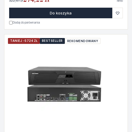
274,22 zł
322,61 zł
netto
♡
Do koszyka
Dodaj do porównania
TANIEJ -5724 ZŁ
BESTSELLER
REKOMENDOWANY