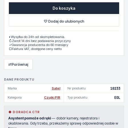
Do koszyka
♡ Dodaj do ulubionych
◐
Wysyłka do 24h od skompletowania.
↻
Zwrot 14 dni bez podawania przyczyny
✓
Gwarancja producenta do 60 miesięcy
▢
Faktura VAT, dostępne ceny netto
⇄
Porównaj
DANE PRODUKTU
Marka
Satel
Nr produktu
10233
Kategoria
Czujki PIR
Typ produktu
EOL
◆ DORADCA CTR
Asystent pomoże od ręki
— dobór kamery, rejestratora i
okablowania. Gdy trzeba, przekażemy sprawę odpowiedniej osobie w