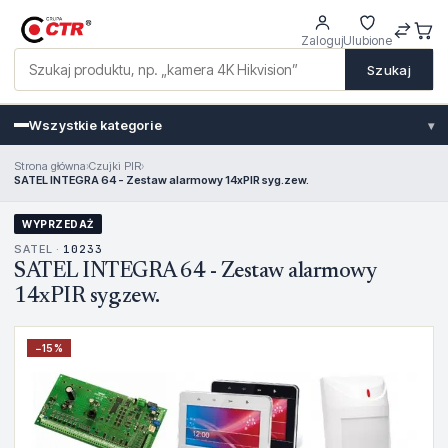
Zaloguj
Ulubione
Szukaj
Wszystkie kategorie
▾
Strona główna
›
Czujki PIR
›
SATEL INTEGRA 64 - Zestaw alarmowy 14xPIR syg.zew.
WYPRZEDAŻ
SATEL ·
10233
SATEL INTEGRA 64 - Zestaw alarmowy
14xPIR syg.zew.
−
15
%