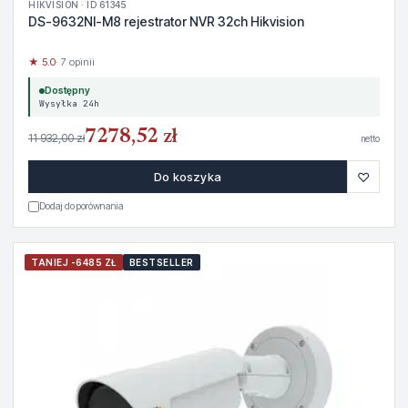
HIKVISION · ID 61345
DS-9632NI-M8 rejestrator NVR 32ch Hikvision
★ 5.0
· 7 opinii
Dostępny
Wysyłka 24h
7278,52 zł
11 932,00 zł
netto
♡
Do koszyka
Dodaj do porównania
TANIEJ -6485 ZŁ
BESTSELLER