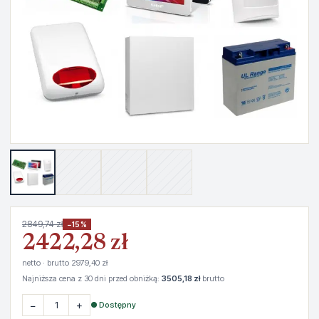
2849,74 zł
−15%
2422,28 zł
netto · brutto 2979,40 zł
Najniższa cena z 30 dni przed obniżką:
3505,18 zł
brutto
−
+
● Dostępny