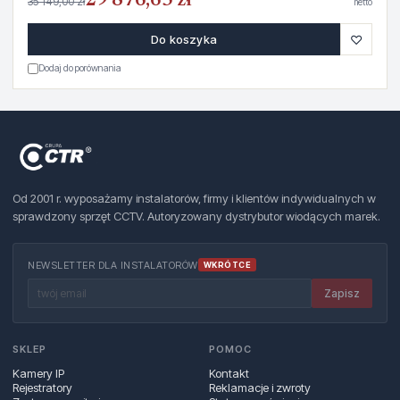
29 876,65 zł
35 149,00 zł
netto
♡
Do koszyka
Dodaj do porównania
Od 2001 r. wyposażamy instalatorów, firmy i klientów indywidualnych w
sprawdzony sprzęt CCTV. Autoryzowany dystrybutor wiodących marek.
NEWSLETTER DLA INSTALATORÓW
WKRÓTCE
Zapisz
SKLEP
POMOC
Kamery IP
Kontakt
Rejestratory
Reklamacje i zwroty