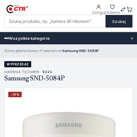
Zaloguj
Ulubione
Szukaj
Wszystkie kategorie
▾
Strona główna
›
Kamery IP wewnetrzne
›
Samsung SND-5084P
WYPRZEDAŻ
HANWHA TECHWIN ·
8224
Samsung SND-5084P
−
15
%