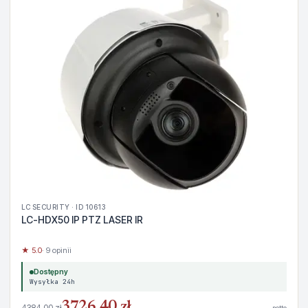
LC SECURITY · ID 10613
LC-HDX50 IP PTZ LASER IR
★ 5.0
· 9 opinii
Dostępny
Wysyłka 24h
3726,40 zł
4384,00 zł