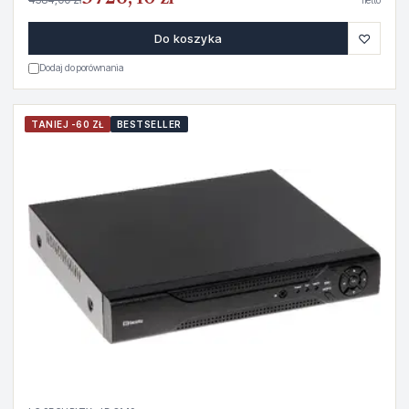
netto
♡
Do koszyka
Dodaj do porównania
TANIEJ -60 ZŁ
BESTSELLER