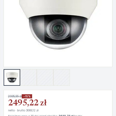
2935,55 zł
−15%
2495,22 zł
netto · brutto 3069,12 zł