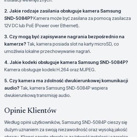
2. Jakie rodzaje zasilania obsługuje kamera Samsung
SND-5084P?
Kamera może być zasilana za pomocą zasilacza
12V DC lub PoE (Power over Ethernet).
3. Czy mogą być zapisywane nagrania bezpośrednio na
kamerze?
Tak, kamera posiada slot na karty microSD, co
umożliwia lokalne przechowywanie nagrań.
4. Jakie kodeki obsługuje kamera Samsung SND-5084P?
Kamera obsługuje kodeki H.264 oraz MJPEG.
5. Czy kamera ma zdolność dwukierunkowej komunikacji
audio?
Tak, kamera Samsung SND-5084P wspiera
dwukierunkową transmisję audio.
Opinie Klientów
Według opinii użytkowników, Samsung SND-5084P cieszy się
dużym uznaniem za swoją niezawodność oraz wysoką jakość
obrazu. Klienci często chwalą ją za łatwość instalacji i szerokie