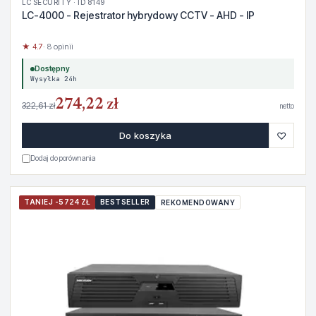
LC SECURITY · ID 8149
LC-4000 - Rejestrator hybrydowy CCTV - AHD - IP
★ 4.7
· 8 opinii
Dostępny
Wysyłka 24h
274,22 zł
322,61 zł
netto
♡
Do koszyka
Dodaj do porównania
TANIEJ -5724 ZŁ
BESTSELLER
REKOMENDOWANY