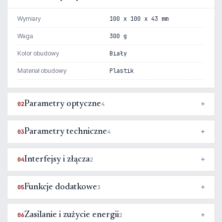
Wymiary
100 x 100 x 43 mm
Waga
300 g
Kolor obudowy
Biały
Materiał obudowy
Plastik
Parametry optyczne
02
4
Parametry techniczne
03
4
Interfejsy i złącza
04
2
Funkcje dodatkowe
05
3
Zasilanie i zużycie energii
06
2