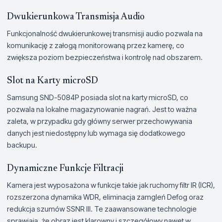
Dwukierunkowa Transmisja Audio
Funkcjonalność dwukierunkowej transmisji audio pozwala na
komunikację z załogą monitorowaną przez kamerę, co
zwiększa poziom bezpieczeństwa i kontrolę nad obszarem.
Slot na Karty microSD
Samsung SND-5084P posiada slot na karty microSD, co
pozwala na lokalne magazynowanie nagrań. Jest to ważna
zaleta, w przypadku gdy główny serwer przechowywania
danych jest niedostępny lub wymaga się dodatkowego
backupu.
Dynamiczne Funkcje Filtracji
Kamera jest wyposażona w funkcje takie jak ruchomy filtr IR (ICR),
rozszerzona dynamika WDR, eliminacja zamgleń Defog oraz
redukcja szumów SSNR III. Te zaawansowane technologie
sprawiają, że obraz jest klarowny i szczegółowy nawet w