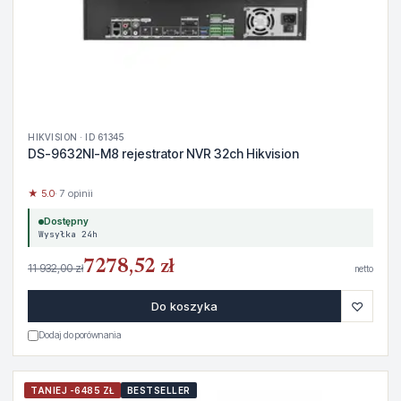
HIKVISION · ID 61345
DS-9632NI-M8 rejestrator NVR 32ch Hikvision
★ 5.0
· 7 opinii
Dostępny
Wysyłka 24h
7278,52 zł
11 932,00 zł
netto
♡
Do koszyka
Dodaj do porównania
TANIEJ -6485 ZŁ
BESTSELLER