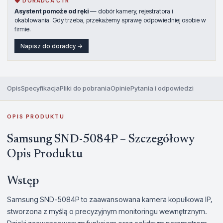
◆ DORADCA CTR
Asystent pomoże od ręki
— dobór kamery, rejestratora i
okablowania. Gdy trzeba, przekażemy sprawę odpowiedniej osobie w
firmie.
Napisz do doradcy →
Opis
Specyfikacja
Pliki do pobrania
Opinie
Pytania i odpowiedzi
OPIS PRODUKTU
Samsung SND-5084P – Szczegółowy
Opis Produktu
Wstęp
Samsung SND-5084P to zaawansowana kamera kopułkowa IP,
stworzona z myślą o precyzyjnym monitoringu wewnętrznym.