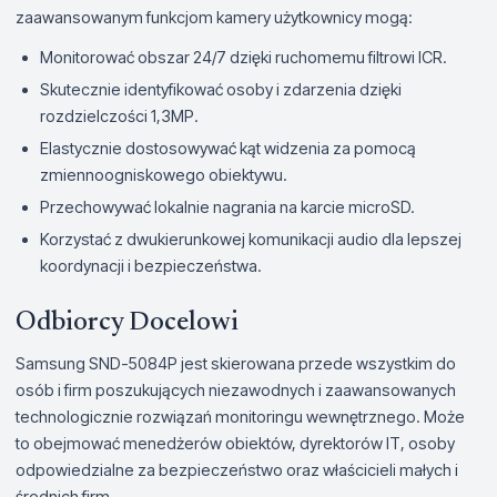
zaawansowanym funkcjom kamery użytkownicy mogą:
Monitorować obszar 24/7 dzięki ruchomemu filtrowi ICR.
Skutecznie identyfikować osoby i zdarzenia dzięki
rozdzielczości 1,3MP.
Elastycznie dostosowywać kąt widzenia za pomocą
zmiennoogniskowego obiektywu.
Przechowywać lokalnie nagrania na karcie microSD.
Korzystać z dwukierunkowej komunikacji audio dla lepszej
koordynacji i bezpieczeństwa.
Odbiorcy Docelowi
Samsung SND-5084P jest skierowana przede wszystkim do
osób i firm poszukujących niezawodnych i zaawansowanych
technologicznie rozwiązań monitoringu wewnętrznego. Może
to obejmować menedżerów obiektów, dyrektorów IT, osoby
odpowiedzialne za bezpieczeństwo oraz właścicieli małych i
średnich firm.