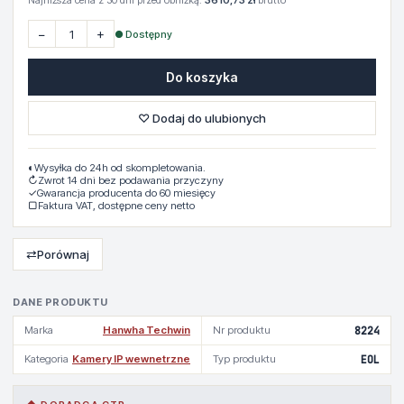
Najniższa cena z 30 dni przed obniżką:
3610,73 zł
brutto
−
+
● Dostępny
Do koszyka
♡ Dodaj do ulubionych
◐
Wysyłka do 24h od skompletowania.
↻
Zwrot 14 dni bez podawania przyczyny
✓
Gwarancja producenta do 60 miesięcy
▢
Faktura VAT, dostępne ceny netto
⇄
Porównaj
DANE PRODUKTU
Marka
Hanwha Techwin
Nr produktu
8224
Kategoria
Kamery IP wewnetrzne
Typ produktu
EOL