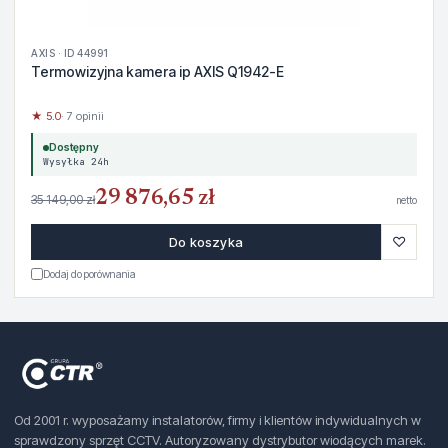
AXIS · ID 44991
Termowizyjna kamera ip AXIS Q1942-E
★ 5.0
· 7 opinii
Dostępny
Wysyłka 24h
29 876,65 zł
35 149,00 zł
netto
♡
Do koszyka
Dodaj do porównania
Od 2001 r. wyposażamy instalatorów, firmy i klientów indywidualnych w
sprawdzony sprzęt CCTV. Autoryzowany dystrybutor wiodących marek.