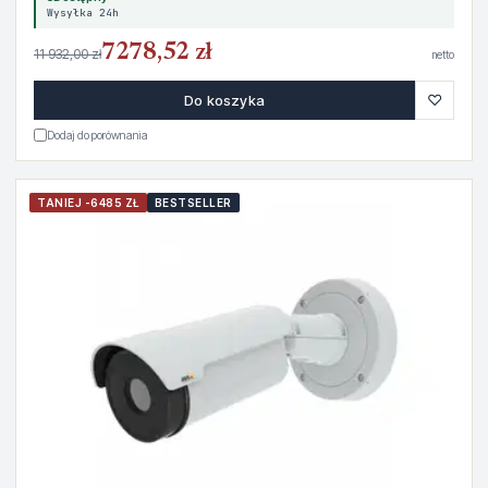
Wysyłka 24h
7278,52 zł
11 932,00 zł
netto
♡
Do koszyka
Dodaj do porównania
TANIEJ -6485 ZŁ
BESTSELLER