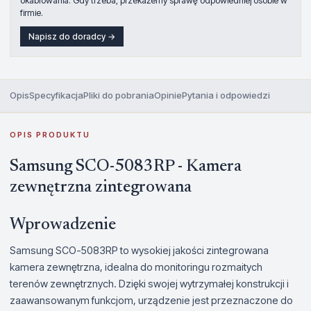
okablowania. Gdy trzeba, przekażemy sprawę odpowiedniej osobie w
firmie.
Napisz do doradcy →
Opis
Specyfikacja
Pliki do pobrania
Opinie
Pytania i odpowiedzi
OPIS PRODUKTU
Samsung SCO-5083RP - Kamera
zewnętrzna zintegrowana
Wprowadzenie
Samsung SCO-5083RP to wysokiej jakości zintegrowana
kamera zewnętrzna, idealna do monitoringu rozmaitych
terenów zewnętrznych. Dzięki swojej wytrzymałej konstrukcji i
zaawansowanym funkcjom, urządzenie jest przeznaczone do