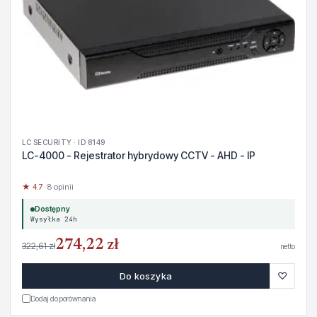
LC SECURITY · ID 8149
LC-4000 - Rejestrator hybrydowy CCTV - AHD - IP
★ 4.7
· 8 opinii
Dostępny
Wysyłka 24h
274,22 zł
322,61 zł
netto
♡
Do koszyka
Dodaj do porównania