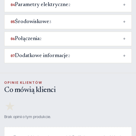
Parametry elektryczne
04
2
Środowiskowe
05
3
Połączenia
06
2
Dodatkowe informacje
07
2
OPINIE KLIENTÓW
Co mówią klienci
★
Brak opinii o tym produkcie.