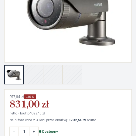
977,64 zł
−15%
831,00 zł
netto · brutto 1022,13 zł
Najniższa cena z 30 dni przed obniżką:
1202,50 zł
brutto
−
+
● Dostępny