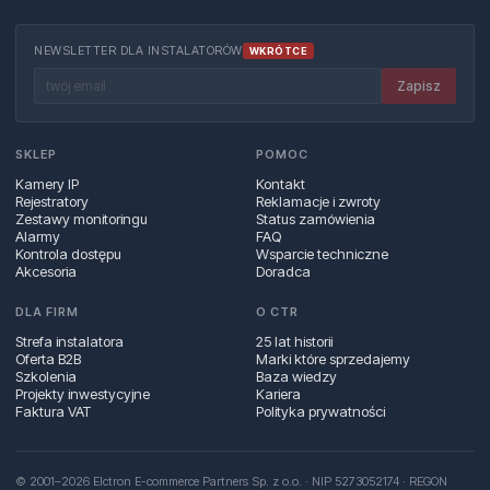
NEWSLETTER DLA INSTALATORÓW
WKRÓTCE
Zapisz
SKLEP
POMOC
Kamery IP
Kontakt
Rejestratory
Reklamacje i zwroty
Zestawy monitoringu
Status zamówienia
Alarmy
FAQ
Kontrola dostępu
Wsparcie techniczne
Akcesoria
Doradca
DLA FIRM
O CTR
Strefa instalatora
25 lat historii
Oferta B2B
Marki które sprzedajemy
Szkolenia
Baza wiedzy
Projekty inwestycyjne
Kariera
Faktura VAT
Polityka prywatności
© 2001–2026 Elctron E-commerce Partners Sp. z o.o. · NIP 5273052174 · REGON