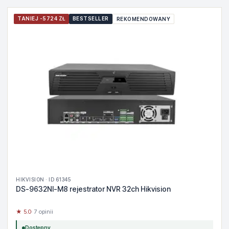
TANIEJ -5724 ZŁ
BESTSELLER
REKOMENDOWANY
HIKVISION · ID 61345
DS-9632NI-M8 rejestrator NVR 32ch Hikvision
★ 5.0
· 7 opinii
Dostępny