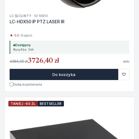
LC SECURITY · ID 10613
LC-HDX50 IP PTZ LASER IR
★ 5.0
· 9 opinii
Dostępny
Wysyłka 24h
3726,40 zł
4384,00 zł
netto
♡
Do koszyka
Dodaj do porównania
TANIEJ -60 ZŁ
BESTSELLER