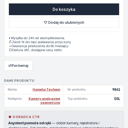
Do koszyka
♡ Dodaj do ulubionych
◐
Wysyłka do 24h od skompletowania.
↻
Zwrot 14 dni bez podawania przyczyny
✓
Gwarancja producenta do 60 miesięcy
▢
Faktura VAT, dostępne ceny netto
⇄
Porównaj
DANE PRODUKTU
Marka
Hanwha Techwin
Nr produktu
9041
Kategoria
Kamery analogowe
Typ produktu
EOL
zewnetrzne
◆ DORADCA CTR
Asystent pomoże od ręki
— dobór kamery, rejestratora i