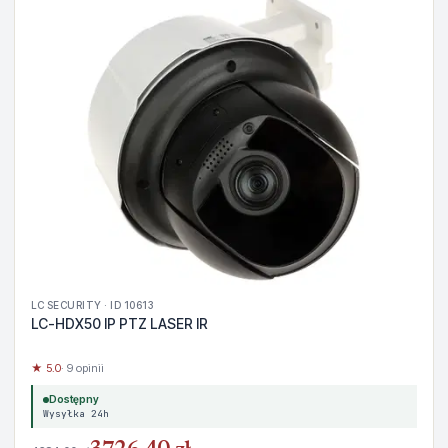
LC SECURITY · ID 10613
LC-HDX50 IP PTZ LASER IR
★ 5.0
· 9 opinii
Dostępny
Wysyłka 24h