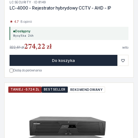
LC SECURITY · ID 8149
LC-4000 - Rejestrator hybrydowy CCTV - AHD - IP
★ 4.7
· 8 opinii
Dostępny
Wysyłka 24h
274,22 zł
322,61 zł
netto
♡
Do koszyka
Dodaj do porównania
TANIEJ -5724 ZŁ
BESTSELLER
REKOMENDOWANY