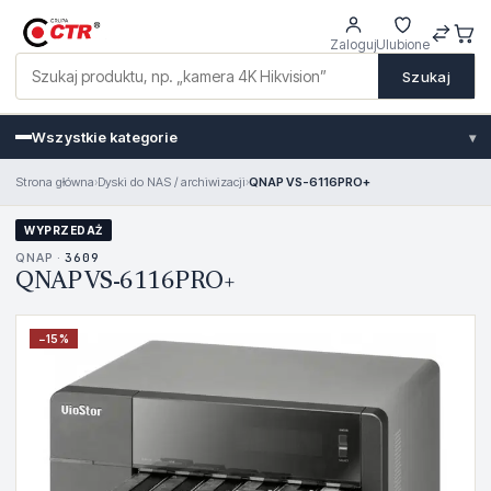
Zaloguj
Ulubione
Szukaj
Wszystkie kategorie
▾
Strona główna
›
Dyski do NAS / archiwizacji
›
QNAP VS-6116PRO+
WYPRZEDAŻ
QNAP ·
3609
QNAP VS-6116PRO+
−
15
%