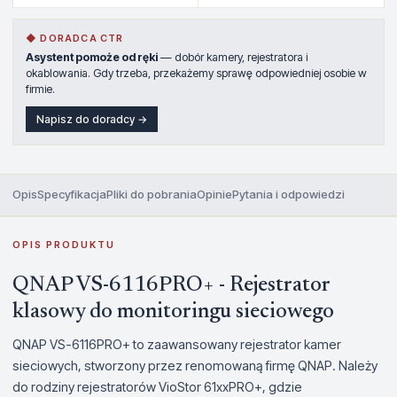
◆ DORADCA CTR
Asystent pomoże od ręki
— dobór kamery, rejestratora i
okablowania. Gdy trzeba, przekażemy sprawę odpowiedniej osobie w
firmie.
Napisz do doradcy →
Opis
Specyfikacja
Pliki do pobrania
Opinie
Pytania i odpowiedzi
OPIS PRODUKTU
QNAP VS-6116PRO+ - Rejestrator
klasowy do monitoringu sieciowego
QNAP VS-6116PRO+ to zaawansowany rejestrator kamer
sieciowych, stworzony przez renomowaną firmę QNAP. Należy
do rodziny rejestratorów VioStor 61xxPRO+, gdzie