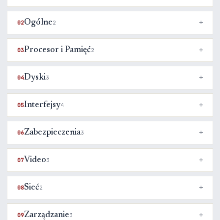
Ogólne
02
2
Procesor i Pamięć
03
2
Dyski
04
3
Interfejsy
05
4
Zabezpieczenia
06
3
Video
07
3
Sieć
08
2
Zarządzanie
09
3