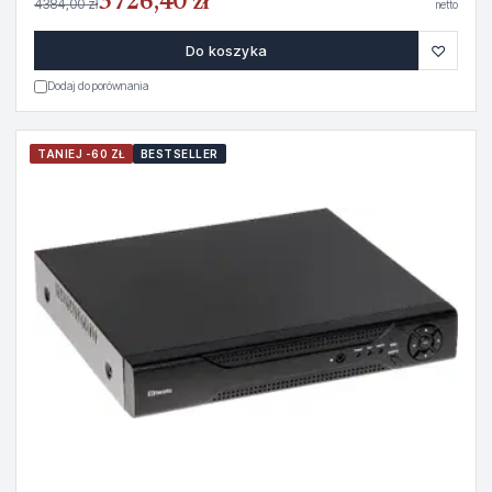
3726,40 zł
4384,00 zł
netto
♡
Do koszyka
Dodaj do porównania
TANIEJ -60 ZŁ
BESTSELLER