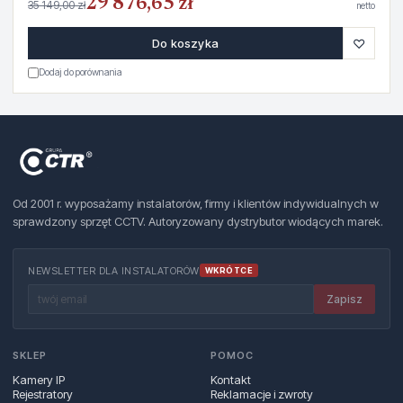
29 876,65 zł
35 149,00 zł
netto
♡
Do koszyka
Dodaj do porównania
Od 2001 r. wyposażamy instalatorów, firmy i klientów indywidualnych w
sprawdzony sprzęt CCTV. Autoryzowany dystrybutor wiodących marek.
NEWSLETTER DLA INSTALATORÓW
WKRÓTCE
Zapisz
SKLEP
POMOC
Kamery IP
Kontakt
Rejestratory
Reklamacje i zwroty