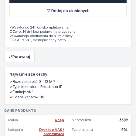
♡ Dodaj do ulubionych
◐
Wysyłka do 24h od skompletowania.
↻
Zwrot 14 dni bez podawania przyczyny
✓
Gwarancja producenta do 60 miesięcy
▢
Faktura VAT, dostępne ceny netto
⇄
Porównaj
Najważniejsze cechy
✓
Rozdzielczość: 8 - 12 MP
✓
Typ rejestratora: Rejestrator IP
✓
Funkcje AI: 1
✓
Liczba kanałów: 16
DANE PRODUKTU
Marka
Qnap
Nr produktu
3609
Kategoria
Dyski do NAS /
Typ produktu
EOL
archiwizacji