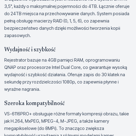
3,5", każdy o maksymalnej pojemności do 4TB. Łącznie oferuje
do 24TB miejsca na przechowywanie danych. System posiada
pełną obsługę macierzy RAID (0, 1, 5, 6), co zapewnia
bezpieczeństwo danych dzięki możliwości tworzenia kopii
zapasowych.
Wydajność i szybkość
Rejestrator bazuje na 4GB pamięci RAM, oprogramowaniu
QNAP oraz procesorze Intel Dual Core, co gwarantuje wysoką
wydajność i szybkość działania. Oferuje zapis do 30 klatek na
sekundę przy rozdzielczości 1080p, co zapewnia płynne i
wyraźne nagrania.
Szeroka kompatybilność
VS-6116PRO+ obsługuje różne formaty kompresji obrazu, takie
jak H.264, MxPEG, MPEG-4, M-JPEG, a także kamery
megapikselowe (do 8MPi). To znacząco zwiększa
kompatybilność urządzenia z różnymi modelami kamer