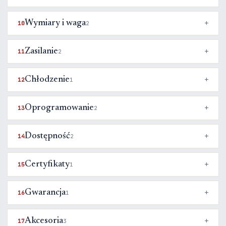
Wymiary i waga
10
2
Zasilanie
11
2
Chłodzenie
12
1
Oprogramowanie
13
2
Dostępność
14
2
Certyfikaty
15
1
Gwarancja
16
1
Akcesoria
17
3