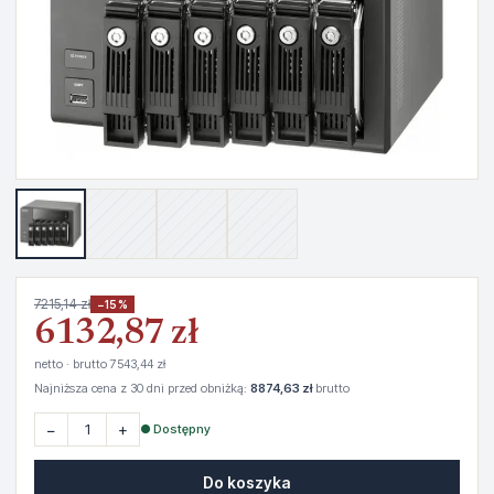
7215,14 zł
−15%
6132,87 zł
netto · brutto 7543,44 zł
Najniższa cena z 30 dni przed obniżką:
8874,63 zł
brutto
−
+
● Dostępny
Do koszyka