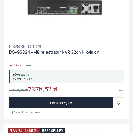
HIKVISION · ID 61345
DS-9632NI-M8 rejestrator NVR 32ch Hikvision
★ 5.0
· 7 opinii
Dostępny
Wysyłka 24h
7278,52 zł
11 932,00 zł
netto
♡
Do koszyka
Dodaj do porównania
TANIEJ -6485 ZŁ
BESTSELLER