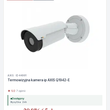
AXIS · ID 44991
Termowizyjna kamera ip AXIS Q1942-E
★ 5.0
· 7 opinii
Dostępny
Wysyłka 24h