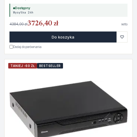
Dostępny
Wysyłka 24h
3726,40 zł
4384,00 zł
netto
♡
Do koszyka
Dodaj do porównania
TANIEJ -60 ZŁ
BESTSELLER