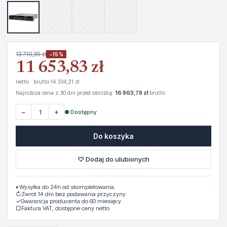
13 710,39 zł
−15%
11 653,83 zł
netto · brutto 14 334,21 zł
Najniższa cena z 30 dni przed obniżką:
16 863,78 zł
brutto
−
+
● Dostępny
Do koszyka
♡ Dodaj do ulubionych
◐
Wysyłka do 24h od skompletowania.
↻
Zwrot 14 dni bez podawania przyczyny
✓
Gwarancja producenta do 60 miesięcy
▢
Faktura VAT, dostępne ceny netto