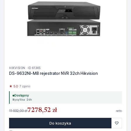
HIKVISION · ID 61345
DS-9632NI-M8 rejestrator NVR 32ch Hikvision
★ 5.0
· 7 opinii
Dostępny
Wysyłka 24h
7278,52 zł
11 932,00 zł
netto
♡
Do koszyka