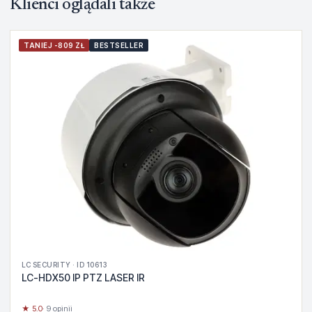
Klienci oglądali także
TANIEJ -809 ZŁ
BESTSELLER
LC SECURITY · ID 10613
LC-HDX50 IP PTZ LASER IR
★ 5.0
· 9 opinii