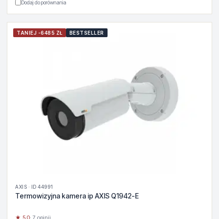
Dodaj do porównania
TANIEJ -6485 ZŁ
BESTSELLER
AXIS · ID 44991
Termowizyjna kamera ip AXIS Q1942-E
★ 5.0
· 7 opinii