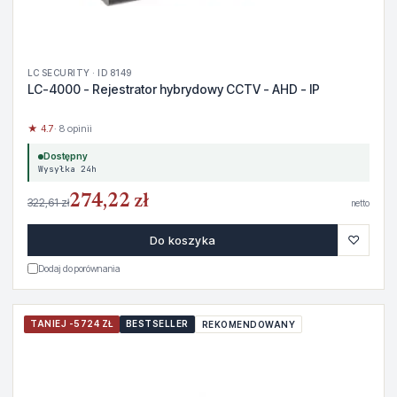
LC SECURITY · ID 8149
LC-4000 - Rejestrator hybrydowy CCTV - AHD - IP
★ 4.7
· 8 opinii
Dostępny
Wysyłka 24h
274,22 zł
322,61 zł
netto
♡
Do koszyka
Dodaj do porównania
TANIEJ -5724 ZŁ
BESTSELLER
REKOMENDOWANY