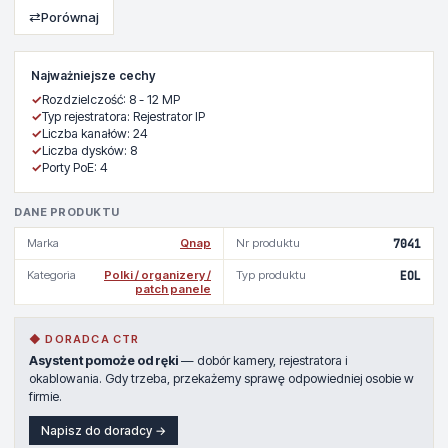
⇄
Porównaj
Najważniejsze cechy
✓
Rozdzielczość: 8 - 12 MP
✓
Typ rejestratora: Rejestrator IP
✓
Liczba kanałów: 24
✓
Liczba dysków: 8
✓
Porty PoE: 4
DANE PRODUKTU
Marka
Qnap
Nr produktu
7041
Kategoria
Polki / organizery /
Typ produktu
EOL
patch panele
◆ DORADCA CTR
Asystent pomoże od ręki
— dobór kamery, rejestratora i
okablowania. Gdy trzeba, przekażemy sprawę odpowiedniej osobie w
firmie.
Napisz do doradcy →