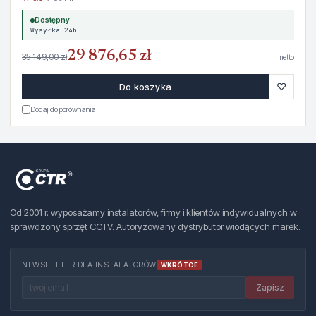
Dostępny
Wysyłka 24h
29 876,65 zł
35 149,00 zł
netto
♡
Do koszyka
Dodaj do porównania
Od 2001 r. wyposażamy instalatorów, firmy i klientów indywidualnych w
sprawdzony sprzęt CCTV. Autoryzowany dystrybutor wiodących marek.
NEWSLETTER DLA INSTALATORÓW
WKRÓTCE
Zapisz