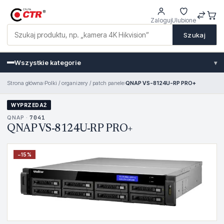
Zaloguj
Ulubione
Szukaj
Wszystkie kategorie
▾
Strona główna
›
Polki / organizery / patch panele
›
QNAP VS-8124U-RP PRO+
WYPRZEDAŻ
QNAP ·
7041
QNAP VS-8124U-RP PRO+
−
15
%