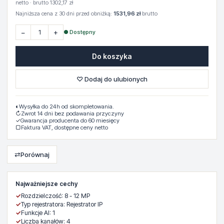
netto · brutto 1302,17 zł
Najniższa cena z 30 dni przed obniżką:
1531,96 zł
brutto
−
+
● Dostępny
Do koszyka
♡ Dodaj do ulubionych
◐
Wysyłka do 24h od skompletowania.
↻
Zwrot 14 dni bez podawania przyczyny
✓
Gwarancja producenta do 60 miesięcy
▢
Faktura VAT, dostępne ceny netto
⇄
Porównaj
Najważniejsze cechy
✓
Rozdzielczość: 8 - 12 MP
✓
Typ rejestratora: Rejestrator IP
✓
Funkcje AI: 1
✓
Liczba kanałów: 4