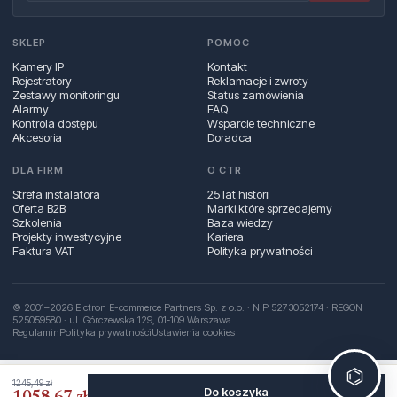
SKLEP
POMOC
Kamery IP
Kontakt
Rejestratory
Reklamacje i zwroty
Zestawy monitoringu
Status zamówienia
Alarmy
FAQ
Kontrola dostępu
Wsparcie techniczne
Akcesoria
Doradca
DLA FIRM
O CTR
Strefa instalatora
25 lat historii
Oferta B2B
Marki które sprzedajemy
Szkolenia
Baza wiedzy
Projekty inwestycyjne
Kariera
Faktura VAT
Polityka prywatności
© 2001–2026 Elctron E-commerce Partners Sp. z o.o. · NIP 5273052174 · REGON
525059580 · ul. Górczewska 129, 01‑109 Warszawa
Regulamin
Polityka prywatności
Ustawienia cookies
⌬
1245,49 zł
Do koszyka