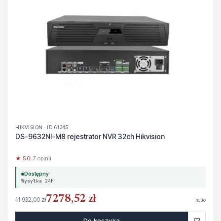
HIKVISION · ID 61345
DS-9632NI-M8 rejestrator NVR 32ch Hikvision
★ 5.0
· 7 opinii
Dostępny
Wysyłka 24h
7278,52 zł
11 932,00 zł
netto
♡
Do koszyka