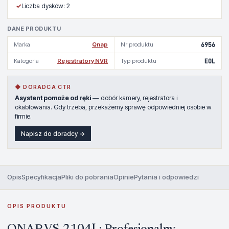
✓
Liczba dysków: 2
DANE PRODUKTU
Marka
Qnap
Nr produktu
6956
Kategoria
Rejestratory NVR
Typ produktu
EOL
◆ DORADCA CTR
Asystent pomoże od ręki
— dobór kamery, rejestratora i
okablowania. Gdy trzeba, przekażemy sprawę odpowiedniej osobie w
firmie.
Napisz do doradcy →
Opis
Specyfikacja
Pliki do pobrania
Opinie
Pytania i odpowiedzi
OPIS PRODUKTU