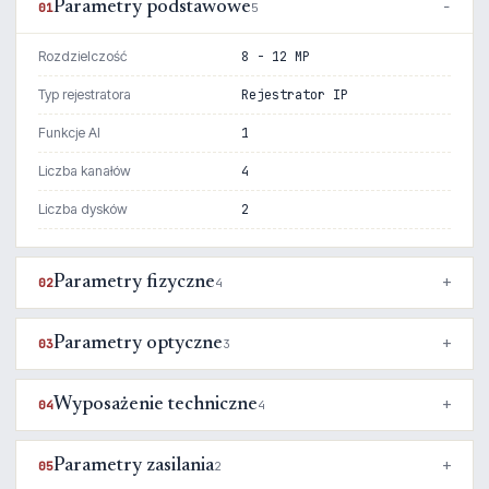
Parametry podstawowe
01
5
Rozdzielczość
8 - 12 MP
Typ rejestratora
Rejestrator IP
Funkcje AI
1
Liczba kanałów
4
Liczba dysków
2
Parametry fizyczne
02
4
Parametry optyczne
03
3
Wyposażenie techniczne
04
4
Parametry zasilania
05
2