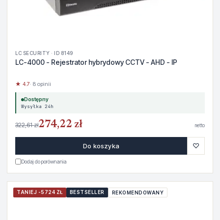
LC SECURITY · ID 8149
LC-4000 - Rejestrator hybrydowy CCTV - AHD - IP
★ 4.7
· 8 opinii
Dostępny
Wysyłka 24h
274,22 zł
322,61 zł
netto
♡
Do koszyka
Dodaj do porównania
TANIEJ -5724 ZŁ
BESTSELLER
REKOMENDOWANY