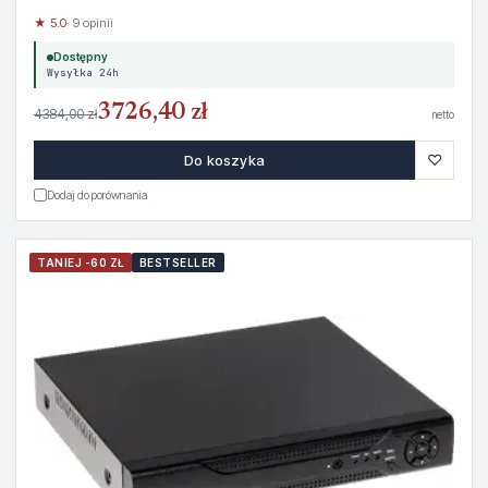
★ 5.0
· 9 opinii
Dostępny
Wysyłka 24h
3726,40 zł
4384,00 zł
netto
♡
Do koszyka
Dodaj do porównania
TANIEJ -60 ZŁ
BESTSELLER