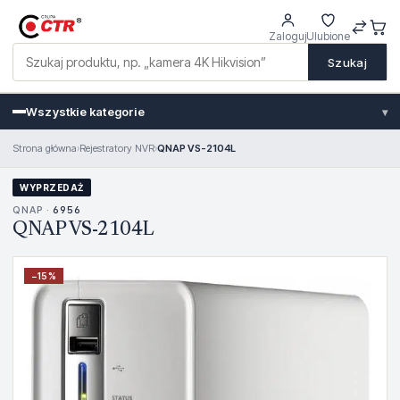
Zaloguj
Ulubione
Szukaj
Wszystkie kategorie
▾
Strona główna
›
Rejestratory NVR
›
QNAP VS-2104L
WYPRZEDAŻ
QNAP ·
6956
QNAP VS-2104L
−
15
%