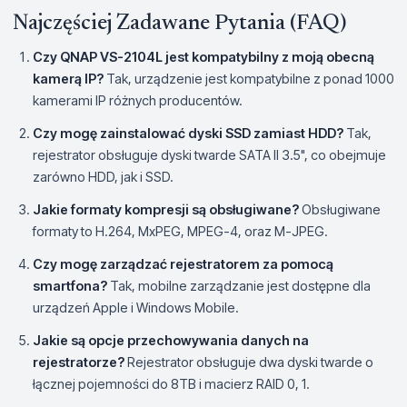
Najczęściej Zadawane Pytania (FAQ)
Czy QNAP VS-2104L jest kompatybilny z moją obecną
kamerą IP?
Tak, urządzenie jest kompatybilne z ponad 1000
kamerami IP różnych producentów.
Czy mogę zainstalować dyski SSD zamiast HDD?
Tak,
rejestrator obsługuje dyski twarde SATA II 3.5", co obejmuje
zarówno HDD, jak i SSD.
Jakie formaty kompresji są obsługiwane?
Obsługiwane
formaty to H.264, MxPEG, MPEG-4, oraz M-JPEG.
Czy mogę zarządzać rejestratorem za pomocą
smartfona?
Tak, mobilne zarządzanie jest dostępne dla
urządzeń Apple i Windows Mobile.
Jakie są opcje przechowywania danych na
rejestratorze?
Rejestrator obsługuje dwa dyski twarde o
łącznej pojemności do 8TB i macierz RAID 0, 1.