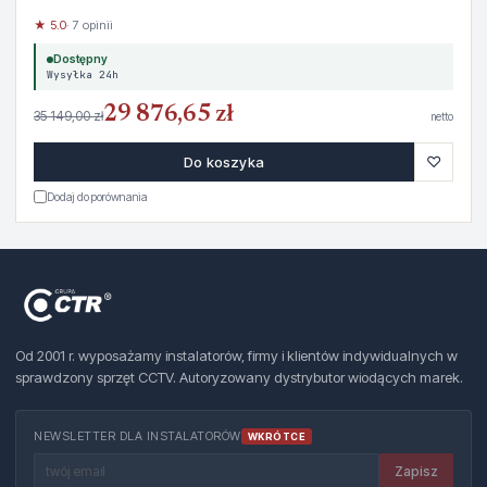
★ 5.0
· 7 opinii
Dostępny
Wysyłka 24h
29 876,65 zł
35 149,00 zł
netto
♡
Do koszyka
Dodaj do porównania
Od 2001 r. wyposażamy instalatorów, firmy i klientów indywidualnych w
sprawdzony sprzęt CCTV. Autoryzowany dystrybutor wiodących marek.
NEWSLETTER DLA INSTALATORÓW
WKRÓTCE
Zapisz