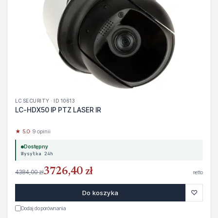
LC SECURITY · ID 10613
LC-HDX50 IP PTZ LASER IR
★ 5.0
· 9 opinii
Dostępny
Wysyłka 24h
3726,40 zł
4384,00 zł
netto
♡
Do koszyka
Dodaj do porównania