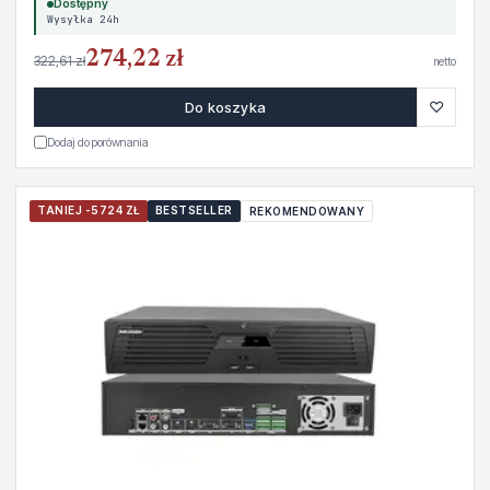
Dostępny
Wysyłka 24h
274,22 zł
322,61 zł
netto
♡
Do koszyka
Dodaj do porównania
TANIEJ -5724 ZŁ
BESTSELLER
REKOMENDOWANY