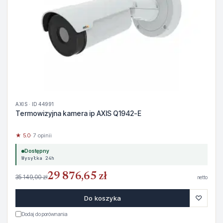
AXIS · ID 44991
Termowizyjna kamera ip AXIS Q1942-E
★ 5.0
· 7 opinii
Dostępny
Wysyłka 24h
29 876,65 zł
35 149,00 zł
netto
♡
Do koszyka
Dodaj do porównania