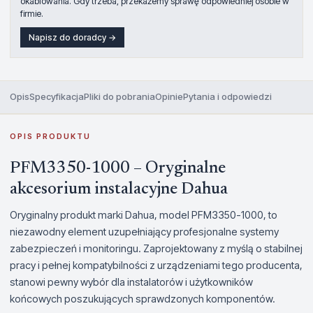
okablowania. Gdy trzeba, przekażemy sprawę odpowiedniej osobie w
firmie.
Napisz do doradcy →
Opis
Specyfikacja
Pliki do pobrania
Opinie
Pytania i odpowiedzi
OPIS PRODUKTU
PFM3350-1000 – Oryginalne
akcesorium instalacyjne Dahua
Oryginalny produkt marki Dahua, model PFM3350-1000, to
niezawodny element uzupełniający profesjonalne systemy
zabezpieczeń i monitoringu. Zaprojektowany z myślą o stabilnej
pracy i pełnej kompatybilności z urządzeniami tego producenta,
stanowi pewny wybór dla instalatorów i użytkowników
końcowych poszukujących sprawdzonych komponentów.