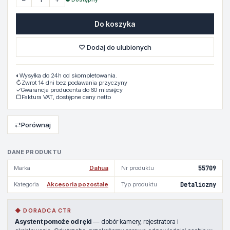
Do koszyka
♡ Dodaj do ulubionych
◐
Wysyłka do 24h od skompletowania.
↻
Zwrot 14 dni bez podawania przyczyny
✓
Gwarancja producenta do 60 miesięcy
▢
Faktura VAT, dostępne ceny netto
⇄
Porównaj
DANE PRODUKTU
Marka
Dahua
Nr produktu
55709
Kategoria
Akcesoria pozostałe
Typ produktu
Detaliczny
◆ DORADCA CTR
Asystent pomoże od ręki
— dobór kamery, rejestratora i