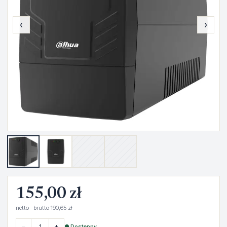
‹
›
155,00 zł
netto · brutto 190,65 zł
−
+
● Dostępny