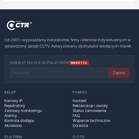
Od 2001 r. wyposażamy instalatorów, firmy i klientów indywidualnych w
sprawdzony sprzęt CCTV. Autoryzowany dystrybutor wiodących marek.
NEWSLETTER DLA INSTALATORÓW
WKRÓTCE
Zapisz
SKLEP
POMOC
Kamery IP
Kontakt
Rejestratory
Reklamacje i zwroty
Zestawy monitoringu
Status zamówienia
Alarmy
FAQ
Kontrola dostępu
Wsparcie techniczne
Akcesoria
Doradca
DLA FIRM
O CTR