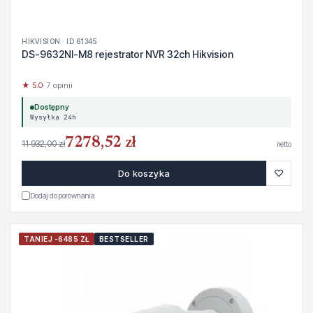
HIKVISION · ID 61345
DS-9632NI-M8 rejestrator NVR 32ch Hikvision
★ 5.0
· 7 opinii
Dostępny
Wysyłka 24h
7278,52 zł
11 932,00 zł
netto
♡
Do koszyka
Dodaj do porównania
TANIEJ -6485 ZŁ
BESTSELLER