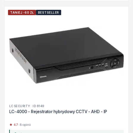
TANIEJ -60 ZŁ
BESTSELLER
LC SECURITY · ID 8149
LC-4000 - Rejestrator hybrydowy CCTV - AHD - IP
★ 4.7
· 8 opinii