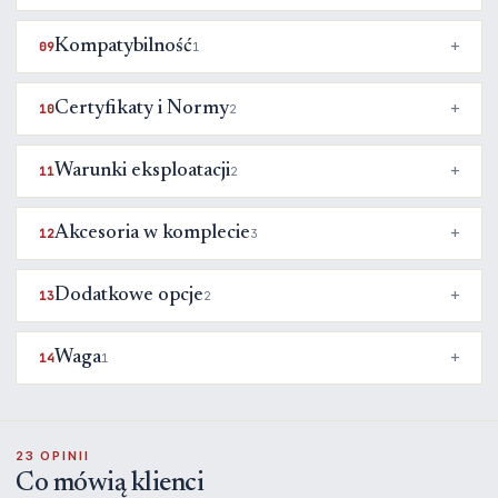
Kompatybilność
09
1
Certyfikaty i Normy
10
2
Warunki eksploatacji
11
2
Akcesoria w komplecie
12
3
Dodatkowe opcje
13
2
Waga
14
1
23 OPINII
Co mówią klienci