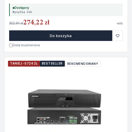
Dostępny
Wysyłka 24h
274,22 zł
322,61 zł
netto
♡
Do koszyka
Dodaj do porównania
TANIEJ -5724 ZŁ
BESTSELLER
REKOMENDOWANY