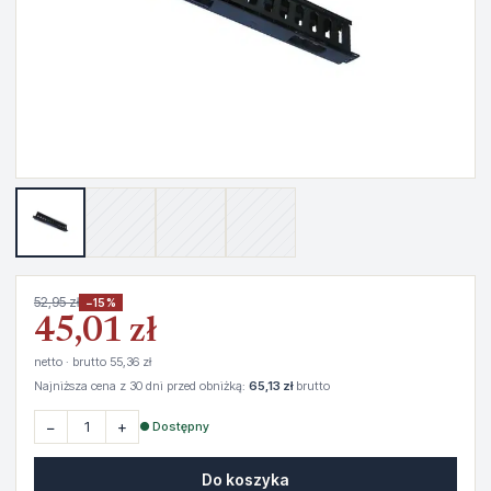
52,95 zł
−15%
45,01 zł
netto · brutto 55,36 zł
Najniższa cena z 30 dni przed obniżką:
65,13 zł
brutto
−
+
● Dostępny
Do koszyka