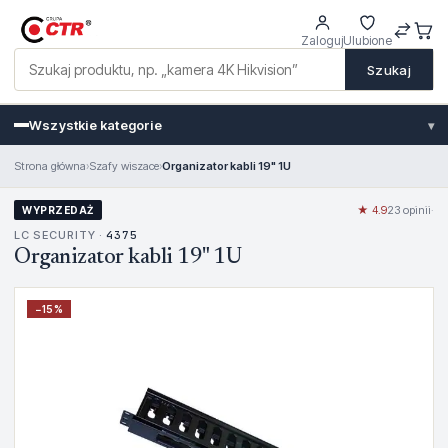
Zaloguj
Ulubione
Szukaj
Wszystkie kategorie
▾
Strona główna
›
Szafy wiszace
›
Organizator kabli 19" 1U
★ 4.9
23 opinii
·
WYPRZEDAŻ
LC SECURITY ·
4375
Organizator kabli 19" 1U
−
15
%