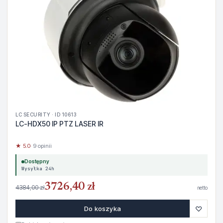
LC SECURITY · ID 10613
LC-HDX50 IP PTZ LASER IR
★ 5.0
· 9 opinii
Dostępny
Wysyłka 24h
3726,40 zł
4384,00 zł
netto
♡
Do koszyka