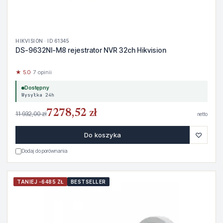
HIKVISION · ID 61345
DS-9632NI-M8 rejestrator NVR 32ch Hikvision
★ 5.0
· 7 opinii
Dostępny
Wysyłka 24h
7278,52 zł
11 932,00 zł
netto
♡
Do koszyka
Dodaj do porównania
TANIEJ -6485 ZŁ
BESTSELLER