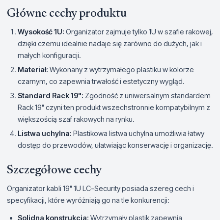
Główne cechy produktu
Wysokość 1U:
Organizator zajmuje tylko 1U w szafie rakowej,
dzięki czemu idealnie nadaje się zarówno do dużych, jak i
małych konfiguracji.
Materiał:
Wykonany z wytrzymałego plastiku w kolorze
czarnym, co zapewnia trwałość i estetyczny wygląd.
Standard Rack 19":
Zgodność z uniwersalnym standardem
Rack 19" czyni ten produkt wszechstronnie kompatybilnym z
większością szaf rakowych na rynku.
Listwa uchylna:
Plastikowa listwa uchylna umożliwia łatwy
dostęp do przewodów, ułatwiając konserwację i organizację.
Szczegółowe cechy
Organizator kabli 19" 1U LC-Security posiada szereg cech i
specyfikacji, które wyróżniają go na tle konkurencji:
Solidna konstrukcja:
Wytrzymały plastik zapewnia