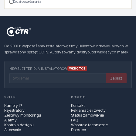
Dodaj do porównania
Od 2001 r. wyposażamy instalatorów, firmy i klientów indywidualnych w
sprawdzony sprzęt CCTV. Autoryzowany dystrybutor wiodących marek.
NEWSLETTER DLA INSTALATORÓW
WKRÓTCE
Zapisz
SKLEP
POMOC
Kamery IP
Kontakt
Rejestratory
Reklamacje i zwroty
Zestawy monitoringu
Status zamówienia
Alarmy
FAQ
Kontrola dostępu
Wsparcie techniczne
Akcesoria
Doradca