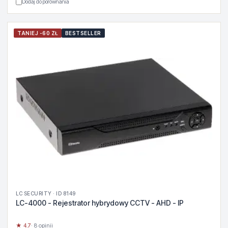
Dodaj do porównania
TANIEJ -60 ZŁ
BESTSELLER
LC SECURITY · ID 8149
LC-4000 - Rejestrator hybrydowy CCTV - AHD - IP
★ 4.7
· 8 opinii