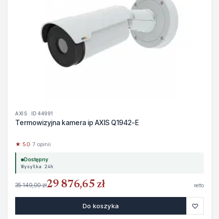
AXIS · ID 44991
Termowizyjna kamera ip AXIS Q1942-E
★ 5.0
· 7 opinii
Dostępny
Wysyłka 24h
29 876,65 zł
35 149,00 zł
netto
♡
Do koszyka