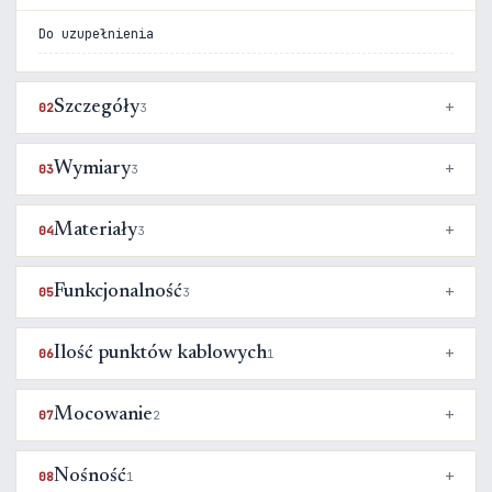
Do uzupełnienia
Szczegóły
02
3
Wymiary
03
3
Materiały
04
3
Funkcjonalność
05
3
Ilość punktów kablowych
06
1
Mocowanie
07
2
Nośność
08
1