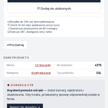
♡ Dodaj do ulubionych
◐
Wysyłka do 24h od skompletowania.
↻
Zwrot 14 dni bez podawania przyczyny
✓
Gwarancja producenta do 60 miesięcy
▢
Faktura VAT, dostępne ceny netto
⇄
Porównaj
DANE PRODUKTU
Marka
LC Security
Nr produktu
4375
Kategoria
Szafy wiszace
Typ produktu
EOL
◆ DORADCA CTR
Asystent pomoże od ręki
— dobór kamery, rejestratora i
okablowania. Gdy trzeba, przekażemy sprawę odpowiedniej osobie w
firmie.
Napisz do doradcy →