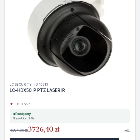
LC SECURITY · ID 10613
LC-HDX50 IP PTZ LASER IR
★ 5.0
· 9 opinii
Dostępny
Wysyłka 24h
3726,40 zł
4384,00 zł
netto