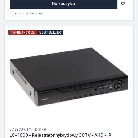
♡
Do koszyka
Dodaj do porównania
TANIEJ -60 ZŁ
BESTSELLER
LC SECURITY · ID 8149
LC-4000 - Rejestrator hybrydowy CCTV - AHD - IP