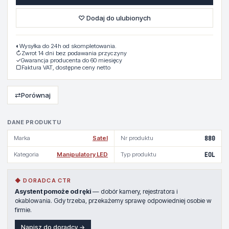
♡ Dodaj do ulubionych
◐
Wysyłka do 24h od skompletowania.
↻
Zwrot 14 dni bez podawania przyczyny
✓
Gwarancja producenta do 60 miesięcy
▢
Faktura VAT, dostępne ceny netto
⇄
Porównaj
DANE PRODUKTU
Marka
Satel
Nr produktu
880
Kategoria
Manipulatory LED
Typ produktu
EOL
◆ DORADCA CTR
Asystent pomoże od ręki
— dobór kamery, rejestratora i
okablowania. Gdy trzeba, przekażemy sprawę odpowiedniej osobie w
firmie.
Napisz do doradcy →