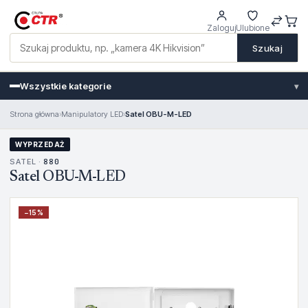
Zaloguj
Ulubione
Szukaj
Wszystkie kategorie
▾
Strona główna
›
Manipulatory LED
›
Satel OBU-M-LED
WYPRZEDAŻ
SATEL ·
880
Satel OBU-M-LED
−
15
%