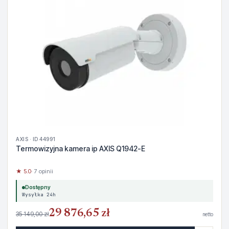
AXIS · ID 44991
Termowizyjna kamera ip AXIS Q1942-E
★ 5.0
· 7 opinii
Dostępny
Wysyłka 24h
29 876,65 zł
35 149,00 zł
netto