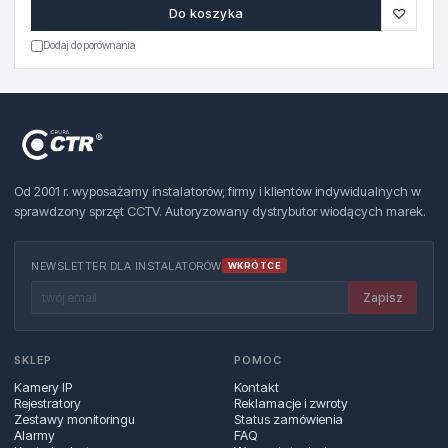
♡
Do koszyka
Dodaj do porównania
Od 2001 r. wyposażamy instalatorów, firmy i klientów indywidualnych w
sprawdzony sprzęt CCTV. Autoryzowany dystrybutor wiodących marek.
NEWSLETTER DLA INSTALATORÓW
WKRÓTCE
Zapisz
SKLEP
POMOC
Kamery IP
Kontakt
Rejestratory
Reklamacje i zwroty
Zestawy monitoringu
Status zamówienia
Alarmy
FAQ