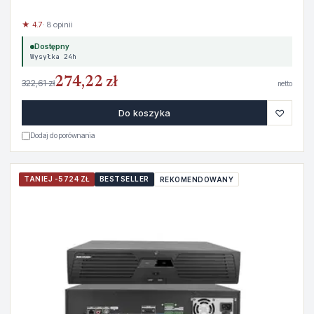
★ 4.7
· 8 opinii
Dostępny
Wysyłka 24h
274,22 zł
322,61 zł
netto
♡
Do koszyka
Dodaj do porównania
TANIEJ -5724 ZŁ
BESTSELLER
REKOMENDOWANY