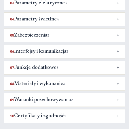
Parametry elektryczne
03
3
Parametry świetlne
04
4
Zabezpieczenia
05
3
Interfejsy i komunikacja
06
3
Funkcje dodatkowe
07
3
Materiały i wykonanie
08
3
Warunki przechowywania
09
2
Certyfikaty i zgodność
10
2