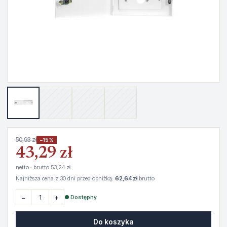
50,93 zł
−15%
43,29 zł
netto · brutto 53,24 zł
Najniższa cena z 30 dni przed obniżką:
62,64 zł
brutto
−
+
● Dostępny
Do koszyka