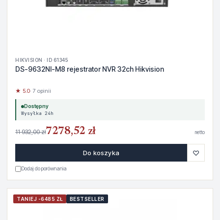
HIKVISION · ID 61345
DS-9632NI-M8 rejestrator NVR 32ch Hikvision
★ 5.0
· 7 opinii
Dostępny
Wysyłka 24h
7278,52 zł
11 932,00 zł
netto
♡
Do koszyka
Dodaj do porównania
TANIEJ -6485 ZŁ
BESTSELLER