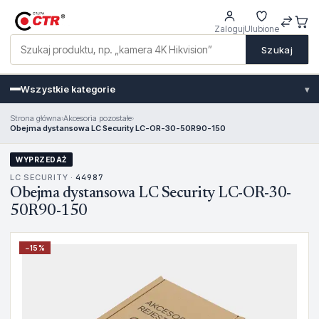
Zaloguj
Ulubione
Szukaj
Wszystkie kategorie
▾
Strona główna
›
Akcesoria pozostałe
›
Obejma dystansowa LC Security LC-OR-30-50R90-150
WYPRZEDAŻ
LC SECURITY ·
44987
Obejma dystansowa LC Security LC-OR-30-
50R90-150
−
15
%