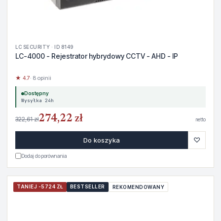
LC SECURITY · ID 8149
LC-4000 - Rejestrator hybrydowy CCTV - AHD - IP
★ 4.7
· 8 opinii
Dostępny
Wysyłka 24h
274,22 zł
322,61 zł
netto
♡
Do koszyka
Dodaj do porównania
TANIEJ -5724 ZŁ
BESTSELLER
REKOMENDOWANY