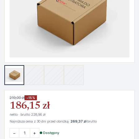
219,00 zł
−15%
186,15 zł
netto · brutto 228,96 zł
Najniższa cena z 30 dni przed obniżką:
269,37 zł
brutto
−
+
● Dostępny