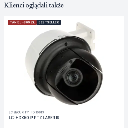
Klienci oglądali także
TANIEJ -809 ZŁ
BESTSELLER
LC SECURITY · ID 10613
LC-HDX50 IP PTZ LASER IR