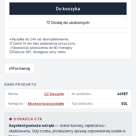
Do koszyka
♡ Dodaj do ulubionych
◐
Wysyłka do 24h od skompletowania.
↻
Zwrot 14 dni bez podawania przyczyny
✓
Gwarancja producenta do 60 miesięcy
▢
Faktura VAT, dostępne ceny netto
⇄
Porównaj
DANE PRODUKTU
Marka
LC Security
Nr produktu
44987
Kategoria
Akcesoria pozostałe
Typ produktu
EOL
◆ DORADCA CTR
Asystent pomoże od ręki
— dobór kamery, rejestratora i
okablowania. Gdy trzeba, przekażemy sprawę odpowiedniej osobie w