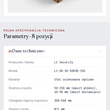
PEŁNA SPECYFIKACJA TECHNICZNA
Parametry · 8 pozycji
Dane techniczne
01
8
Producent / Marka
LC Security
Model
LC-OR-30-50R90-150
Materiał
Stal ocynkowana ogniowo
Średnica masztu
50-150 mm (maszt główny),
40-90 mm (maszt dostawiany)
Odległość między masztami
300-500 mm
Średnica śruby
Ø12 mm