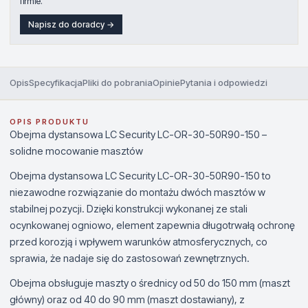
firmie.
Napisz do doradcy →
Opis
Specyfikacja
Pliki do pobrania
Opinie
Pytania i odpowiedzi
OPIS PRODUKTU
Obejma dystansowa LC Security LC-OR-30-50R90-150 –
solidne mocowanie masztów
Obejma dystansowa LC Security LC-OR-30-50R90-150 to
niezawodne rozwiązanie do montażu dwóch masztów w
stabilnej pozycji. Dzięki konstrukcji wykonanej ze stali
ocynkowanej ogniowo, element zapewnia długotrwałą ochronę
przed korozją i wpływem warunków atmosferycznych, co
sprawia, że nadaje się do zastosowań zewnętrznych.
Obejma obsługuje maszty o średnicy od 50 do 150 mm (maszt
główny) oraz od 40 do 90 mm (maszt dostawiany), z