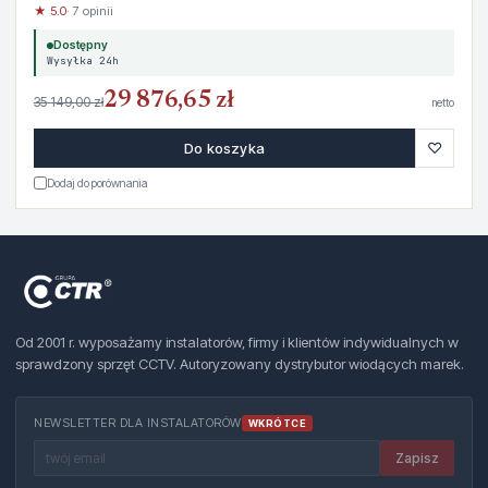
★ 5.0
· 7 opinii
Dostępny
Wysyłka 24h
29 876,65 zł
35 149,00 zł
netto
♡
Do koszyka
Dodaj do porównania
Od 2001 r. wyposażamy instalatorów, firmy i klientów indywidualnych w
sprawdzony sprzęt CCTV. Autoryzowany dystrybutor wiodących marek.
NEWSLETTER DLA INSTALATORÓW
WKRÓTCE
Zapisz