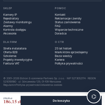
SKLEP
POMOC
Kamery IP
Kontakt
Rejestratory
Reklamacje i zwroty
Zestawy monitoringu
Status zamówienia
Alarmy
FAQ
Kontrola dostępu
Wsparcie techniczne
Akcesoria
Doradca
DLA FIRM
O CTR
Strefa instalatora
25 lat historii
Oferta B2B
Marki które sprzedajemy
Szkolenia
Baza wiedzy
Projekty inwestycyjne
Kariera
Faktura VAT
Polityka prywatności
© 2001–2026 Elctron E-commerce Partners Sp. z o.o. · NIP 5273052174 · REGON
525059580 · ul. Górczewska 129, 01‑109 Warszawa
Regulamin
Polityka prywatności
Ustawienia cookies
⌬
219,00 zł
Do koszyka
186,15 zł