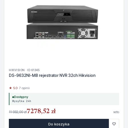
HIKVISION · ID 61345
DS-9632NI-M8 rejestrator NVR 32ch Hikvision
★ 5.0
· 7 opinii
Dostępny
Wysyłka 24h
7278,52 zł
11 932,00 zł
netto
♡
Do koszyka