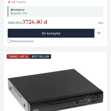
★ 5.0
· 9 opinii
Dostępny
Wysyłka 24h
3726,40 zł
4384,00 zł
netto
♡
Do koszyka
Dodaj do porównania
TANIEJ -60 ZŁ
BESTSELLER