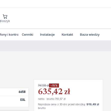
j
Koszyk
ny i kontrola dostepu
Cenniki
Instalacje
Kontakt
Baza wiedzy
747,55 zł
−15%
635,42 zł
6658
netto · brutto 781,57 zł
EOL
Najniższa cena z 30 dni przed obniżką:
919,49 zł
brutto