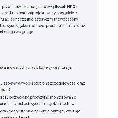
a, przedstawia kamerę sieciową
Bosch NPC-
 produkt został zaprojektowany specjalnie z
ferując jednocześnie estetyczny i nowoczesny
ie wysoką jakość obrazu, prostotę instalacji oraz
itoringu wizyjnego.
ansowanych funkcji, które gwarantują jej
u zapewnia wysoki stopień szczegółowości oraz
kseli).
obrazu pozwala na precyzyjne monitorowanie
onieczne jest uchwycenie szybkich ruchów.
grań bezpośrednio na karcie pamięci, oferując
howywaniu danych.