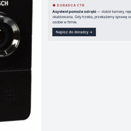
◆ DORADCA CTR
Asystent pomoże od ręki
— dobór kamery, rejes
okablowania. Gdy trzeba, przekażemy sprawę o
osobie w firmie.
Napisz do doradcy →