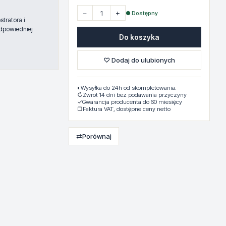
−
+
● Dostępny
tratora i
dpowiedniej
Do koszyka
♡ Dodaj do ulubionych
◐
Wysyłka do 24h od skompletowania.
↻
Zwrot 14 dni bez podawania przyczyny
✓
Gwarancja producenta do 60 miesięcy
▢
Faktura VAT, dostępne ceny netto
⇄
Porównaj