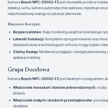
Kamera
Bosch NPC-20002-F2
jest niezwykle prosta w instal
detekcji ruchu, kamera automatycznie wykrywa i rejestruje wsz
natychmiastową reakcję na sytuacje alarmowe.
Kluczowe Korzyści:
Bezpieczeństwo
: Stały monitoring wnętrza minimalizuje r
Łatwość Instalacji
: Kompletne oprogramowanie oraz intuicy
doświadczenia w technologiach ochrony mogą szybko i łat
Zdalny Dostęp
: Możliwość podglądu i zarządzania kamerą
aplikacji mobilnej.
Grupa Docelowa
Kamera
Bosch NPC-20002-F2
jest idealnym rozwiązaniem dl
Właściciele mieszkań i domów jednorodzinnych
: osoby
bliskich.
Właściciele małych i średnich przedsiębiorstw
: poszuku
obiektów.