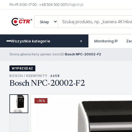
Pn–Pt 9:00–17:00 · +48 504 500 007
info@ctr.pl
Wszystkie kategorie
Monitoring IP
Ze
▾
Strona główna
›
Karty pamieci microSD
›
Bosch NPC-20002-F2
WYPRZEDAŻ
BOSCH / KEENFINITY ·
6658
Bosch NPC-20002-F2
−
15
%