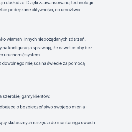
acji i obsłudze. Dzięki zaawansowanej technologii
elkie podejrzane aktywności, co umożliwia
yzyko włamań i innych niepożądanych zdarzeń.
jna konfiguracja sprawiają, że nawet osoby bez
wo uruchomić system.
 z dowolnego miejsca na świecie za pomocą
a szerokiej gamy klientów:
 dbające o bezpieczeństwo swojego mienia i
jący skutecznych narzędzi do monitoringu swoich