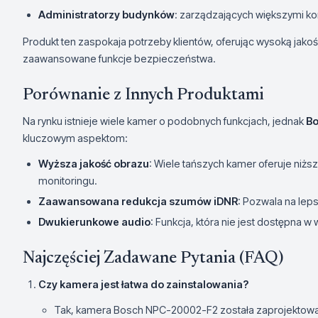
Administratorzy budynków
: zarządzających większymi k
Produkt ten zaspokaja potrzeby klientów, oferując wysoką jakość
zaawansowane funkcje bezpieczeństwa.
Porównanie z Innych Produktami
Na rynku istnieje wiele kamer o podobnych funkcjach, jednak
B
kluczowym aspektom:
Wyższa jakość obrazu
: Wiele tańszych kamer oferuje niżs
monitoringu.
Zaawansowana redukcja szumów iDNR
: Pozwala na lep
Dwukierunkowe audio
: Funkcja, która nie jest dostępna 
Najczęściej Zadawane Pytania (FAQ)
Czy kamera jest łatwa do zainstalowania?
Tak, kamera Bosch NPC-20002-F2 została zaprojektowana 