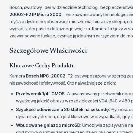
Bosch, światowy lider w dziedzinie technologii bezpieczeństw
20002-F2 IP Micro 2000
. Ten zaawansowany technologicznie
myślą o dyskretnej obserwacji mieszkania, biura czy sklepu, o
wygląd, który pasuje do każdego wnętrza. Kamera ta łączy w sob
zaawansowane funkcje, czyniąc ją idealnym narzędziem do mon
Szczegółowe Właściwości
Kluczowe Cechy Produktu
Kamera
Bosch NPC-20002-F2
jest wyposażona w szereg zaaw
niezawodność i efektywność. Oto najważniejsze z nich:
Przetwornik 1/4" CMOS
: Zaawansowany przetwornik obraz
wyjątkową jakość obrazu w rozdzielczości VGA (640 x 480 pi
Szybkość odświeżania 30 klatek na sekundę
: Płynność 
dynamicznych scen, co jest kluczowe w przypadkach, gdy k
Wbudowane gniazdo microSD
: Umożliwia zapisywanie na
dodatkową warstwę zabezpieczeń dzięki lokalnemu przec