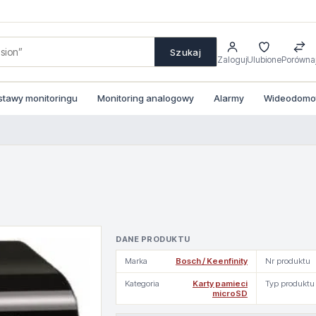
Szukaj
Zaloguj
Ulubione
Porówna
stawy monitoringu
Monitoring analogowy
Alarmy
Wideodomofo
DANE PRODUKTU
Marka
Bosch / Keenfinity
Nr produktu
Kategoria
Karty pamieci
Typ produktu
microSD