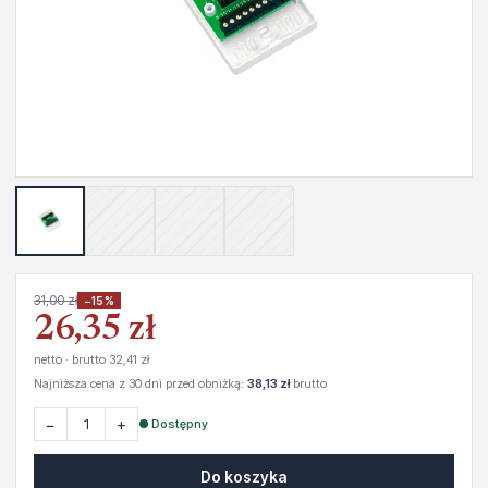
31,00 zł
−15%
26,35 zł
netto · brutto 32,41 zł
Najniższa cena z 30 dni przed obniżką:
38,13 zł
brutto
−
+
● Dostępny
Do koszyka