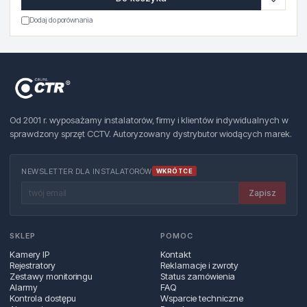
Dodaj do porównania
Od 2001 r. wyposażamy instalatorów, firmy i klientów indywidualnych w
sprawdzony sprzęt CCTV. Autoryzowany dystrybutor wiodących marek.
NEWSLETTER DLA INSTALATORÓW
WKRÓTCE
Zapisz
SKLEP
POMOC
Kamery IP
Kontakt
Rejestratory
Reklamacje i zwroty
Zestawy monitoringu
Status zamówienia
Alarmy
FAQ
Kontrola dostępu
Wsparcie techniczne