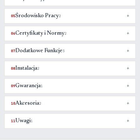
Środowisko Pracy
05
2
Certyfikaty i Normy
06
2
Dodatkowe Funkcje
07
3
Instalacja
08
2
Gwarancja
09
1
Akcesoria
10
2
Uwagi
11
1