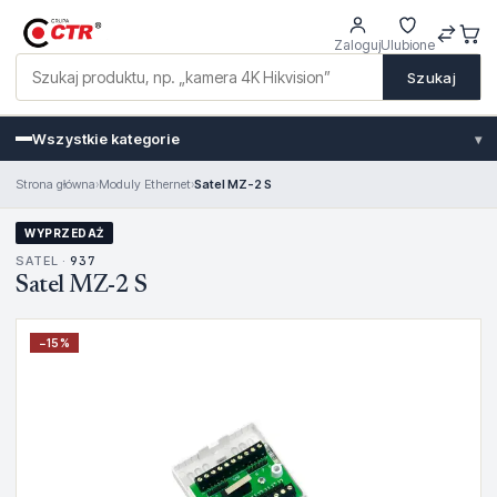
Zaloguj
Ulubione
Szukaj
Wszystkie kategorie
▾
Strona główna
›
Moduly Ethernet
›
Satel MZ-2 S
WYPRZEDAŻ
SATEL ·
937
Satel MZ-2 S
−
15
%