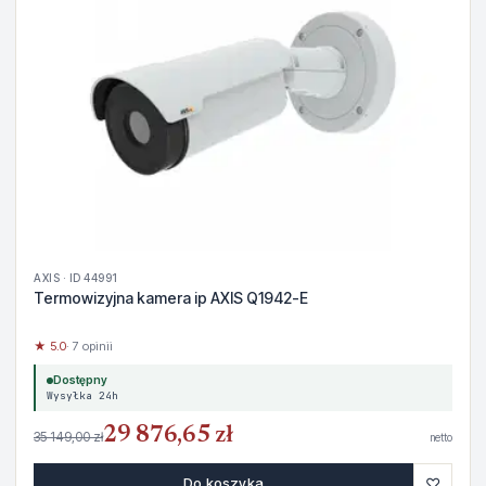
AXIS · ID 44991
Termowizyjna kamera ip AXIS Q1942-E
★ 5.0
· 7 opinii
Dostępny
Wysyłka 24h
29 876,65 zł
35 149,00 zł
netto
♡
Do koszyka