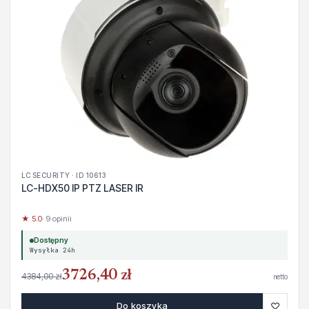
LC SECURITY · ID 10613
LC-HDX50 IP PTZ LASER IR
★ 5.0
· 9 opinii
Dostępny
Wysyłka 24h
3726,40 zł
4384,00 zł
netto
♡
Do koszyka