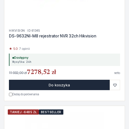
HIKVISION · ID 61345
DS-9632NI-M8 rejestrator NVR 32ch Hikvision
★ 5.0
· 7 opinii
Dostępny
Wysyłka 24h
7278,52 zł
11 932,00 zł
netto
♡
Do koszyka
Dodaj do porównania
TANIEJ -6485 ZŁ
BESTSELLER