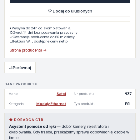
♡ Dodaj do ulubionych
◐
Wysyłka do 24h od skompletowania.
↻
Zwrot 14 dni bez podawania przyczyny
✓
Gwarancja producenta do 60 miesięcy
▢
Faktura VAT, dostępne ceny netto
Strona producenta →
⇄
Porównaj
DANE PRODUKTU
Marka
Satel
Nr produktu
937
Kategoria
Moduly Ethernet
Typ produktu
EOL
◆ DORADCA CTR
Asystent pomoże od ręki
— dobór kamery, rejestratora i
okablowania. Gdy trzeba, przekażemy sprawę odpowiedniej osobie w
firmie.