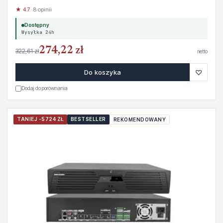
★ 4.7
· 8 opinii
Dostępny
Wysyłka 24h
274,22 zł
322,61 zł
netto
♡
Do koszyka
Dodaj do porównania
TANIEJ -5724 ZŁ
BESTSELLER
REKOMENDOWANY