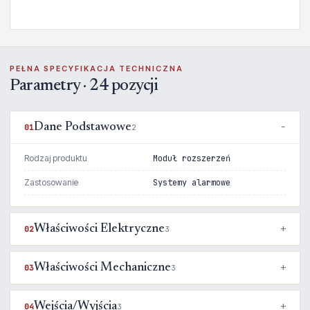
PEŁNA SPECYFIKACJA TECHNICZNA
Parametry · 24 pozycji
Dane Podstawowe
01
2
Rodzaj produktu
Moduł rozszerzeń
Zastosowanie
Systemy alarmowe
Właściwości Elektryczne
02
3
Właściwości Mechaniczne
03
3
Wejścia/Wyjścia
04
3