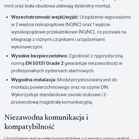
mm) oraz biała obudowa ułatwiają dyskretny montaż.
Wszechstronność wejść/wyjść:
Urządzenie wyposażono
w 2 wejścia niskoprądowe (NO/NC) oraz 1 wyjście
wysokoprądowe przekaźnikowe (NO/NC), co pozwala na
integrację z różnymi czujnikami i urządzeniami
wykonawczymi.
Wysokie bezpieczeństwo:
Zgodność z rygorystyczną
normą
EN 50131 Grade 2
gwarantuje niezawodność w
profesjonalnych systemach alarmowych.
Wygodna instalacja:
Moduł przystosowany jest do
montażu powierzchniowego oraz na szynie DIN.
Wykorzystuje standardowe zaciski śrubowe i 2-
przewodową magistralę komunikacyjną.
Niezawodna komunikacja i
kompatybilność
Urządzenie jest w pełni kompatybilne z szeroką gamą central