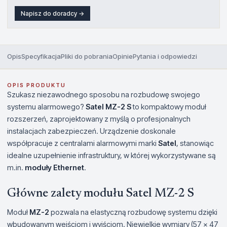
Napisz do doradcy →
Opis
Specyfikacja
Pliki do pobrania
Opinie
Pytania i odpowiedzi
OPIS PRODUKTU
Szukasz niezawodnego sposobu na rozbudowę swojego
systemu alarmowego?
Satel MZ-2 S
to kompaktowy moduł
rozszerzeń, zaprojektowany z myślą o profesjonalnych
instalacjach zabezpieczeń. Urządzenie doskonale
współpracuje z centralami alarmowymi marki
Satel
, stanowiąc
idealne uzupełnienie infrastruktury, w której wykorzystywane są
m.in.
moduły Ethernet
.
Główne zalety modułu Satel MZ-2 S
Moduł
MZ-2
pozwala na elastyczną rozbudowę systemu dzięki
wbudowanym wejściom i wyjściom. Niewielkie wymiary (57 x 47