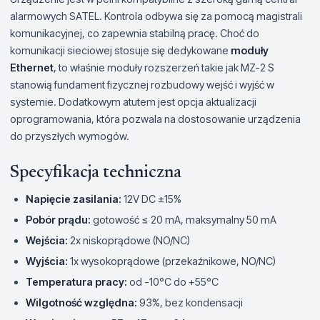
alarmowych SATEL. Kontrola odbywa się za pomocą magistrali
komunikacyjnej, co zapewnia stabilną pracę. Choć do
komunikacji sieciowej stosuje się dedykowane
moduły
Ethernet
, to właśnie moduły rozszerzeń takie jak MZ-2 S
stanowią fundament fizycznej rozbudowy wejść i wyjść w
systemie. Dodatkowym atutem jest opcja aktualizacji
oprogramowania, która pozwala na dostosowanie urządzenia
do przyszłych wymogów.
Specyfikacja techniczna
Napięcie zasilania:
12V DC ±15%
Pobór prądu:
gotowość ≤ 20 mA, maksymalny 50 mA
Wejścia:
2x niskoprądowe (NO/NC)
Wyjścia:
1x wysokoprądowe (przekaźnikowe, NO/NC)
Temperatura pracy:
od -10°C do +55°C
Wilgotność względna:
93%, bez kondensacji