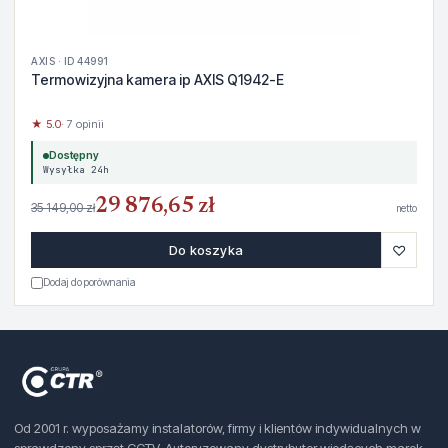
AXIS · ID 44991
Termowizyjna kamera ip AXIS Q1942-E
★ 5.0
· 7 opinii
Dostępny
Wysyłka 24h
29 876,65 zł
35 149,00 zł
netto
♡
Do koszyka
Dodaj do porównania
Od 2001 r. wyposażamy instalatorów, firmy i klientów indywidualnych w