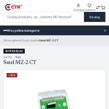
Zaloguj
Ulubione
Szukaj
Wszystkie kategorie
▾
Strona główna
›
Czujki dualne
›
Satel MZ-2 CT
WYPRZEDAŻ
SATEL ·
941
Satel MZ-2 CT
−
15
%