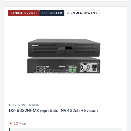
TANIEJ -5724 ZŁ
BESTSELLER
REKOMENDOWANY
HIKVISION · ID 61345
DS-9632NI-M8 rejestrator NVR 32ch Hikvision
★ 5.0
· 7 opinii