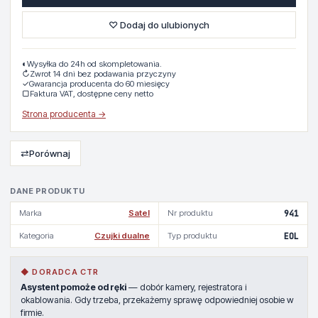
♡ Dodaj do ulubionych
◐
Wysyłka do 24h od skompletowania.
↻
Zwrot 14 dni bez podawania przyczyny
✓
Gwarancja producenta do 60 miesięcy
▢
Faktura VAT, dostępne ceny netto
Strona producenta →
⇄
Porównaj
DANE PRODUKTU
Marka
Satel
Nr produktu
941
Kategoria
Czujki dualne
Typ produktu
EOL
◆ DORADCA CTR
Asystent pomoże od ręki
— dobór kamery, rejestratora i
okablowania. Gdy trzeba, przekażemy sprawę odpowiedniej osobie w
firmie.