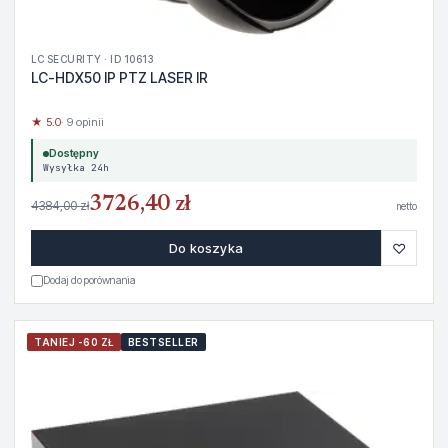
LC SECURITY · ID 10613
LC-HDX50 IP PTZ LASER IR
★ 5.0
· 9 opinii
Dostępny
Wysyłka 24h
3726,40 zł
4384,00 zł
netto
♡
Do koszyka
Dodaj do porównania
TANIEJ -60 ZŁ
BESTSELLER