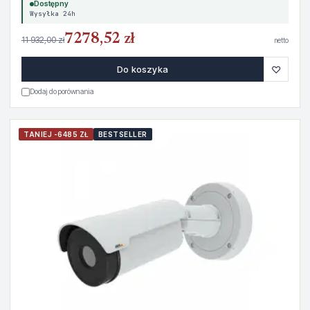
Dostępny
Wysyłka 24h
7278,52 zł
11 932,00 zł
netto
♡
Do koszyka
Dodaj do porównania
TANIEJ -6485 ZŁ
BESTSELLER