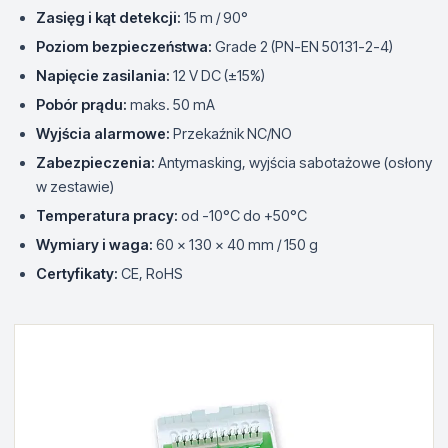
Zasięg i kąt detekcji:
15 m / 90°
Poziom bezpieczeństwa:
Grade 2 (PN-EN 50131-2-4)
Napięcie zasilania:
12 V DC (±15%)
Pobór prądu:
maks. 50 mA
Wyjścia alarmowe:
Przekaźnik NC/NO
Zabezpieczenia:
Antymasking, wyjścia sabotażowe (osłony
w zestawie)
Temperatura pracy:
od -10°C do +50°C
Wymiary i waga:
60 x 130 x 40 mm / 150 g
Certyfikaty:
CE, RoHS