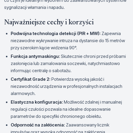
co czyni je idealnym wyborem do zaawansowanych systemów
sygnalizacji włamania i napadu.
Najważniejsze cechy i korzyści
Podwójna technologia detekcji (PIR + MW):
Zapewnia
niezawodne wykrywanie intruza na dystansie do 15 metrów
przy szerokim kącie widzenia 90°.
Funkcja antymaskingu:
Skutecznie chroni przed próbami
zasłonięcia lub zamalowania soczewki, natychmiastowo
informując centralę o sabotażu.
Certyfikat Grade 2:
Potwierdza wysoką jakość i
niezawodność urządzenia w profesjonalnych instalacjach
alarmowych.
Elastyczna konfiguracja:
Możliwość zdalnej i manualnej
regulacji czułości pozwala na idealne dopasowanie
parametrów do specyfiki chronionego obiektu.
Odporność na zakłócenia:
Zaawansowany licznik
impulsów oraz wysoka odporność na zakłócenia