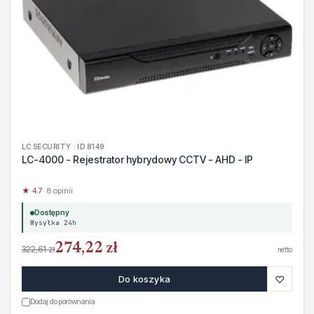
LC SECURITY · ID 8149
LC-4000 - Rejestrator hybrydowy CCTV - AHD - IP
★ 4.7
· 8 opinii
Dostępny
Wysyłka 24h
274,22 zł
322,61 zł
netto
♡
Do koszyka
Dodaj do porównania