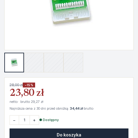
28,00 zł
−15%
23,80 zł
netto · brutto 29,27 zł
Najniższa cena z 30 dni przed obniżką:
34,44 zł
brutto
−
+
● Dostępny
Do koszyka