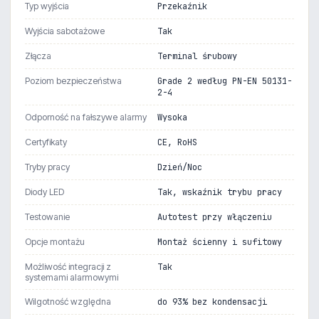
Typ wyjścia
Przekaźnik
Wyjścia sabotażowe
Tak
Złącza
Terminal śrubowy
Poziom bezpieczeństwa
Grade 2 według PN-EN 50131-
2-4
Odporność na fałszywe alarmy
Wysoka
Certyfikaty
CE, RoHS
Tryby pracy
Dzień/Noc
Diody LED
Tak, wskaźnik trybu pracy
Testowanie
Autotest przy włączeniu
Opcje montażu
Montaż ścienny i sufitowy
Możliwość integracji z
Tak
systemami alarmowymi
Wilgotność względna
do 93% bez kondensacji