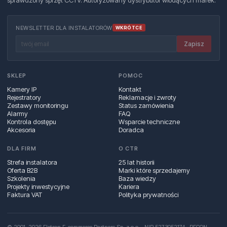
sprawdzony sprzęt CCTV. Autoryzowany dystrybutor wiodących marek.
NEWSLETTER DLA INSTALATORÓW
WKRÓTCE
Zapisz
SKLEP
POMOC
Kamery IP
Kontakt
Rejestratory
Reklamacje i zwroty
Zestawy monitoringu
Status zamówienia
Alarmy
FAQ
Kontrola dostępu
Wsparcie techniczne
Akcesoria
Doradca
DLA FIRM
O CTR
Strefa instalatora
25 lat historii
Oferta B2B
Marki które sprzedajemy
Szkolenia
Baza wiedzy
Projekty inwestycyjne
Kariera
Faktura VAT
Polityka prywatności