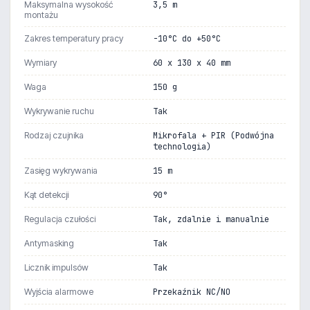
Maksymalna wysokość
3,5 m
montażu
Zakres temperatury pracy
-10°C do +50°C
Wymiary
60 x 130 x 40 mm
Waga
150 g
Wykrywanie ruchu
Tak
Rodzaj czujnika
Mikrofala + PIR (Podwójna
technologia)
Zasięg wykrywania
15 m
Kąt detekcji
90°
Regulacja czułości
Tak, zdalnie i manualnie
Antymasking
Tak
Licznik impulsów
Tak
Wyjścia alarmowe
Przekaźnik NC/NO