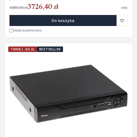
3726,40 zł
4384,00 zł
netto
♡
Do koszyka
Dodaj do porównania
TANIEJ -60 ZŁ
BESTSELLER