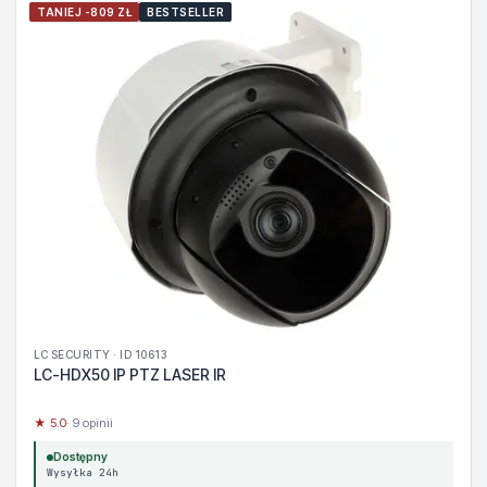
TANIEJ -809 ZŁ
BESTSELLER
LC SECURITY · ID 10613
LC-HDX50 IP PTZ LASER IR
★ 5.0
· 9 opinii
Dostępny
Wysyłka 24h