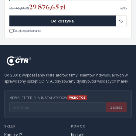
29 876,65 zł
35 149,00 zł
netto
♡
Do koszyka
Dodaj do porównania
Od 2001 r. wyposażamy instalatorów, firmy i klientów indywidualnych w
sprawdzony sprzęt CCTV. Autoryzowany dystrybutor wiodących marek.
NEWSLETTER DLA INSTALATORÓW
WKRÓTCE
Zapisz
SKLEP
POMOC
Kamery IP
Kontakt