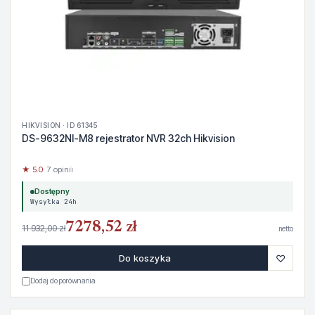
HIKVISION · ID 61345
DS-9632NI-M8 rejestrator NVR 32ch Hikvision
★ 5.0
· 7 opinii
Dostępny
Wysyłka 24h
7278,52 zł
11 932,00 zł
netto
♡
Do koszyka
Dodaj do porównania