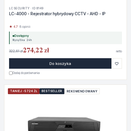
LC SECURITY · ID 8149
LC-4000 - Rejestrator hybrydowy CCTV - AHD - IP
★ 4.7
· 8 opinii
Dostępny
Wysyłka 24h
274,22 zł
322,61 zł
netto
♡
Do koszyka
Dodaj do porównania
TANIEJ -5724 ZŁ
BESTSELLER
REKOMENDOWANY