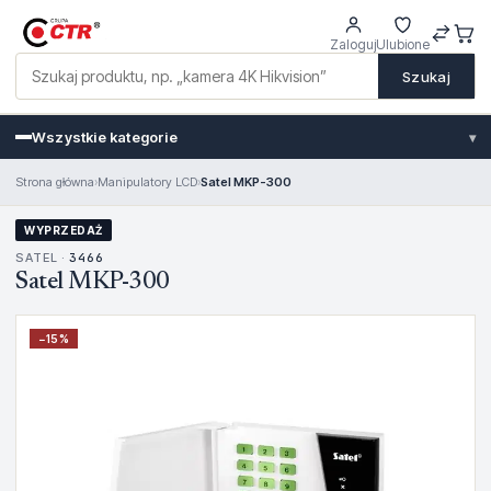
Zaloguj
Ulubione
Szukaj
Wszystkie kategorie
▾
Strona główna
›
Manipulatory LCD
›
Satel MKP-300
WYPRZEDAŻ
SATEL ·
3466
Satel MKP-300
−
15
%