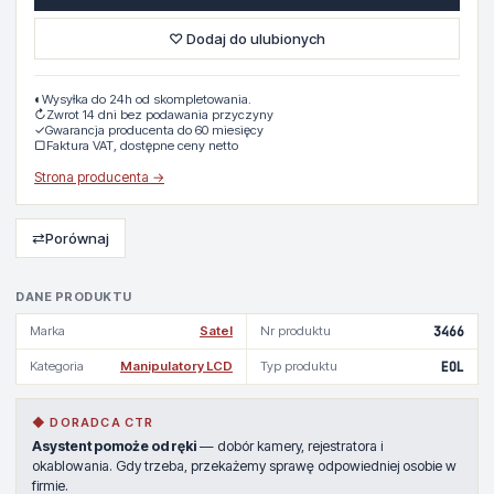
♡ Dodaj do ulubionych
◐
Wysyłka do 24h od skompletowania.
↻
Zwrot 14 dni bez podawania przyczyny
✓
Gwarancja producenta do 60 miesięcy
▢
Faktura VAT, dostępne ceny netto
Strona producenta →
⇄
Porównaj
DANE PRODUKTU
Marka
Satel
Nr produktu
3466
Kategoria
Manipulatory LCD
Typ produktu
EOL
◆ DORADCA CTR
Asystent pomoże od ręki
— dobór kamery, rejestratora i
okablowania. Gdy trzeba, przekażemy sprawę odpowiedniej osobie w
firmie.