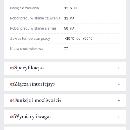
Napięcie zasilania
12 V DC
Pobór prądu w stanie czuwania
12 mA
Pobór prądu w stanie alarmu
50 mA
Zakres temperatur pracy
-10°C do +55°C
Klasa środowiskowa
II
Specyfikacja
02
5
Złącza i interfejsy
03
3
Funkcje i możliwości
04
4
Wymiary i waga
05
2