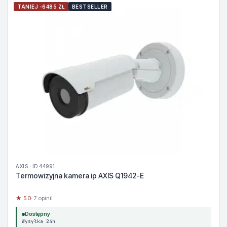
TANIEJ -6485 ZŁ
BESTSELLER
AXIS · ID 44991
Termowizyjna kamera ip AXIS Q1942-E
★ 5.0
· 7 opinii
Dostępny
Wysyłka 24h