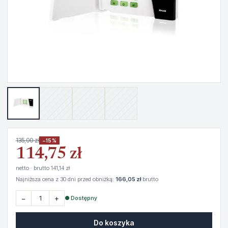
135,00 zł
−15%
114,75 zł
netto · brutto 141,14 zł
Najniższa cena z 30 dni przed obniżką:
166,05 zł
brutto
−
+
● Dostępny
Do koszyka