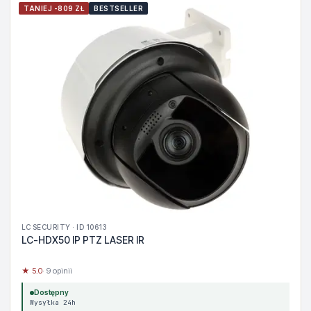
TANIEJ -809 ZŁ
BESTSELLER
LC SECURITY · ID 10613
LC-HDX50 IP PTZ LASER IR
★ 5.0
· 9 opinii
Dostępny
Wysyłka 24h