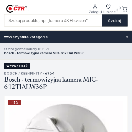
Zaloguj
Ulubione
Szukaj
Wszystkie kategorie
▾
Strona główna
›
Kamery IP PTZ
›
Bosch - termowizyjna kamera MIC-612TIALW36P
WYPRZEDAŻ
BOSCH / KEENFINITY ·
6734
Bosch - termowizyjna kamera MIC-
612TIALW36P
−
15
%