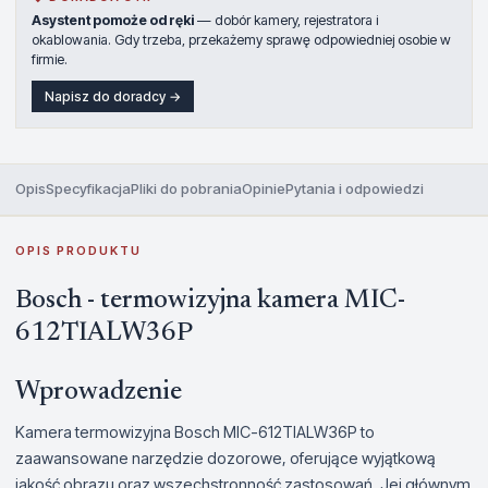
Asystent pomoże od ręki
— dobór kamery, rejestratora i
okablowania. Gdy trzeba, przekażemy sprawę odpowiedniej osobie w
firmie.
Napisz do doradcy →
Opis
Specyfikacja
Pliki do pobrania
Opinie
Pytania i odpowiedzi
OPIS PRODUKTU
Bosch - termowizyjna kamera MIC-
612TIALW36P
Wprowadzenie
Kamera termowizyjna Bosch MIC-612TIALW36P to
zaawansowane narzędzie dozorowe, oferujące wyjątkową
jakość obrazu oraz wszechstronność zastosowań. Jej głównym