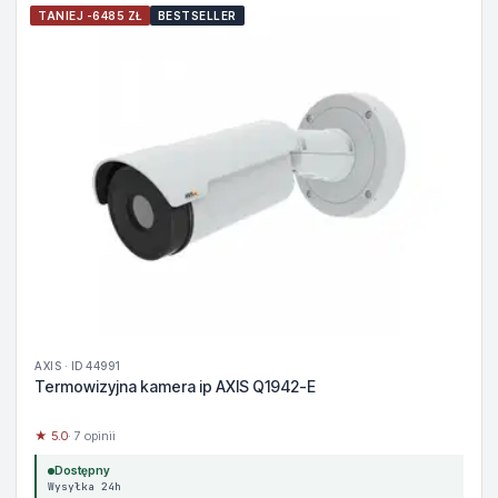
TANIEJ -6485 ZŁ
BESTSELLER
AXIS · ID 44991
Termowizyjna kamera ip AXIS Q1942-E
★ 5.0
· 7 opinii
Dostępny
Wysyłka 24h