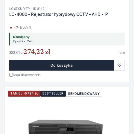
LC SECURITY · ID 8149
LC-4000 - Rejestrator hybrydowy CCTV - AHD - IP
★ 4.7
· 8 opinii
Dostępny
Wysyłka 24h
274,22 zł
322,61 zł
netto
♡
Do koszyka
Dodaj do porównania
TANIEJ -5724 ZŁ
BESTSELLER
REKOMENDOWANY