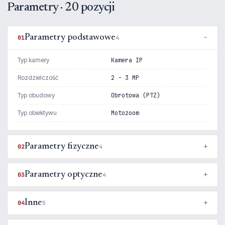
Parametry · 20 pozycji
Parametry podstawowe
01
4
Typ kamery
Kamera IP
Rozdzielczość
2 - 3 MP
Typ obudowy
Obrotowa (PTZ)
Typ obiektywu
Motozoom
Parametry fizyczne
02
4
Parametry optyczne
03
4
Inne
04
5