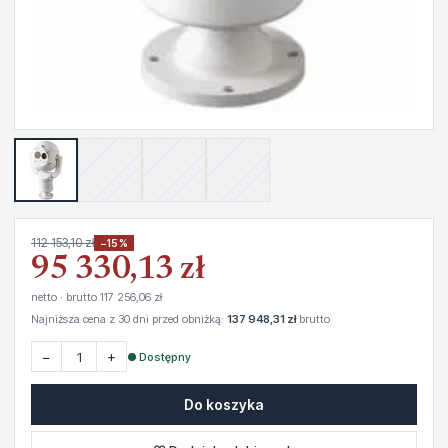
112 153,10 zł
−15%
95 330,13 zł
netto · brutto 117 256,06 zł
Najniższa cena z 30 dni przed obniżką:
137 948,31 zł
brutto
−
+
● Dostępny
Do koszyka