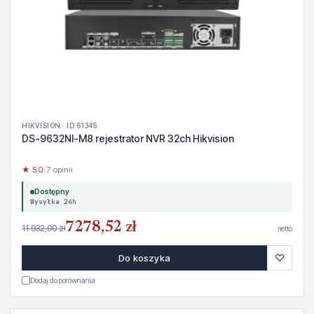
HIKVISION · ID 61345
DS-9632NI-M8 rejestrator NVR 32ch Hikvision
★ 5.0
· 7 opinii
Dostępny
Wysyłka 24h
7278,52 zł
11 932,00 zł
netto
♡
Do koszyka
Dodaj do porównania