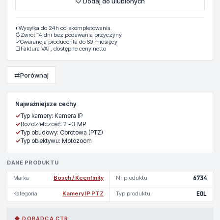
♡ Dodaj do ulubionych
◐
Wysyłka do 24h od skompletowania.
↻
Zwrot 14 dni bez podawania przyczyny
✓
Gwarancja producenta do 60 miesięcy
▢
Faktura VAT, dostępne ceny netto
⇄
Porównaj
Najważniejsze cechy
✓
Typ kamery: Kamera IP
✓
Rozdzielczość: 2 - 3 MP
✓
Typ obudowy: Obrotowa (PTZ)
✓
Typ obiektywu: Motozoom
DANE PRODUKTU
Marka
Bosch / Keenfinity
Nr produktu
6734
Kategoria
Kamery IP PTZ
Typ produktu
EOL
◆ DORADCA CTR