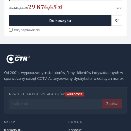
29 876,65 zł
35 149,00 zł
netto
♡
Do koszyka
Dodaj do porównania
Od 2001 r. wyposażamy instalatorów, firmy i klientów indywidualnych w
sprawdzony sprzęt CCTV. Autoryzowany dystrybutor wiodących marek.
NEWSLETTER DLA INSTALATORÓW
WKRÓTCE
Zapisz
SKLEP
POMOC
Kamery IP
Kontakt