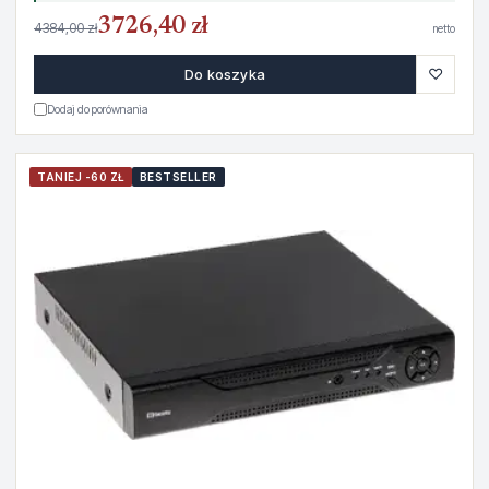
3726,40 zł
4384,00 zł
netto
♡
Do koszyka
Dodaj do porównania
TANIEJ -60 ZŁ
BESTSELLER