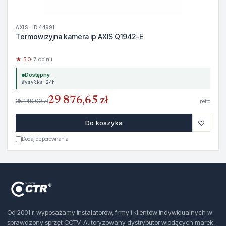
AXIS · ID 44991
Termowizyjna kamera ip AXIS Q1942-E
★ 5.0
· 7 opinii
Dostępny
Wysyłka 24h
29 876,65 zł
35 149,00 zł
netto
♡
Do koszyka
Dodaj do porównania
Od 2001 r. wyposażamy instalatorów, firmy i klientów indywidualnych w
sprawdzony sprzęt CCTV. Autoryzowany dystrybutor wiodących marek.