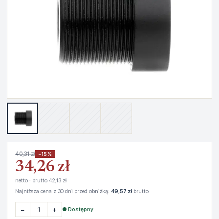
40,31 zł
−15%
34,26 zł
netto · brutto 42,13 zł
Najniższa cena z 30 dni przed obniżką:
49,57 zł
brutto
−
+
● Dostępny