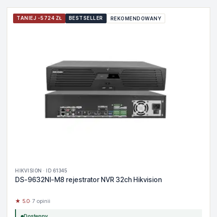
TANIEJ -5724 ZŁ
BESTSELLER
REKOMENDOWANY
HIKVISION · ID 61345
DS-9632NI-M8 rejestrator NVR 32ch Hikvision
★ 5.0
· 7 opinii
Dostępny