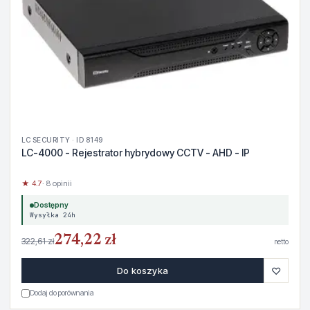
LC SECURITY · ID 8149
LC-4000 - Rejestrator hybrydowy CCTV - AHD - IP
★ 4.7
· 8 opinii
Dostępny
Wysyłka 24h
274,22 zł
322,61 zł
netto
♡
Do koszyka
Dodaj do porównania