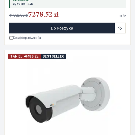
Wysyłka 24h
7278,52 zł
11 932,00 zł
netto
♡
Do koszyka
Dodaj do porównania
TANIEJ -6485 ZŁ
BESTSELLER