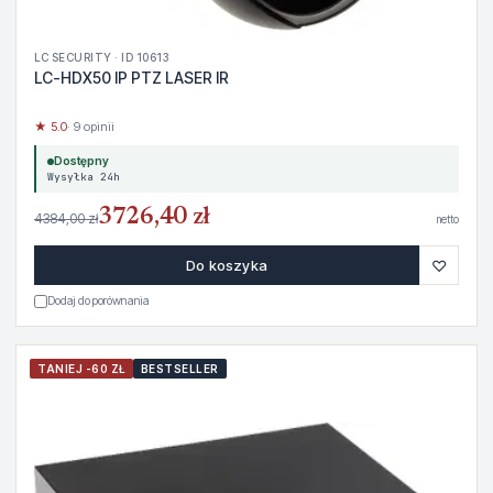
LC SECURITY · ID 10613
LC-HDX50 IP PTZ LASER IR
★ 5.0
· 9 opinii
Dostępny
Wysyłka 24h
3726,40 zł
4384,00 zł
netto
♡
Do koszyka
Dodaj do porównania
TANIEJ -60 ZŁ
BESTSELLER