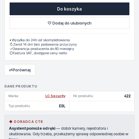
Do koszyka
♡ Dodaj do ulubionych
◐
Wysyłka do 24h od skompletowania.
↻
Zwrot 14 dni bez podawania przyczyny
✓
Gwarancja producenta do 60 miesięcy
▢
Faktura VAT, dostępne ceny netto
⇄
Porównaj
DANE PRODUKTU
Marka
LC Security
Nr produktu
422
Typ produktu
EOL
◆ DORADCA CTR
Asystent pomoże od ręki
— dobór kamery, rejestratora i
okablowania. Gdy trzeba, przekażemy sprawę odpowiedniej osobie w