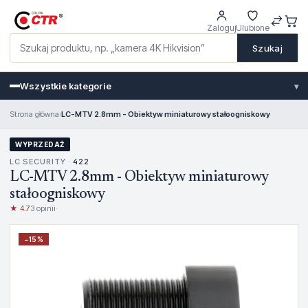
Zaloguj
Ulubione
Szukaj
Wszystkie kategorie
▾
Strona główna
›
LC-MTV 2.8mm - Obiektyw miniaturowy stałoogniskowy
WYPRZEDAŻ
LC SECURITY ·
422
LC-MTV 2.8mm - Obiektyw miniaturowy
stałoogniskowy
★ 4.7
3 opinii
·
−
15
%