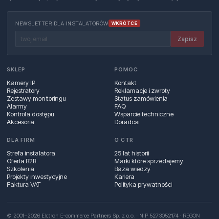
NEWSLETTER DLA INSTALATORÓW
WKRÓTCE
Zapisz
SKLEP
POMOC
Kamery IP
Kontakt
Rejestratory
Reklamacje i zwroty
Zestawy monitoringu
Status zamówienia
Alarmy
FAQ
Kontrola dostępu
Wsparcie techniczne
Akcesoria
Doradca
DLA FIRM
O CTR
Strefa instalatora
25 lat historii
Oferta B2B
Marki które sprzedajemy
Szkolenia
Baza wiedzy
Projekty inwestycyjne
Kariera
Faktura VAT
Polityka prywatności
© 2001–2026 Elctron E-commerce Partners Sp. z o.o. · NIP 5273052174 · REGON