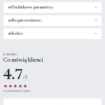
Dodatkowe parametry
03
4
Bezpieczeństwo
04
3
Kolor
05
1
3 OPINII
Co mówią klienci
4.7
/5
★★★★★
na podstawie 3 opinii