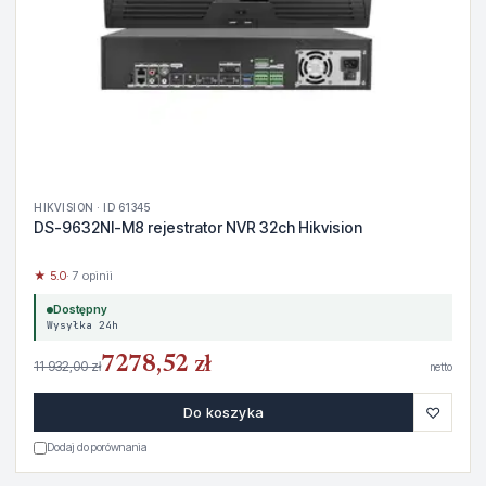
HIKVISION · ID 61345
DS-9632NI-M8 rejestrator NVR 32ch Hikvision
★ 5.0
· 7 opinii
Dostępny
Wysyłka 24h
7278,52 zł
11 932,00 zł
netto
♡
Do koszyka
Dodaj do porównania