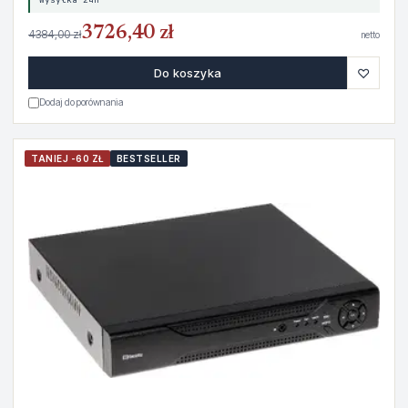
3726,40 zł
4384,00 zł
netto
♡
Do koszyka
Dodaj do porównania
TANIEJ -60 ZŁ
BESTSELLER