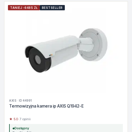
TANIEJ -6485 ZŁ
BESTSELLER
AXIS · ID 44991
Termowizyjna kamera ip AXIS Q1942-E
★ 5.0
· 7 opinii
Dostępny