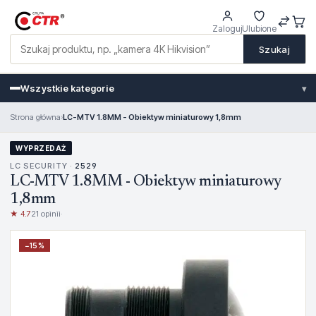
Zaloguj
Ulubione
Szukaj
Wszystkie kategorie
▾
Strona główna
›
LC-MTV 1.8MM - Obiektyw miniaturowy 1,8mm
WYPRZEDAŻ
LC SECURITY ·
2529
LC-MTV 1.8MM - Obiektyw miniaturowy
1,8mm
★ 4.7
21 opinii
·
−
15
%