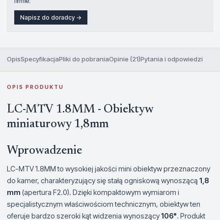
firmie.
Napisz do doradcy →
Opis
Specyfikacja
Pliki do pobrania
Opinie (21)
Pytania i odpowiedzi
OPIS PRODUKTU
LC-MTV 1.8MM - Obiektyw
miniaturowy 1,8mm
Wprowadzenie
LC-MTV 1.8MM to wysokiej jakości mini obiektyw przeznaczony
do kamer, charakteryzujący się stałą ogniskową wynoszącą
1,8
mm
(apertura F2.0). Dzięki kompaktowym wymiarom i
specjalistycznym właściwościom technicznym, obiektyw ten
oferuje bardzo szeroki kąt widzenia wynoszący
106°
. Produkt