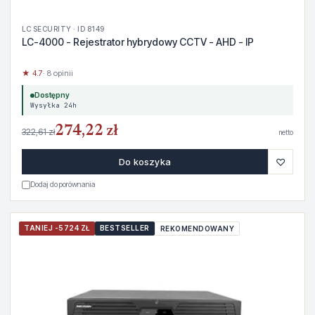
LC SECURITY · ID 8149
LC-4000 - Rejestrator hybrydowy CCTV - AHD - IP
★ 4.7
· 8 opinii
Dostępny
Wysyłka 24h
274,22 zł
322,61 zł
netto
♡
Do koszyka
Dodaj do porównania
TANIEJ -5724 ZŁ
BESTSELLER
REKOMENDOWANY