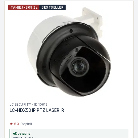
TANIEJ -809 ZŁ
BESTSELLER
LC SECURITY · ID 10613
LC-HDX50 IP PTZ LASER IR
★ 5.0
· 9 opinii
Dostępny
Wysyłka 24h