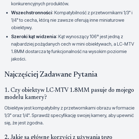
konkurencyjnych produktów.
Wszechstronności
: Kompatybilność z przetwornikami 1/3" i
1/4" to cecha, którą nie zawsze oferują inne miniaturowe
obiektywy.
Szeroki kąt widzenia
: Kąt wynoszący 106° jest jedną z
najbardziej pożądanych cech w mini obiektywach, a LC-MTV
1.8MM dostarcza tę funkcjonalność na wysokim poziomie
jakości.
Najczęściej Zadawane Pytania
1. Czy obiektyw LC-MTV 1.8MM pasuje do mojego
modelu kamery?
Obiektyw jest kompatybilny z przetwornikami obrazu w formacie
1/3" oraz 1/4". Sprawdź specyfikację swojej kamery, aby upewnić
się, że jest zgodna.
2. Jakie są główne korzyści z używania tego