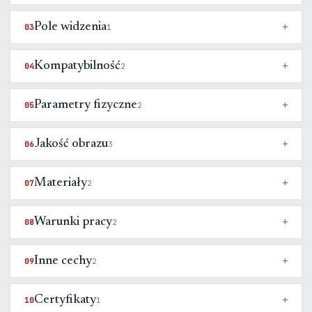
Pole widzenia
03
1
Kompatybilność
04
2
Parametry fizyczne
05
2
Jakość obrazu
06
3
Materiały
07
2
Warunki pracy
08
2
Inne cechy
09
2
Certyfikaty
10
1