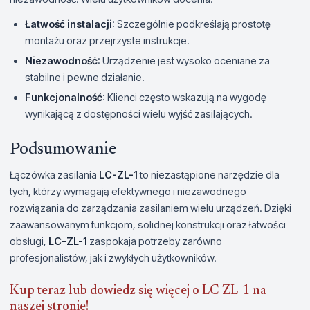
Łatwość instalacji
: Szczególnie podkreślają prostotę
montażu oraz przejrzyste instrukcje.
Niezawodność
: Urządzenie jest wysoko oceniane za
stabilne i pewne działanie.
Funkcjonalność
: Klienci często wskazują na wygodę
wynikającą z dostępności wielu wyjść zasilających.
Podsumowanie
Łączówka zasilania
LC-ZL-1
to niezastąpione narzędzie dla
tych, którzy wymagają efektywnego i niezawodnego
rozwiązania do zarządzania zasilaniem wielu urządzeń. Dzięki
zaawansowanym funkcjom, solidnej konstrukcji oraz łatwości
obsługi,
LC-ZL-1
zaspokaja potrzeby zarówno
profesjonalistów, jak i zwykłych użytkowników.
Kup teraz lub dowiedz się więcej o LC-ZL-1 na
naszej stronie!