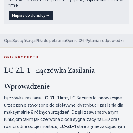
firmie.
Napisz do doradcy →
Opis
Specyfikacja
Pliki do pobrania
Opinie (26)
Pytania i odpowiedzi
OPIS PRODUKTU
LC-ZL-1 - Łączówka Zasilania
Wprowadzenie
Łączówka zasilania
LC-ZL-1
firmy LC Security to innowacyjne
urządzenie stworzone do efektywnej dystrybucji zasilania dla
maksymalnie 8 różnych urządzeń. Dzięki zaawansowanym
funkcjom takim jak czerwona dioda sygnalizacyjna LED oraz
różnorodne opcje montażu,
LC-ZL-1
staje się niezastąpionym