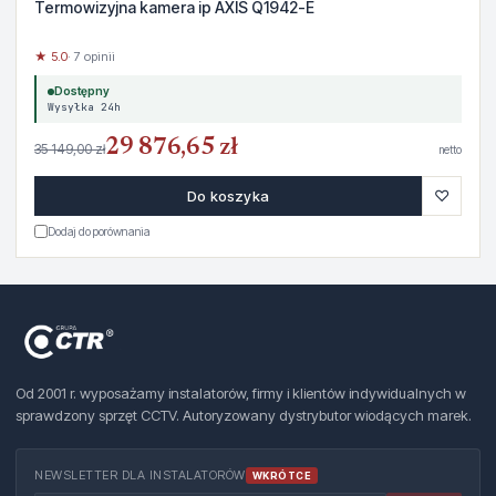
Termowizyjna kamera ip AXIS Q1942-E
★ 5.0
· 7 opinii
Dostępny
Wysyłka 24h
29 876,65 zł
35 149,00 zł
netto
♡
Do koszyka
Dodaj do porównania
Od 2001 r. wyposażamy instalatorów, firmy i klientów indywidualnych w
sprawdzony sprzęt CCTV. Autoryzowany dystrybutor wiodących marek.
NEWSLETTER DLA INSTALATORÓW
WKRÓTCE