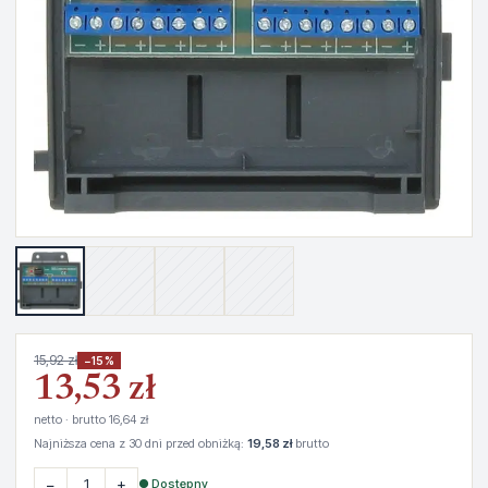
15,92 zł
−15%
13,53 zł
netto · brutto 16,64 zł
Najniższa cena z 30 dni przed obniżką:
19,58 zł
brutto
−
+
● Dostępny