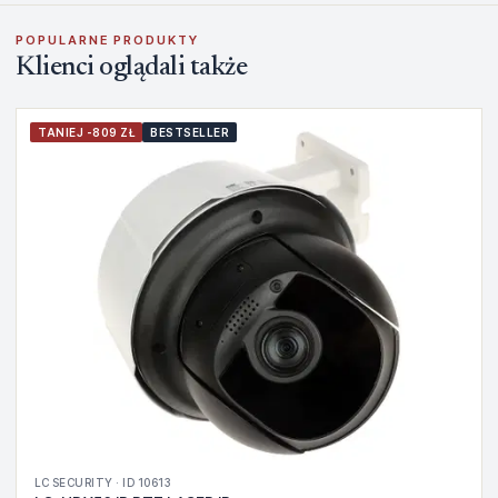
POPULARNE PRODUKTY
Klienci oglądali także
TANIEJ -809 ZŁ
BESTSELLER
LC SECURITY · ID 10613