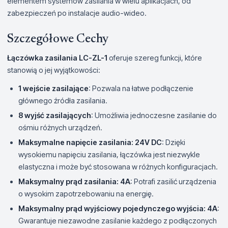
elementem systemów zasilania w wielu aplikacjach, od
zabezpieczeń po instalacje audio-wideo.
Szczegółowe Cechy
Łączówka zasilania LC-ZL-1
oferuje szereg funkcji, które
stanowią o jej wyjątkowości:
1 wejście zasilające
: Pozwala na łatwe podłączenie
głównego źródła zasilania.
8 wyjść zasilających
: Umożliwia jednoczesne zasilanie do
ośmiu różnych urządzeń.
Maksymalne napięcie zasilania: 24V DC
: Dzięki
wysokiemu napięciu zasilania, łączówka jest niezwykle
elastyczna i może być stosowana w różnych konfiguracjach.
Maksymalny prąd zasilania: 4A
: Potrafi zasilić urządzenia
o wysokim zapotrzebowaniu na energię.
Maksymalny prąd wyjściowy pojedynczego wyjścia: 4A
:
Gwarantuje niezawodne zasilanie każdego z podłączonych