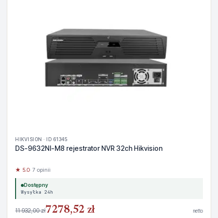
HIKVISION · ID 61345
DS-9632NI-M8 rejestrator NVR 32ch Hikvision
★ 5.0
· 7 opinii
Dostępny
Wysyłka 24h
7278,52 zł
11 932,00 zł
netto