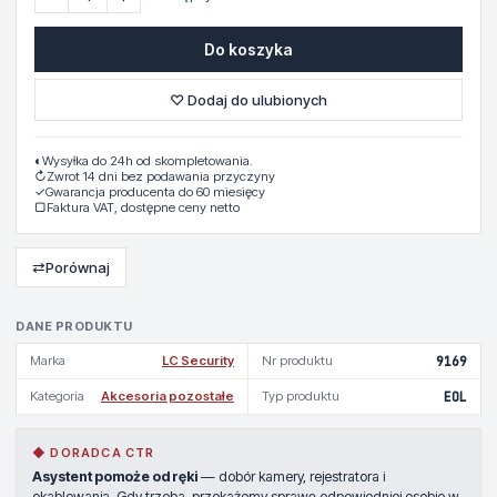
Do koszyka
♡ Dodaj do ulubionych
◐
Wysyłka do 24h od skompletowania.
↻
Zwrot 14 dni bez podawania przyczyny
✓
Gwarancja producenta do 60 miesięcy
▢
Faktura VAT, dostępne ceny netto
⇄
Porównaj
DANE PRODUKTU
Marka
LC Security
Nr produktu
9169
Kategoria
Akcesoria pozostałe
Typ produktu
EOL
◆ DORADCA CTR
Asystent pomoże od ręki
— dobór kamery, rejestratora i
okablowania. Gdy trzeba, przekażemy sprawę odpowiedniej osobie w