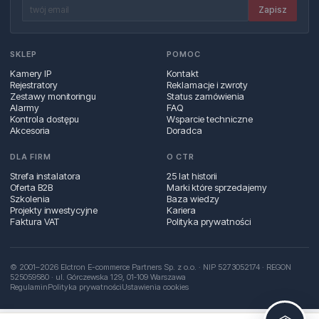
Zapisz
SKLEP
POMOC
Kamery IP
Kontakt
Rejestratory
Reklamacje i zwroty
Zestawy monitoringu
Status zamówienia
Alarmy
FAQ
Kontrola dostępu
Wsparcie techniczne
Akcesoria
Doradca
DLA FIRM
O CTR
Strefa instalatora
25 lat historii
Oferta B2B
Marki które sprzedajemy
Szkolenia
Baza wiedzy
Projekty inwestycyjne
Kariera
Faktura VAT
Polityka prywatności
© 2001–2026 Elctron E-commerce Partners Sp. z o.o. · NIP 5273052174 · REGON
525059580 · ul. Górczewska 129, 01‑109 Warszawa
Regulamin
Polityka prywatności
Ustawienia cookies