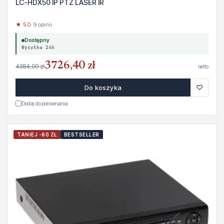
LC-HDX50 IP PTZ LASER IR
★ 5.0
· 9 opinii
Dostępny
Wysyłka 24h
3726,40 zł
4384,00 zł
netto
♡
Do koszyka
Dodaj do porównania
TANIEJ -60 ZŁ
BESTSELLER