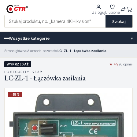
Zaloguj
Ulubione
Szukaj
Wszystkie kategorie
▾
Strona główna
›
Akcesoria pozostałe
›
LC-ZL-1 - Łączówka zasilania
★ 4.9
26 opinii
·
WYPRZEDAŻ
LC SECURITY ·
9169
LC-ZL-1 - Łączówka zasilania
−
15
%