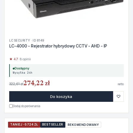
LC SECURITY · ID 8149
LC-4000 - Rejestrator hybrydowy CCTV - AHD - IP
★ 4.7
· 8 opinii
Dostępny
Wysyłka 24h
274,22 zł
322,61 zł
netto
♡
Do koszyka
Dodaj do porównania
TANIEJ -5724 ZŁ
BESTSELLER
REKOMENDOWANY