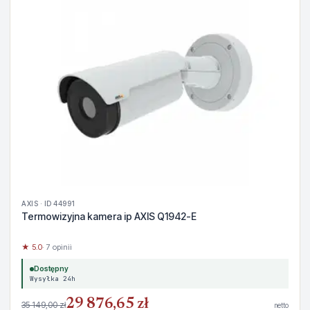
AXIS · ID 44991
Termowizyjna kamera ip AXIS Q1942-E
★ 5.0
· 7 opinii
Dostępny
Wysyłka 24h
29 876,65 zł
35 149,00 zł
netto