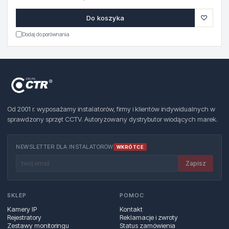
♡
Do koszyka
Dodaj do porównania
Od 2001 r. wyposażamy instalatorów, firmy i klientów indywidualnych w
sprawdzony sprzęt CCTV. Autoryzowany dystrybutor wiodących marek.
NEWSLETTER DLA INSTALATORÓW
WKRÓTCE
Zapisz
SKLEP
POMOC
Kamery IP
Kontakt
Rejestratory
Reklamacje i zwroty
Zestawy monitoringu
Status zamówienia