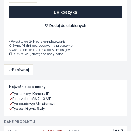
Do koszyka
♡ Dodaj do ulubionych
◐
Wysyłka do 24h od skompletowania.
↻
Zwrot 14 dni bez podawania przyczyny
✓
Gwarancja producenta do 60 miesięcy
▢
Faktura VAT, dostępne ceny netto
⇄
Porównaj
Najważniejsze cechy
✓
Typ kamery: Kamera IP
✓
Rozdzielczość: 2 - 3 MP
✓
Typ obudowy: Miniaturowa
✓
Typ obiektywu: Staly
DANE PRODUKTU
Marka
LC Security
Nr produktu
10213