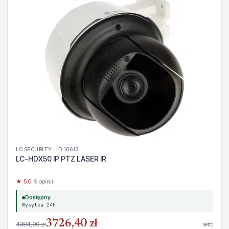
LC SECURITY · ID 10613
LC-HDX50 IP PTZ LASER IR
★ 5.0
· 9 opinii
Dostępny
Wysyłka 24h
3726,40 zł
4384,00 zł
netto