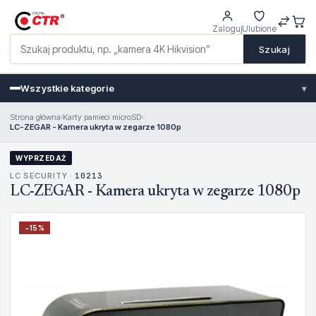
Zaloguj
Ulubione
Szukaj
Wszystkie kategorie
▾
Strona główna
›
Karty pamieci microSD
›
LC-ZEGAR - Kamera ukryta w zegarze 1080p
WYPRZEDAŻ
LC SECURITY ·
10213
LC-ZEGAR - Kamera ukryta w zegarze 1080p
−
15
%