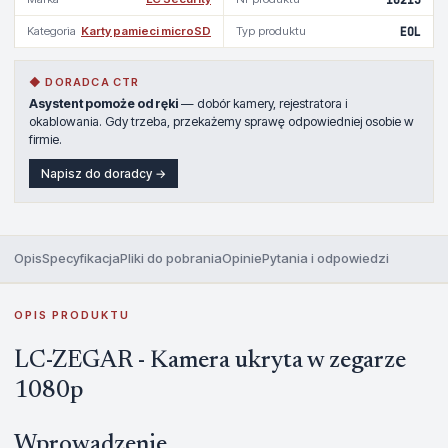
Kategoria
Karty pamieci microSD
Typ produktu
EOL
◆ DORADCA CTR
Asystent pomoże od ręki
— dobór kamery, rejestratora i
okablowania. Gdy trzeba, przekażemy sprawę odpowiedniej osobie w
firmie.
Napisz do doradcy →
Opis
Specyfikacja
Pliki do pobrania
Opinie
Pytania i odpowiedzi
OPIS PRODUKTU
LC-ZEGAR - Kamera ukryta w zegarze
1080p
Wprowadzenie