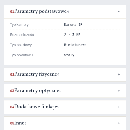
Parametry podstawowe
01
4
Typ kamery
Kamera IP
Rozdzielczość
2 - 3 MP
Typ obudowy
Miniaturowa
Typ obiektywu
Staly
Parametry fizyczne
02
4
Parametry optyczne
03
4
Dodatkowe funkcje
04
5
Inne
05
3