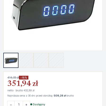
414,05 zł
−15%
351,94 zł
netto · brutto 432,89 zł
Najniższa cena z 30 dni przed obniżką:
509,28 zł
brutto
−
+
● Dostępny