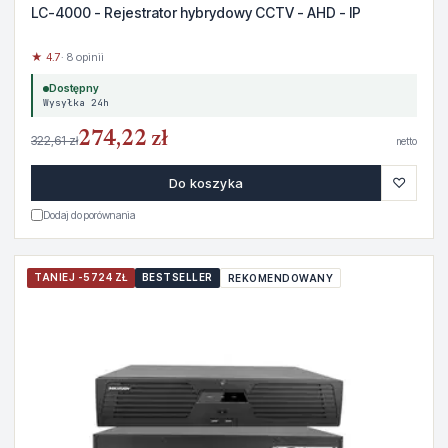
LC-4000 - Rejestrator hybrydowy CCTV - AHD - IP
★ 4.7
· 8 opinii
Dostępny
Wysyłka 24h
274,22 zł
322,61 zł
netto
♡
Do koszyka
Dodaj do porównania
TANIEJ -5724 ZŁ
BESTSELLER
REKOMENDOWANY