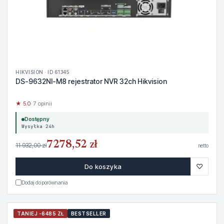
HIKVISION · ID 61345
DS-9632NI-M8 rejestrator NVR 32ch Hikvision
★ 5.0
· 7 opinii
Dostępny
Wysyłka 24h
7278,52 zł
11 932,00 zł
netto
♡
Do koszyka
Dodaj do porównania
TANIEJ -6485 ZŁ
BESTSELLER