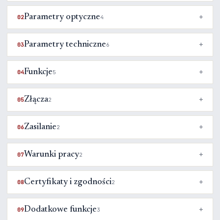
Parametry optyczne
02
4
Parametry techniczne
03
6
Funkcje
04
5
Złącza
05
2
Zasilanie
06
2
Warunki pracy
07
2
Certyfikaty i zgodności
08
2
Dodatkowe funkcje
09
3