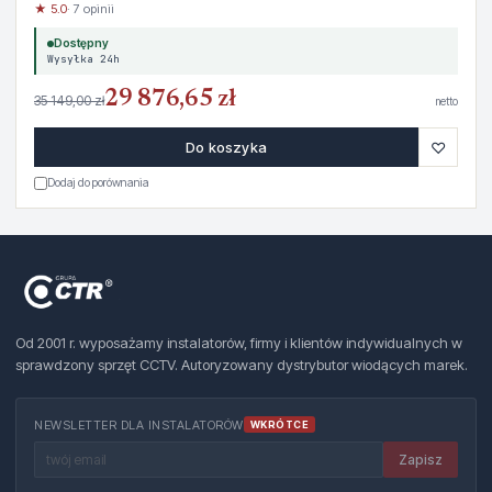
★ 5.0
· 7 opinii
Dostępny
Wysyłka 24h
29 876,65 zł
35 149,00 zł
netto
♡
Do koszyka
Dodaj do porównania
Od 2001 r. wyposażamy instalatorów, firmy i klientów indywidualnych w
sprawdzony sprzęt CCTV. Autoryzowany dystrybutor wiodących marek.
NEWSLETTER DLA INSTALATORÓW
WKRÓTCE
Zapisz