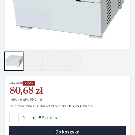
94,92 zł
−15%
80,68 zł
netto · brutto 99,24 zł
Najniższa cena z 30 dni przed obniżką:
116,75 zł
brutto
−
+
● Dostępny
Do koszyka