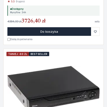
★ 5.0
· 9 opinii
Dostępny
Wysyłka 24h
3726,40 zł
4384,00 zł
netto
♡
Do koszyka
Dodaj do porównania
TANIEJ -60 ZŁ
BESTSELLER