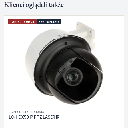
Klienci oglądali także
TANIEJ -809 ZŁ
BESTSELLER
LC SECURITY · ID 10613
LC-HDX50 IP PTZ LASER IR