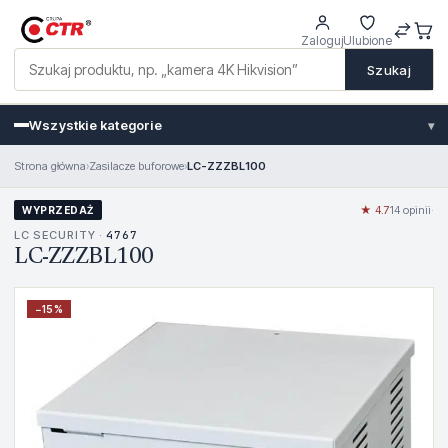
Zaloguj
Ulubione
Szukaj
Wszystkie kategorie
▾
Strona główna
›
Zasilacze buforowe
›
LC-ZZZBL100
★ 4.7
14 opinii
·
WYPRZEDAŻ
LC SECURITY ·
4767
LC-ZZZBL100
−
15
%