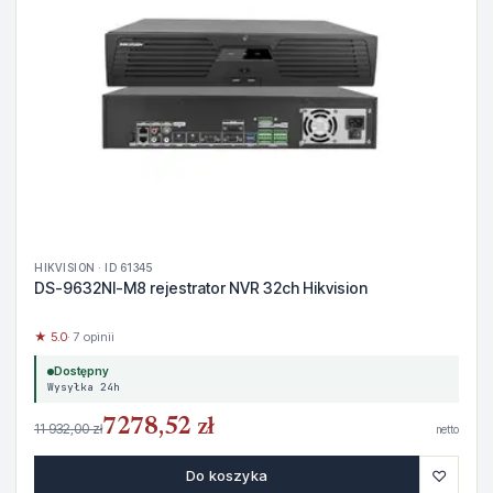
HIKVISION · ID 61345
DS-9632NI-M8 rejestrator NVR 32ch Hikvision
★ 5.0
· 7 opinii
Dostępny
Wysyłka 24h
7278,52 zł
11 932,00 zł
netto
♡
Do koszyka