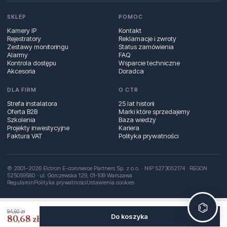
SKLEP
POMOC
Kamery IP
Kontakt
Rejestratory
Reklamacje i zwroty
Zestawy monitoringu
Status zamówienia
Alarmy
FAQ
Kontrola dostępu
Wsparcie techniczne
Akcesoria
Doradca
DLA FIRM
O CTR
Strefa instalatora
25 lat historii
Oferta B2B
Marki które sprzedajemy
Szkolenia
Baza wiedzy
Projekty inwestycyjne
Kariera
Faktura VAT
Polityka prywatności
© 2001–2026 Elctron E-commerce Partners Sp. z o.o. · NIP 5273052174 · REGON
525059580 · ul. Górczewska 129, 01‑109 Warszawa
Regulamin
Polityka prywatności
Ustawienia cookies
⌬
94,92 zł
Do koszyka
80,68 zł