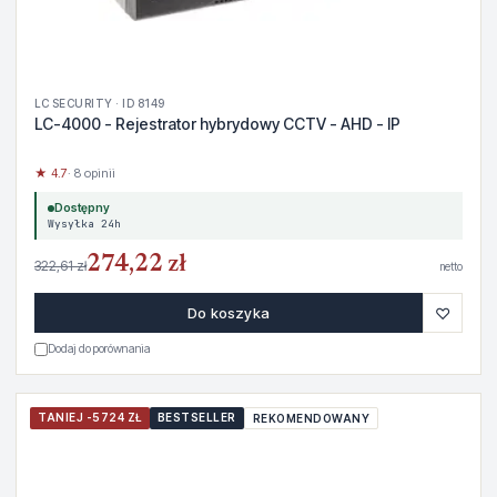
LC SECURITY · ID 8149
LC-4000 - Rejestrator hybrydowy CCTV - AHD - IP
★ 4.7
· 8 opinii
Dostępny
Wysyłka 24h
274,22 zł
322,61 zł
netto
♡
Do koszyka
Dodaj do porównania
TANIEJ -5724 ZŁ
BESTSELLER
REKOMENDOWANY