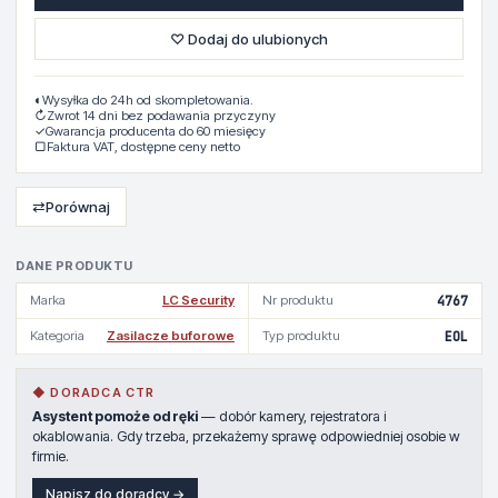
♡ Dodaj do ulubionych
◐
Wysyłka do 24h od skompletowania.
↻
Zwrot 14 dni bez podawania przyczyny
✓
Gwarancja producenta do 60 miesięcy
▢
Faktura VAT, dostępne ceny netto
⇄
Porównaj
DANE PRODUKTU
Marka
LC Security
Nr produktu
4767
Kategoria
Zasilacze buforowe
Typ produktu
EOL
◆ DORADCA CTR
Asystent pomoże od ręki
— dobór kamery, rejestratora i
okablowania. Gdy trzeba, przekażemy sprawę odpowiedniej osobie w
firmie.
Napisz do doradcy →