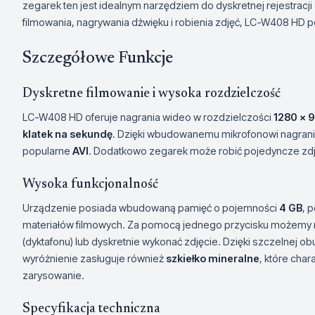
zegarek ten jest idealnym narzędziem do dyskretnej rejestracj
filmowania, nagrywania dźwięku i robienia zdjęć, LC-W408 HD p
Szczegółowe Funkcje
Dyskretne filmowanie i wysoka rozdzielczość
LC-W408 HD oferuje nagrania wideo w rozdzielczości
1280 x 9
klatek na sekundę
. Dzięki wbudowanemu mikrofonowi nagrania
popularne
AVI
. Dodatkowo zegarek może robić pojedyncze zdj
Wysoka funkcjonalność
Urządzenie posiada wbudowaną pamięć o pojemności
4 GB
, 
materiałów filmowych. Za pomocą jednego przycisku możemy 
(dyktafonu) lub dyskretnie wykonać zdjęcie. Dzięki szczelnej 
wyróżnienie zasługuje również
szkiełko mineralne
, które cha
zarysowanie.
Specyfikacja techniczna