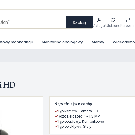
Szukaj
Zaloguj
Ulubione
Porówna
stawy monitoringu
Monitoring analogowy
Alarmy
Wideodomofo
i HD
Najważniejsze cechy
✓
Typ kamery: Kamera HD
✓
Rozdzielczość: 1 - 1.3 MP
✓
Typ obudowy: Kompaktowa
✓
Typ obiektywu: Staly