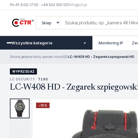
Pn–Pt 9:00–17:00 · +48 504 500 007
info@ctr.pl
Wszystkie kategorie
Monitoring IP
Ze
▾
Strona główna
›
Karty pamieci microSD
›
LC-W408 HD - Zegarek szpiegowski HD
WYPRZEDAŻ
LC SECURITY ·
7180
LC-W408 HD - Zegarek szpiegowsk
−
15
%