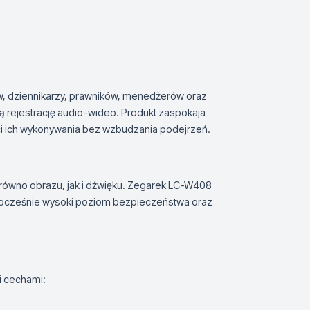
w, dziennikarzy, prawników, menedżerów oraz
 rejestrację audio-wideo. Produkt zaspokaja
ci ich wykonywania bez wzbudzania podejrzeń.
równo obrazu, jak i dźwięku. Zegarek LC-W408
nocześnie wysoki poziom bezpieczeństwa oraz
i cechami: