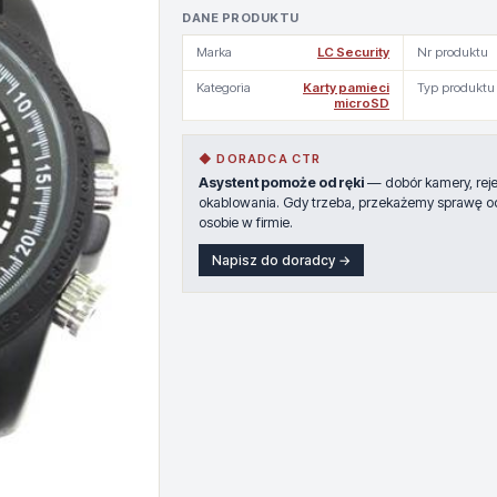
DANE PRODUKTU
Marka
LC Security
Nr produktu
Kategoria
Karty pamieci
Typ produktu
microSD
◆ DORADCA CTR
Asystent pomoże od ręki
— dobór kamery, rejes
okablowania. Gdy trzeba, przekażemy sprawę o
osobie w firmie.
Napisz do doradcy →