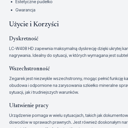
Estetyczne pudełko
Gwarancja
Użycie i Korzyści
Dyskretność
LC-W408 HD zapewnia maksymalną dyskrecję dzięki ukrytej kame
nagrywania. Idealny do sytuacji, w których wymagana jest subt
Wszechstronność
Zegarek jest niezwykle wszechstronny, mogąc pełnić funkcję k
obudowa i odpornione na zarysowania szkiełko mineralne spraw
sytuacji, jak i trudniejszych warunków.
Ułatwienie pracy
Urządzenie pomaga w wielu sytuacjach, takich jak dokumento
dowodów w sprawach prawnych. Jest również doskonałym nar