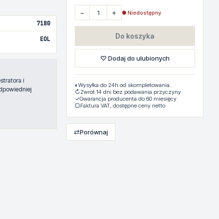
−
+
● Niedostępny
7180
Do koszyka
EOL
♡ Dodaj do ulubionych
tratora i
◐
Wysyłka do 24h od skompletowania.
dpowiedniej
↻
Zwrot 14 dni bez podawania przyczyny
✓
Gwarancja producenta do 60 miesięcy
▢
Faktura VAT, dostępne ceny netto
⇄
Porównaj