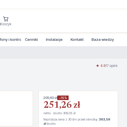
j
Koszyk
ny i kontrola dostepu
Cenniki
Instalacje
Kontakt
Baza wiedzy
★ 4.9
17 opinii
·
295,60 zł
−15%
251,26 zł
netto · brutto 309,05 zł
Najniższa cena z 30 dni przed obniżką:
363,59
zł
brutto