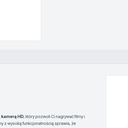
D
ą kamerą HD
, który pozwoli Ci nagrywać filmy i
ny z wysoką funkcjonalnością sprawia, że