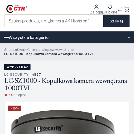
Zaloguj
Ulubione
Szukaj
Wszystkie kategorie
▾
Strona główna
›
Kamery analogowe wewnetrzne
›
LC-SZ1000 - Kopułkowa kamera wewnętrzna 1000TVL
WYPRZEDAŻ
LC SECURITY ·
4807
LC-SZ1000 - Kopułkowa kamera wewnętrzna
1000TVL
★ 4.9
22 opinii
·
−
15
%