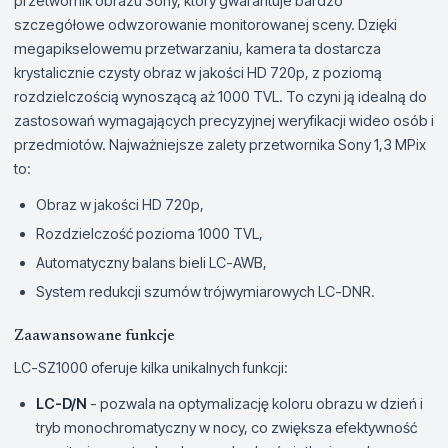
przetwornik obrazu Sony, który gwarantuje bardzo
szczegółowe odwzorowanie monitorowanej sceny. Dzięki
megapikselowemu przetwarzaniu, kamera ta dostarcza
krystalicznie czysty obraz w jakości HD 720p, z poziomą
rozdzielczością wynoszącą aż 1000 TVL. To czyni ją idealną do
zastosowań wymagających precyzyjnej weryfikacji wideo osób i
przedmiotów. Najważniejsze zalety przetwornika Sony 1,3 MPix
to:
Obraz w jakości HD 720p,
Rozdzielczość pozioma 1000 TVL,
Automatyczny balans bieli LC-AWB,
System redukcji szumów trójwymiarowych LC-DNR.
Zaawansowane funkcje
LC-SZ1000 oferuje kilka unikalnych funkcji:
LC-D/N
- pozwala na optymalizację koloru obrazu w dzień i
tryb monochromatyczny w nocy, co zwiększa efektywność