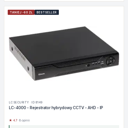
TANIEJ -60 ZŁ
BESTSELLER
LC SECURITY · ID 8149
LC-4000 - Rejestrator hybrydowy CCTV - AHD - IP
★ 4.7
· 8 opinii