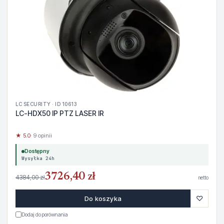
LC SECURITY · ID 10613
LC-HDX50 IP PTZ LASER IR
★ 5.0
· 9 opinii
Dostępny
Wysyłka 24h
3726,40 zł
4384,00 zł
netto
♡
Do koszyka
Dodaj do porównania