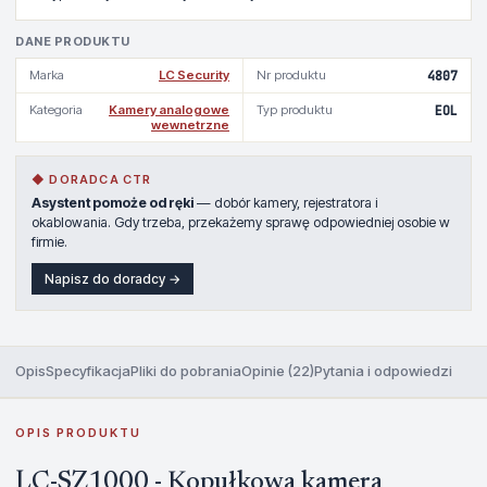
DANE PRODUKTU
Marka
LC Security
Nr produktu
4807
Kategoria
Kamery analogowe
Typ produktu
EOL
wewnetrzne
◆ DORADCA CTR
Asystent pomoże od ręki
— dobór kamery, rejestratora i
okablowania. Gdy trzeba, przekażemy sprawę odpowiedniej osobie w
firmie.
Napisz do doradcy →
Opis
Specyfikacja
Pliki do pobrania
Opinie (22)
Pytania i odpowiedzi
OPIS PRODUKTU
LC-SZ1000 - Kopułkowa kamera