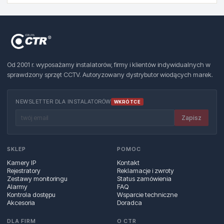
Od 2001 r. wyposażamy instalatorów, firmy i klientów indywidualnych w
sprawdzony sprzęt CCTV. Autoryzowany dystrybutor wiodących marek.
NEWSLETTER DLA INSTALATORÓW
WKRÓTCE
Zapisz
SKLEP
POMOC
Kamery IP
Kontakt
Rejestratory
Reklamacje i zwroty
Zestawy monitoringu
Status zamówienia
Alarmy
FAQ
Kontrola dostępu
Wsparcie techniczne
Akcesoria
Doradca
DLA FIRM
O CTR