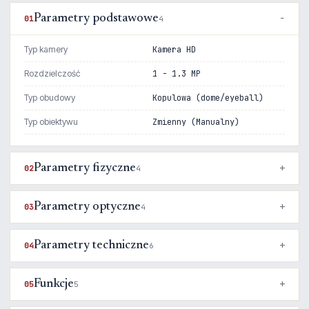
Parametry podstawowe
01
4
Typ kamery
Kamera HD
Rozdzielczość
1 - 1.3 MP
Typ obudowy
Kopulowa (dome/eyeball)
Typ obiektywu
Zmienny (Manualny)
Parametry fizyczne
02
4
Parametry optyczne
03
4
Parametry techniczne
04
6
Funkcje
05
5