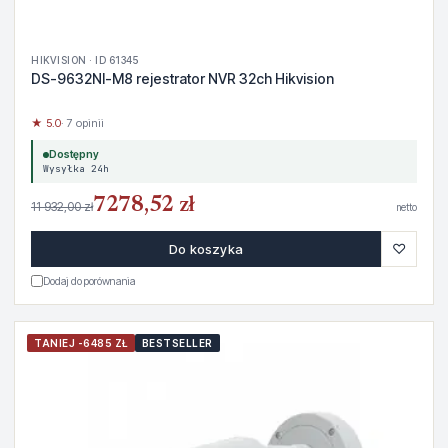
HIKVISION · ID 61345
DS-9632NI-M8 rejestrator NVR 32ch Hikvision
★ 5.0
· 7 opinii
Dostępny
Wysyłka 24h
7278,52 zł
11 932,00 zł
netto
♡
Do koszyka
Dodaj do porównania
TANIEJ -6485 ZŁ
BESTSELLER