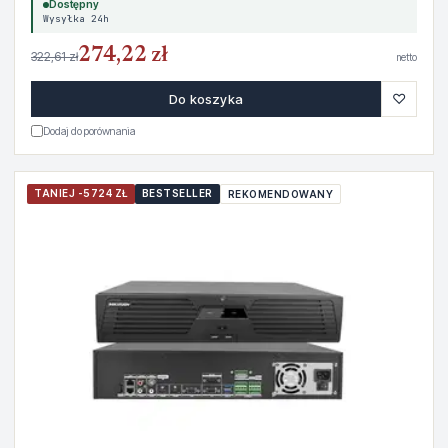
Dostępny
Wysyłka 24h
274,22 zł
322,61 zł
netto
♡
Do koszyka
Dodaj do porównania
TANIEJ -5724 ZŁ
BESTSELLER
REKOMENDOWANY