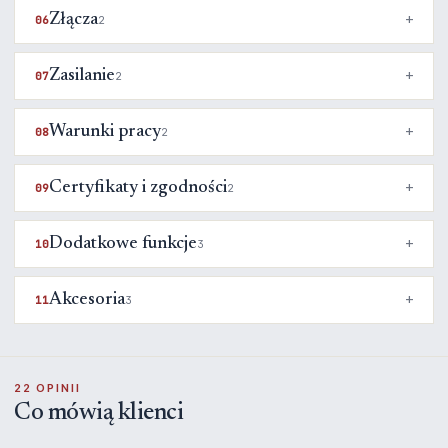
Złącza
06
2
Zasilanie
07
2
Warunki pracy
08
2
Certyfikaty i zgodności
09
2
Dodatkowe funkcje
10
3
Akcesoria
11
3
22 OPINII
Co mówią klienci