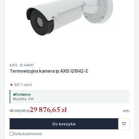
AXIS · ID 44991
Termowizyjna kamera ip AXIS Q1942-E
★ 5.0
· 7 opinii
Dostępny
Wysyłka 24h
29 876,65 zł
35 149,00 zł
netto
♡
Do koszyka
Dodaj do porównania