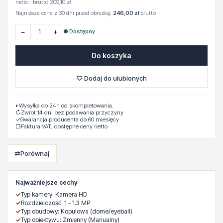
netto · brutto 209,10 zł
Najniższa cena z 30 dni przed obniżką:
246,00 zł
brutto
−
+
● Dostępny
Do koszyka
♡ Dodaj do ulubionych
◐
Wysyłka do 24h od skompletowania.
↻
Zwrot 14 dni bez podawania przyczyny
✓
Gwarancja producenta do 60 miesięcy
▢
Faktura VAT, dostępne ceny netto
⇄
Porównaj
Najważniejsze cechy
✓
Typ kamery: Kamera HD
✓
Rozdzielczość: 1 - 1.3 MP
✓
Typ obudowy: Kopulowa (dome/eyeball)
✓
Typ obiektywu: Zmienny (Manualny)