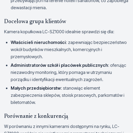
przebywających na terenie hoteli i sanatoriów, co zapobiega
dewastacji mienia.
Docelowa grupa klientów
Kamera kopułkowa LC-SZ1000 idealnie sprawdzi się dla:
Właścicieli nieruchomości
: zapewniając bezpieczeństwo
wokół budynków mieszkalnych, komercyjnych i
przemysłowych.
Administratorów szkół i placówek publicznych
: oferując
niezawodny monitoring, który pomaga w utrzymaniu
porządku i identyfikacji ewentualnych zagrożeń.
Małych przedsiębiorstw
: stanowiąc element
zabezpieczenia sklepów, stoisk prasowych, parkomatów i
biletomatów.
Porównanie z konkurencją
W porównaniu z innymi kamerami dostępnymi na rynku, LC-