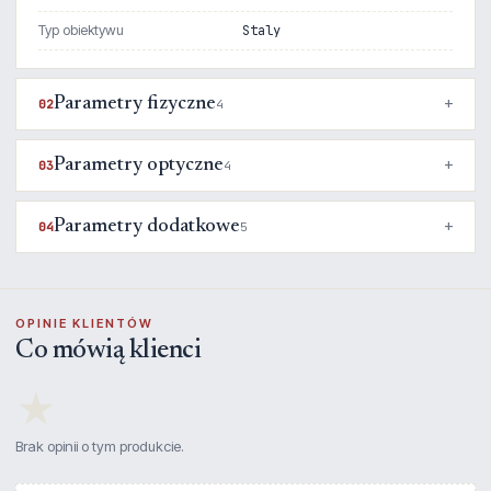
Typ obiektywu
Staly
Parametry fizyczne
02
4
Parametry optyczne
03
4
Parametry dodatkowe
04
5
OPINIE KLIENTÓW
Co mówią klienci
★
Brak opinii o tym produkcie.