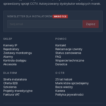
sprawdzony sprzęt CCTV. Autoryzowany dystrybutor wiodących marek.
NEWSLETTER DLA INSTALATORÓW
WKRÓTCE
Zapisz
SKLEP
POMOC
Kamery IP
Kontakt
Rejestratory
Reklamacje i zwroty
Zestawy monitoringu
Status zamówienia
Alarmy
FAQ
Kontrola dostępu
Wsparcie techniczne
Akcesoria
Doradca
DLA FIRM
O CTR
Strefa instalatora
25 lat historii
Oferta B2B
Marki które sprzedajemy
Szkolenia
Baza wiedzy
Projekty inwestycyjne
Kariera
Faktura VAT
Polityka prywatności