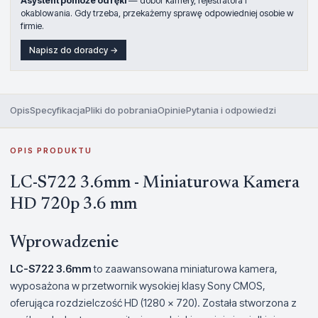
Asystent pomoże od ręki
— dobór kamery, rejestratora i
okablowania. Gdy trzeba, przekażemy sprawę odpowiedniej osobie w
firmie.
Napisz do doradcy →
Opis
Specyfikacja
Pliki do pobrania
Opinie
Pytania i odpowiedzi
OPIS PRODUKTU
LC-S722 3.6mm - Miniaturowa Kamera
HD 720p 3.6 mm
Wprowadzenie
LC-S722 3.6mm
to zaawansowana miniaturowa kamera,
wyposażona w przetwornik wysokiej klasy Sony CMOS,
oferująca rozdzielczość HD (1280 x 720). Została stworzona z