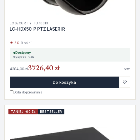
LC SECURITY · ID 10613
LC-HDX50 IP PTZ LASER IR
★ 5.0
· 9 opinii
Dostępny
Wysyłka 24h
3726,40 zł
4384,00 zł
netto
♡
Do koszyka
Dodaj do porównania
TANIEJ -60 ZŁ
BESTSELLER