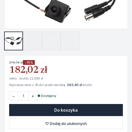
214,14 zł
−15%
182,02 zł
netto · brutto 223,89 zł
Najniższa cena z 30 dni przed obniżką:
263,40 zł
brutto
−
+
● Dostępny
Do koszyka
♡ Dodaj do ulubionych