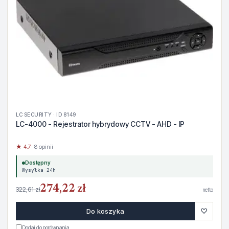
LC SECURITY · ID 8149
LC-4000 - Rejestrator hybrydowy CCTV - AHD - IP
★ 4.7
· 8 opinii
Dostępny
Wysyłka 24h
274,22 zł
322,61 zł
netto
♡
Do koszyka
Dodaj do porównania