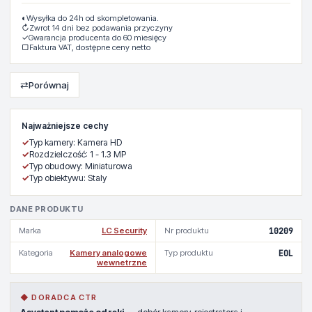
◐
Wysyłka do 24h od skompletowania.
↻
Zwrot 14 dni bez podawania przyczyny
✓
Gwarancja producenta do 60 miesięcy
▢
Faktura VAT, dostępne ceny netto
⇄
Porównaj
Najważniejsze cechy
✓
Typ kamery: Kamera HD
✓
Rozdzielczość: 1 - 1.3 MP
✓
Typ obudowy: Miniaturowa
✓
Typ obiektywu: Staly
DANE PRODUKTU
Marka
LC Security
Nr produktu
10209
Kategoria
Kamery analogowe
Typ produktu
EOL
wewnetrzne
◆ DORADCA CTR