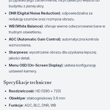
przypadku jego zaciemnienia, na przykład po wejściu do
budynku z jasnej ulicy.
DNR (Digital Noise Reduction)
: odpowiedzialna za
redukcję szumów oraz rozmycia obrazu.
WB (White Balance)
: oferuje wierne odwzorowanie barw w
trudnym oświetleniu.
AGC (Automatic Gain Control)
: automatyczna kontrola
wzmocnienia.
Sharpness
: wyostrzanie obrazu dla uzyskania lepszej
jakości detali.
Menu OSD (On-Screen Display)
: ułatwia konfigurację
ustawień kamery.
Specyfikacje techniczne
Rozdzielczość
: HD (1280 x 720)
Obiektyw
: stałoogniskowy 3.6 mm
Funkcje
: AGC, BLC, DNR, WB