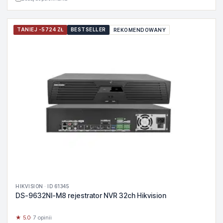
TANIEJ -5724 ZŁ
BESTSELLER
REKOMENDOWANY
HIKVISION · ID 61345
DS-9632NI-M8 rejestrator NVR 32ch Hikvision
★ 5.0
· 7 opinii