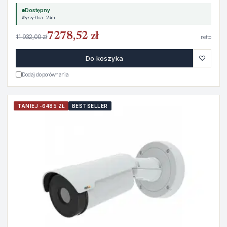
Dostępny
Wysyłka 24h
7278,52 zł
11 932,00 zł
netto
♡
Do koszyka
Dodaj do porównania
TANIEJ -6485 ZŁ
BESTSELLER