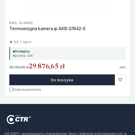
AXIS · ID 44991
Termowizyjna kamera ip AXIS Q1942-E
★ 5.0
· 7 opinii
Dostępny
Wysyłka 24h
29 876,65 zł
35 149,00 zł
netto
♡
Do koszyka
Dodaj do porównania
Od 2001 r. wyposażamy instalatorów, firmy i klientów indywidualnych w