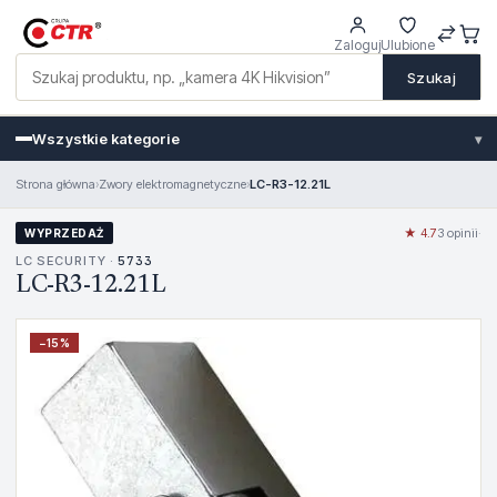
Zaloguj
Ulubione
Szukaj
Wszystkie kategorie
▾
Strona główna
›
Zwory elektromagnetyczne
›
LC-R3-12.21L
★ 4.7
3 opinii
·
WYPRZEDAŻ
LC SECURITY ·
5733
LC-R3-12.21L
−
15
%