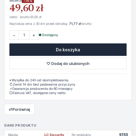
58,36 zł
−15%
49,60 zł
netto · brutto 61,00 zł
Najniższa cena z 30 dni przed obniżką:
71,77 zł
brutto
−
+
● Dostępny
Do koszyka
♡ Dodaj do ulubionych
◐
Wysyłka do 24h od skompletowania.
↻
Zwrot 14 dni bez podawania przyczyny
✓
Gwarancja producenta do 60 miesięcy
▢
Faktura VAT, dostępne ceny netto
⇄
Porównaj
DANE PRODUKTU
Marka
LC Security
Nr produktu
5733