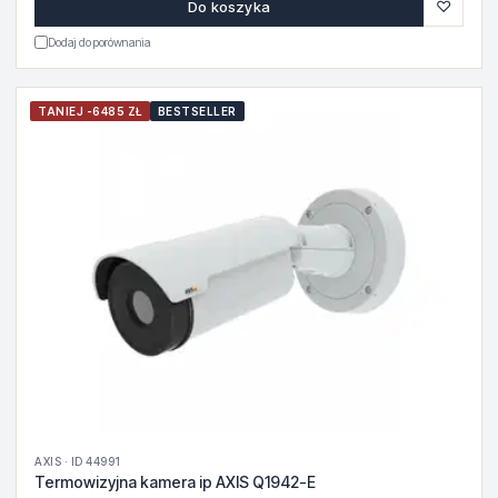
♡
Do koszyka
Dodaj do porównania
TANIEJ -6485 ZŁ
BESTSELLER
AXIS · ID 44991
Termowizyjna kamera ip AXIS Q1942-E