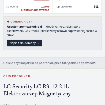
Kategoria
Zwory
Typ produktu
EOL
elektromagnetyczne
◆ DORADCA CTR
Asystent pomoże od ręki
— dobór kamery, rejestratora i
okablowania. Gdy trzeba, przekażemy sprawę odpowiedniej osobie w
firmie.
Napisz do doradcy →
Opis
Specyfikacja
Pliki do pobrania
Opinie (3)
Pytania i odpowiedzi
OPIS PRODUKTU
LC-Security LC-R3-12.21L -
Elektrozaczep Magnetyczny