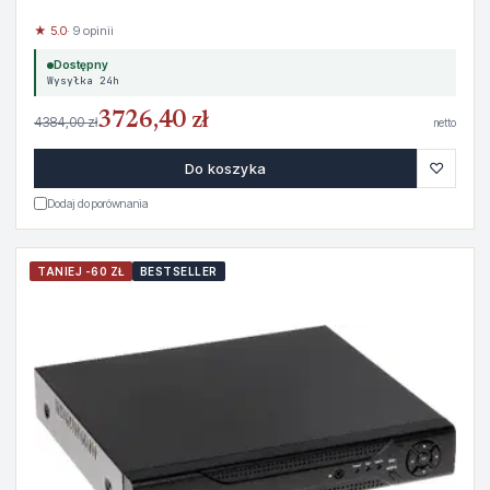
★ 5.0
· 9 opinii
Dostępny
Wysyłka 24h
3726,40 zł
4384,00 zł
netto
♡
Do koszyka
Dodaj do porównania
TANIEJ -60 ZŁ
BESTSELLER