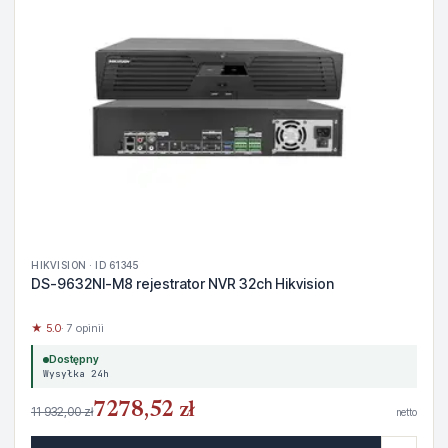
HIKVISION · ID 61345
DS-9632NI-M8 rejestrator NVR 32ch Hikvision
★ 5.0
· 7 opinii
Dostępny
Wysyłka 24h
7278,52 zł
11 932,00 zł
netto