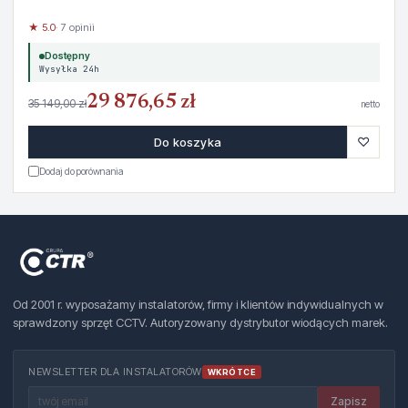
★ 5.0
· 7 opinii
Dostępny
Wysyłka 24h
29 876,65 zł
35 149,00 zł
netto
♡
Do koszyka
Dodaj do porównania
Od 2001 r. wyposażamy instalatorów, firmy i klientów indywidualnych w
sprawdzony sprzęt CCTV. Autoryzowany dystrybutor wiodących marek.
NEWSLETTER DLA INSTALATORÓW
WKRÓTCE
Zapisz