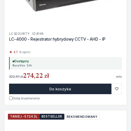
LC SECURITY · ID 8149
LC-4000 - Rejestrator hybrydowy CCTV - AHD - IP
★ 4.7
· 8 opinii
Dostępny
Wysyłka 24h
274,22 zł
322,61 zł
netto
♡
Do koszyka
Dodaj do porównania
TANIEJ -5724 ZŁ
BESTSELLER
REKOMENDOWANY