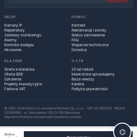
SKLEP
POMOC
Kamery IP
Kontakt
Rejestratory
Reklamacje i zwroty
Zestawy monitoringu
Status zamówienia
Alarmy
FAQ
Kontrola dostępu
Wsparcie techniczne
Akcesoria
Doradca
DLA FIRM
O CTR
Strefa instalatora
25 lat historii
Oferta B2B
Marki które sprzedajemy
Szkolenia
Baza wiedzy
Projekty inwestycyjne
Kariera
Faktura VAT
Polityka prywatności
© 2001–2026 Elctron E-commerce Partners Sp. z o.o. · NIP 5273052174 · REGON
525059580 · ul. Górczewska 129, 01‑109 Warszawa
Regulamin
Polityka prywatności
Ustawienia cookies
⌬
58,36 zł