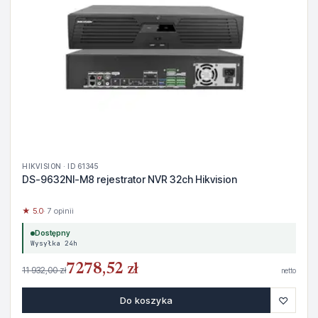
HIKVISION · ID 61345
DS-9632NI-M8 rejestrator NVR 32ch Hikvision
★ 5.0
· 7 opinii
Dostępny
Wysyłka 24h
7278,52 zł
11 932,00 zł
netto
♡
Do koszyka