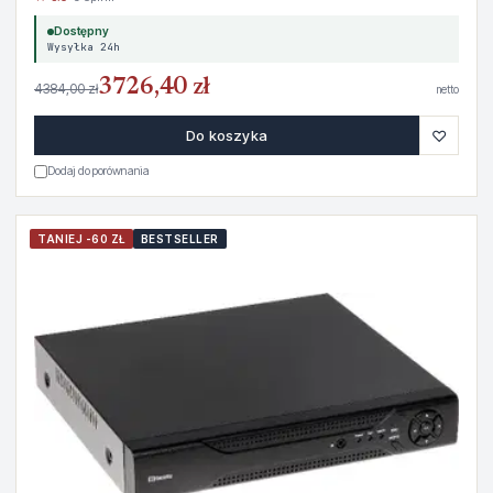
Dostępny
Wysyłka 24h
3726,40 zł
4384,00 zł
netto
♡
Do koszyka
Dodaj do porównania
TANIEJ -60 ZŁ
BESTSELLER