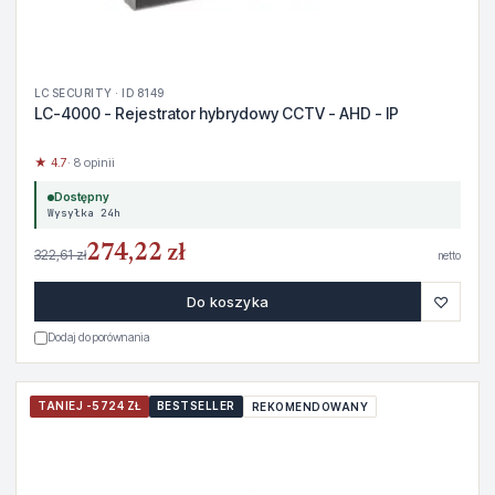
LC SECURITY · ID 8149
LC-4000 - Rejestrator hybrydowy CCTV - AHD - IP
★ 4.7
· 8 opinii
Dostępny
Wysyłka 24h
274,22 zł
322,61 zł
netto
♡
Do koszyka
Dodaj do porównania
TANIEJ -5724 ZŁ
BESTSELLER
REKOMENDOWANY