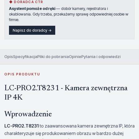
◆ DORADCA CTR
Asystent pomoże od ręki
— dobór kamery, rejestratora i
okablowania. Gdy trzeba, przekażemy sprawę odpowiedniej osobie w
firmie.
Napisz do doradcy →
Opis
Specyfikacja
Pliki do pobrania
Opinie
Pytania i odpowiedzi
OPIS PRODUKTU
LC-PRO2.T8231 - Kamera zewnętrzna
IP 4K
Wprowadzenie
LC-PRO2.T8231
to zaawansowana kamera zewnętrzna IP, która
charakteryzuje się produkowaniem obrazu w bardzo dużej