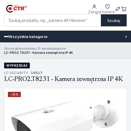
Zaloguj
Ulubione
Szukaj
Wszystkie kategorie
▾
Strona główna
›
Kamery IP wandaloodporne
›
LC-PRO2.T8231 - Kamera zewnętrzna IP 4K
WYPRZEDAŻ
LC SECURITY ·
10517
LC-PRO2.T8231 - Kamera zewnętrzna IP 4K
−
15
%