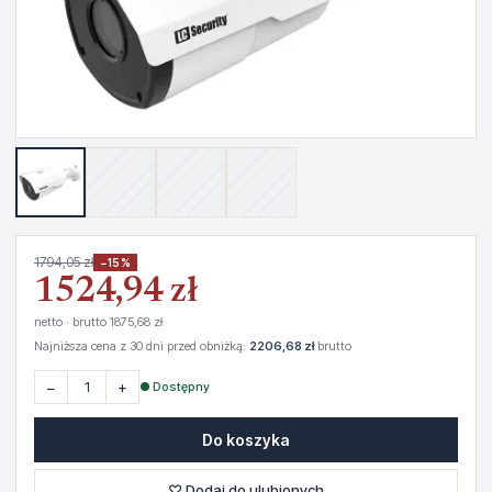
1794,05 zł
−15%
1524,94 zł
netto · brutto 1875,68 zł
Najniższa cena z 30 dni przed obniżką:
2206,68 zł
brutto
−
+
● Dostępny
Do koszyka
♡ Dodaj do ulubionych