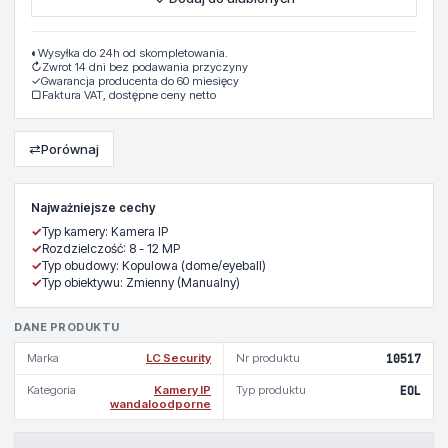
◐
Wysyłka do 24h od skompletowania.
↻
Zwrot 14 dni bez podawania przyczyny
✓
Gwarancja producenta do 60 miesięcy
▢
Faktura VAT, dostępne ceny netto
⇄
Porównaj
Najważniejsze cechy
✓
Typ kamery: Kamera IP
✓
Rozdzielczość: 8 - 12 MP
✓
Typ obudowy: Kopulowa (dome/eyeball)
✓
Typ obiektywu: Zmienny (Manualny)
DANE PRODUKTU
Marka
LC Security
Nr produktu
10517
Kategoria
Kamery IP
Typ produktu
EOL
wandaloodporne