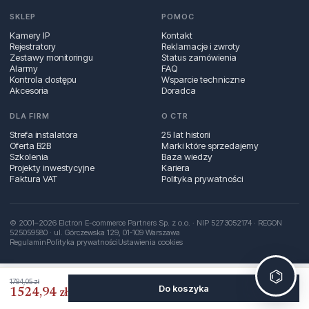
SKLEP
POMOC
Kamery IP
Kontakt
Rejestratory
Reklamacje i zwroty
Zestawy monitoringu
Status zamówienia
Alarmy
FAQ
Kontrola dostępu
Wsparcie techniczne
Akcesoria
Doradca
DLA FIRM
O CTR
Strefa instalatora
25 lat historii
Oferta B2B
Marki które sprzedajemy
Szkolenia
Baza wiedzy
Projekty inwestycyjne
Kariera
Faktura VAT
Polityka prywatności
© 2001–2026 Elctron E-commerce Partners Sp. z o.o. · NIP 5273052174 · REGON
525059580 · ul. Górczewska 129, 01‑109 Warszawa
Regulamin
Polityka prywatności
Ustawienia cookies
⌬
1794,05 zł
Do koszyka
1524,94 zł