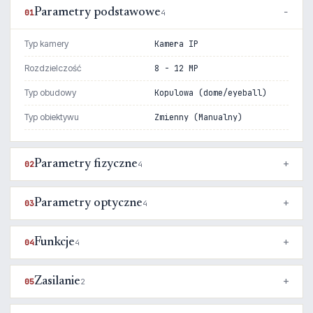
Parametry podstawowe
01
4
Typ kamery
Kamera IP
Rozdzielczość
8 - 12 MP
Typ obudowy
Kopulowa (dome/eyeball)
Typ obiektywu
Zmienny (Manualny)
Parametry fizyczne
02
4
Parametry optyczne
03
4
Funkcje
04
4
Zasilanie
05
2