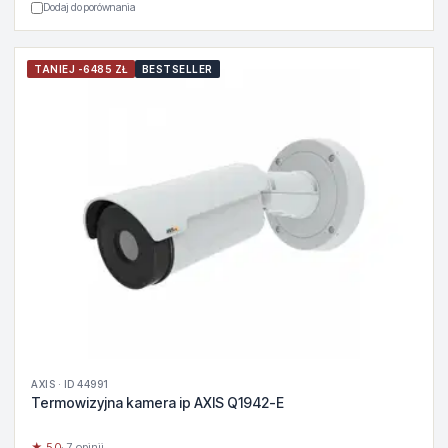
Dodaj do porównania
TANIEJ -6485 ZŁ
BESTSELLER
AXIS · ID 44991
Termowizyjna kamera ip AXIS Q1942-E
★ 5.0
· 7 opinii