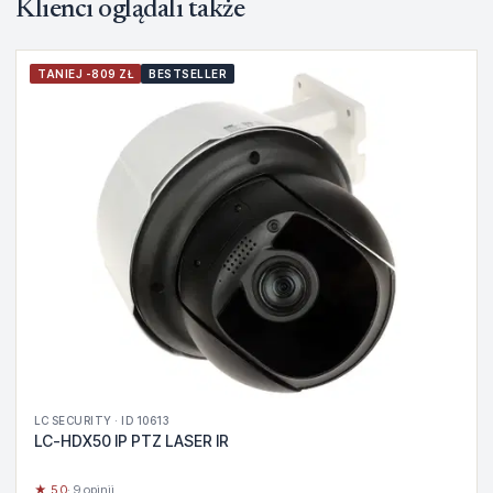
Klienci oglądali także
TANIEJ -809 ZŁ
BESTSELLER
LC SECURITY · ID 10613
LC-HDX50 IP PTZ LASER IR
★ 5.0
· 9 opinii