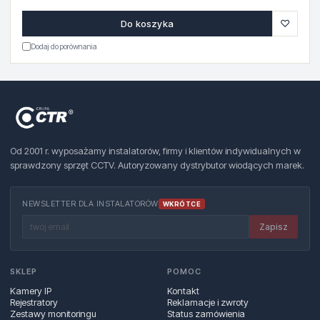
♡
Do koszyka
Dodaj do porównania
Od 2001 r. wyposażamy instalatorów, firmy i klientów indywidualnych w
sprawdzony sprzęt CCTV. Autoryzowany dystrybutor wiodących marek.
NEWSLETTER DLA INSTALATORÓW
WKRÓTCE
Zapisz
SKLEP
POMOC
Kamery IP
Kontakt
Rejestratory
Reklamacje i zwroty
Zestawy monitoringu
Status zamówienia