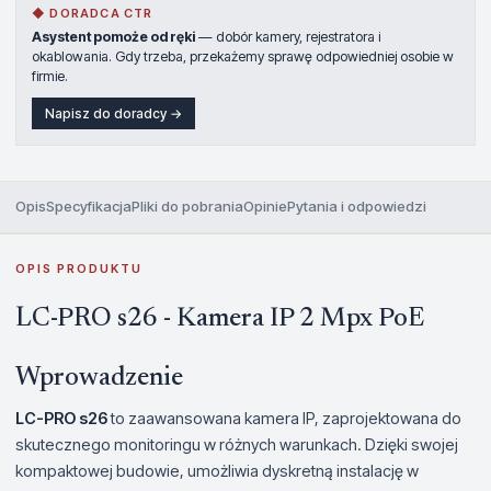
◆ DORADCA CTR
Asystent pomoże od ręki
— dobór kamery, rejestratora i
okablowania. Gdy trzeba, przekażemy sprawę odpowiedniej osobie w
firmie.
Napisz do doradcy →
Opis
Specyfikacja
Pliki do pobrania
Opinie
Pytania i odpowiedzi
OPIS PRODUKTU
LC-PRO s26 - Kamera IP 2 Mpx PoE
Wprowadzenie
LC-PRO s26
to zaawansowana kamera IP, zaprojektowana do
skutecznego monitoringu w różnych warunkach. Dzięki swojej
kompaktowej budowie, umożliwia dyskretną instalację w