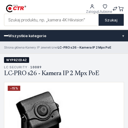
Zaloguj
Ulubione
Szukaj
Wszystkie kategorie
▾
Strona główna
›
Kamery IP zewnetrzne
›
LC-PRO s26 - Kamera IP 2 Mpx PoE
WYPRZEDAŻ
LC SECURITY ·
10089
LC-PRO s26 - Kamera IP 2 Mpx PoE
−
15
%