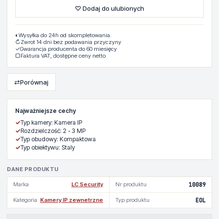
♡ Dodaj do ulubionych
◐
Wysyłka do 24h od skompletowania.
↻
Zwrot 14 dni bez podawania przyczyny
✓
Gwarancja producenta do 60 miesięcy
▢
Faktura VAT, dostępne ceny netto
⇄
Porównaj
Najważniejsze cechy
✓
Typ kamery: Kamera IP
✓
Rozdzielczość: 2 - 3 MP
✓
Typ obudowy: Kompaktowa
✓
Typ obiektywu: Staly
DANE PRODUKTU
Marka
LC Security
Nr produktu
10089
Kategoria
Kamery IP zewnetrzne
Typ produktu
EOL