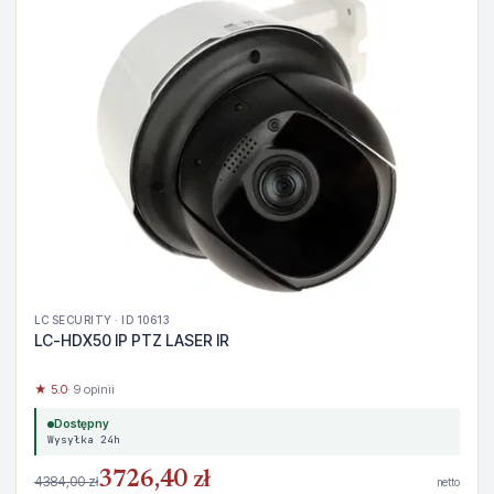
LC SECURITY · ID 10613
LC-HDX50 IP PTZ LASER IR
★ 5.0
· 9 opinii
Dostępny
Wysyłka 24h
3726,40 zł
4384,00 zł
netto