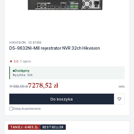
HIKVISION · ID 61345
DS-9632NI-M8 rejestrator NVR 32ch Hikvision
★ 5.0
· 7 opinii
Dostępny
Wysyłka 24h
7278,52 zł
11 932,00 zł
netto
♡
Do koszyka
Dodaj do porównania
TANIEJ -6485 ZŁ
BESTSELLER