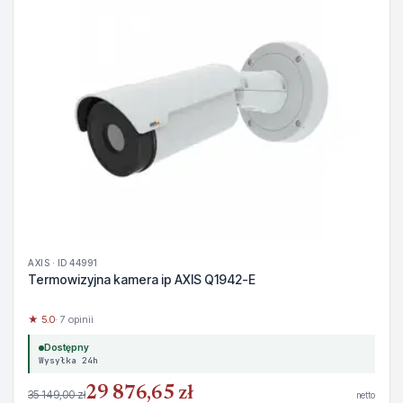
AXIS · ID 44991
Termowizyjna kamera ip AXIS Q1942-E
★ 5.0
· 7 opinii
Dostępny
Wysyłka 24h
29 876,65 zł
35 149,00 zł
netto