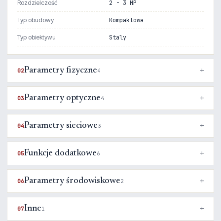
Rozdzielczość
2 - 3 MP
Typ obudowy
Kompaktowa
Typ obiektywu
Staly
Parametry fizyczne
02
4
Parametry optyczne
03
4
Parametry sieciowe
04
3
Funkcje dodatkowe
05
6
Parametry środowiskowe
06
2
Inne
07
1