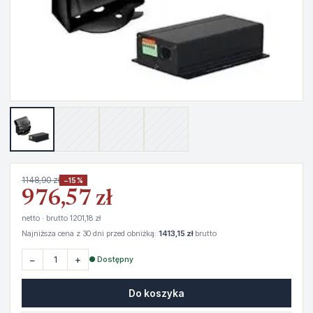
1148,90 zł
−15%
976,57 zł
netto · brutto 1201,18 zł
Najniższa cena z 30 dni przed obniżką:
1413,15 zł
brutto
−
+
● Dostępny
Do koszyka