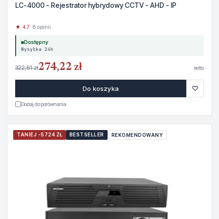
LC-4000 - Rejestrator hybrydowy CCTV - AHD - IP
★ 4.7
· 8 opinii
Dostępny
Wysyłka 24h
274,22 zł
322,61 zł
netto
♡
Do koszyka
Dodaj do porównania
TANIEJ -5724 ZŁ
BESTSELLER
REKOMENDOWANY