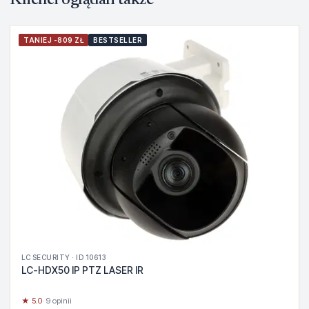
Klienci oglądali także
TANIEJ -809 ZŁ
BESTSELLER
LC SECURITY · ID 10613
LC-HDX50 IP PTZ LASER IR
★ 5.0
· 9 opinii