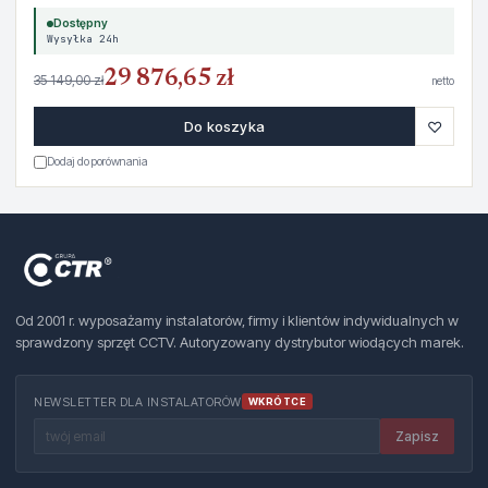
Dostępny
Wysyłka 24h
29 876,65 zł
35 149,00 zł
netto
♡
Do koszyka
Dodaj do porównania
Od 2001 r. wyposażamy instalatorów, firmy i klientów indywidualnych w
sprawdzony sprzęt CCTV. Autoryzowany dystrybutor wiodących marek.
NEWSLETTER DLA INSTALATORÓW
WKRÓTCE
Zapisz