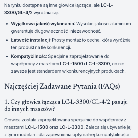
Na rynku dostępne są inne głowice łączące, ale
LC-L-
3300/GL-4/2
wyróżnia się:
Wyjątkowa jakość wykonania
: Wysokiej jakości aluminium
gwarantuje długowieczność i niezawodność.
Łatwość instalacji
: Prosty montaż to cecha, która wyróżnia
ten produkt na tle konkurencji.
Kompatybilność
: Specjalne zaprojektowanie do
współpracy z masztami
LC-L-1500
i
LC-L-3300
, co nie
zawsze jest standardem w konkurencyjnych produktach.
Najczęściej Zadawane Pytania (FAQs)
1. Czy głowica łącząca LC-L-3300/GL-4/2 pasuje
do innych masztów?
Głowica została zaprojektowana specjalnie do współpracy z
masztami
LC-L-1500
oraz
LC-L-3300
. Zaleca się używanie jej
z tymi modelami dla zapewnienia optymalnej kompatybilności i