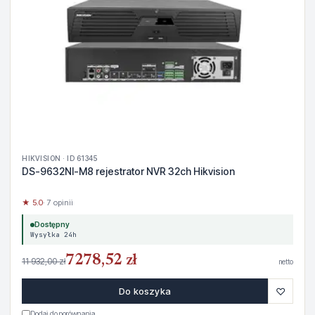
HIKVISION · ID 61345
DS-9632NI-M8 rejestrator NVR 32ch Hikvision
★ 5.0
· 7 opinii
Dostępny
Wysyłka 24h
7278,52 zł
11 932,00 zł
netto
♡
Do koszyka
Dodaj do porównania