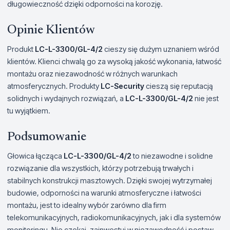
długowieczność dzięki odporności na korozję.
Opinie Klientów
Produkt
LC-L-3300/GL-4/2
cieszy się dużym uznaniem wśród
klientów. Klienci chwalą go za wysoką jakość wykonania, łatwość
montażu oraz niezawodność w różnych warunkach
atmosferycznych. Produkty
LC-Security
cieszą się reputacją
solidnych i wydajnych rozwiązań, a
LC-L-3300/GL-4/2
nie jest
tu wyjątkiem.
Podsumowanie
Głowica łącząca
LC-L-3300/GL-4/2
to niezawodne i solidne
rozwiązanie dla wszystkich, którzy potrzebują trwałych i
stabilnych konstrukcji masztowych. Dzięki swojej wytrzymałej
budowie, odporności na warunki atmosferyczne i łatwości
montażu, jest to idealny wybór zarówno dla firm
telekomunikacyjnych, radiokomunikacyjnych, jak i dla systemów
monitoringu. Nie czekaj, zainwestuj w niezawodność i postaw