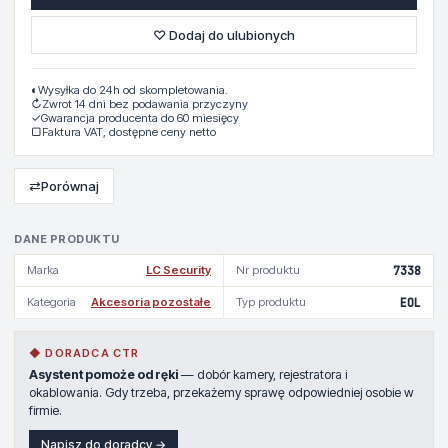
♡ Dodaj do ulubionych
◐
Wysyłka do 24h od skompletowania.
↻
Zwrot 14 dni bez podawania przyczyny
✓
Gwarancja producenta do 60 miesięcy
▢
Faktura VAT, dostępne ceny netto
⇄
Porównaj
DANE PRODUKTU
Marka
LC Security
Nr produktu
7338
Kategoria
Akcesoria pozostałe
Typ produktu
EOL
◆ DORADCA CTR
Asystent pomoże od ręki
— dobór kamery, rejestratora i
okablowania. Gdy trzeba, przekażemy sprawę odpowiedniej osobie w
firmie.
Napisz do doradcy →