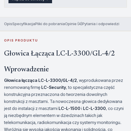
Opis
Specyfikacja
Pliki do pobrania
Opinie (4)
Pytania i odpowiedzi
OPIS PRODUKTU
Głowica Łącząca LC-L-3300/GL-4/2
Wprowadzenie
Głowica łącząca LC-L-3300/GL-4/2
, wyprodukowana przez
renomowaną firmę
LC-Security
, to specjalistyczna część
konstrukcyjna przeznaczona do tworzenia dowolnych
konstrukcji z masztami. Ta nowoczesna głowica dedykowana
jest do instalacji z masztami
LC-L-1500
i
LC-L-3300
, co czyni
ją niezbędnym elementem w dziedzinach takich jak
telekomunikacja, radiokomunikacja czy systemy monitoringu.
Wyróżnia się wysoką jakością wykonania i solidnością, co