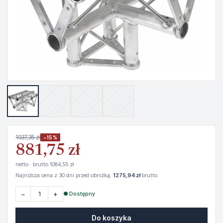
1037,35 zł
−15%
881,75 zł
netto · brutto 1084,55 zł
Najniższa cena z 30 dni przed obniżką:
1275,94 zł
brutto
−
+
● Dostępny
Do koszyka