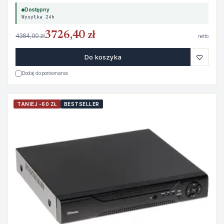
Dostępny
Wysyłka 24h
3726,40 zł
4384,00 zł
netto
♡
Do koszyka
Dodaj do porównania
TANIEJ -60 ZŁ
BESTSELLER