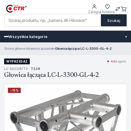
Zaloguj
Ulubione
Szukaj
Wszystkie kategorie
▾
Strona główna
›
Akcesoria pozostałe
›
Głowica łącząca LC-L-3300-GL-4-2
★ 4.6
4 opinii
·
WYPRZEDAŻ
LC SECURITY ·
7338
Głowica łącząca LC-L-3300-GL-4-2
−
15
%