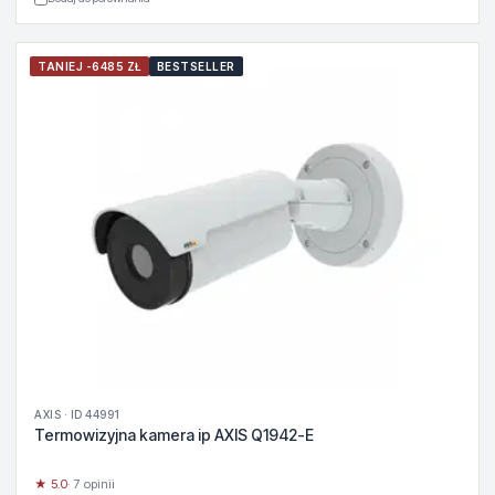
TANIEJ -6485 ZŁ
BESTSELLER
AXIS · ID 44991
Termowizyjna kamera ip AXIS Q1942-E
★ 5.0
· 7 opinii