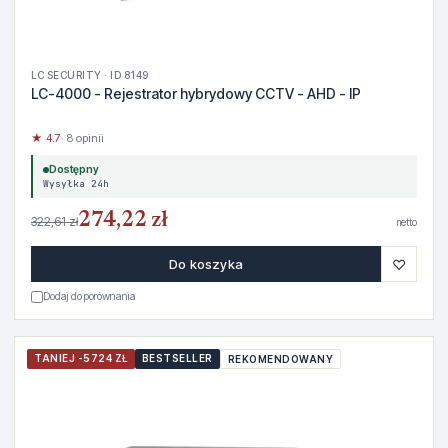
LC SECURITY · ID 8149
LC-4000 - Rejestrator hybrydowy CCTV - AHD - IP
★ 4.7
· 8 opinii
Dostępny
Wysyłka 24h
274,22 zł
322,61 zł
netto
♡
Do koszyka
Dodaj do porównania
TANIEJ -5724 ZŁ
BESTSELLER
REKOMENDOWANY